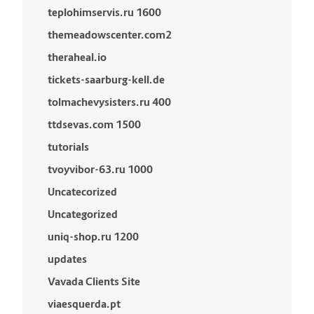
teplohimservis.ru 1600
themeadowscenter.com2
theraheal.io
tickets-saarburg-kell.de
tolmachevysisters.ru 400
ttdsevas.com 1500
tutorials
tvoyvibor-63.ru 1000
Uncatecorized
Uncategorized
uniq-shop.ru 1200
updates
Vavada Clients Site
viaesquerda.pt