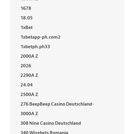
1678
18.05
1xBet
1xbetapp-ph.com2
1xbetph.ph33
2000A Z
2026
2290A Z
24.04
2500A Z
276 BeepBeep Casino Deutschland-
3000A Z
308 Nine Casino Deutschland
340 Wizebets Romania