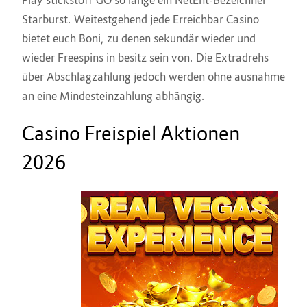
Play’stickstoff GO so lange ein NetEnt-Bezeichner
Starburst. Weitestgehend jede Erreichbar Casino
bietet euch Boni, zu denen sekundär wieder und
wieder Freespins in besitz sein von. Die Extradrehs
über Abschlagzahlung jedoch werden ohne ausnahme
an eine Mindesteinzahlung abhängig.
Casino Freispiel Aktionen
2026