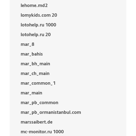
lehome.md2
lomykids.com 20
lotohelp.ru 1000
lotohelp.ru 20
mar_8
mar_bahis
mar_bh_main
mar_ch_main
mar_common_1
mar_main
mar_pb_common
mar_pb_ormanistanbul.com
marssaibert.de
mc-monitor.ru 1000