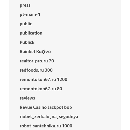
press
pt-main-1
public
publication
Publick
Rainbet Καζίνο
realtor-pro.ru 70
redfoods.ru 300
remontokon67.ru 1200
remontokon67.ru 80
reviews
Revue Casino Jackpot bob
riobet_zerkalo_na_segodnya
robot-santehnika.ru 1000