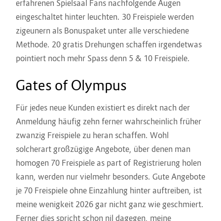
erfahrenen Spielsaal Fans nachfolgende Augen
eingeschaltet hinter leuchten. 30 Freispiele werden
zigeunern als Bonuspaket unter alle verschiedene
Methode. 20 gratis Drehungen schaffen irgendetwas
pointiert noch mehr Spass denn 5 & 10 Freispiele.
Gates of Olympus
Für jedes neue Kunden existiert es direkt nach der
Anmeldung häufig zehn ferner wahrscheinlich früher
zwanzig Freispiele zu heran schaffen. Wohl
solcherart großzügige Angebote, über denen man
homogen 70 Freispiele as part of Registrierung holen
kann, werden nur vielmehr besonders. Gute Angebote
je 70 Freispiele ohne Einzahlung hinter auftreiben, ist
meine wenigkeit 2026 gar nicht ganz wie geschmiert.
Ferner dies spricht schon nil dagegen, meine