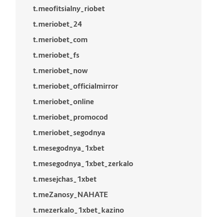
t.meofitsialny_riobet
t.meriobet_24
t.meriobet_com
t.meriobet_fs
t.meriobet_now
t.meriobet_officialmirror
t.meriobet_online
t.meriobet_promocod
t.meriobet_segodnya
t.mesegodnya_1xbet
t.mesegodnya_1xbet_zerkalo
t.mesejchas_1xbet
t.meZanosy_NAHATE
t.mezerkalo_1xbet_kazino