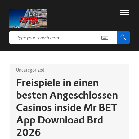
Uncategorized
Freispiele in einen
besten Angeschlossen
Casinos inside Mr BET
App Download Brd
2026