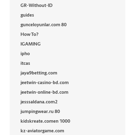
GR-Without-ID
guides
gunceloyunlar.com 80
How To?
IGAMING
ipho
itcas
jaya9betting.com
jeetwin-casino-bd.com
jeetwin-online-bd.com
jesssaldana.com2
jumpingwear.ru 80
kidskreate.comen 1000
kz-aviatorgame.com