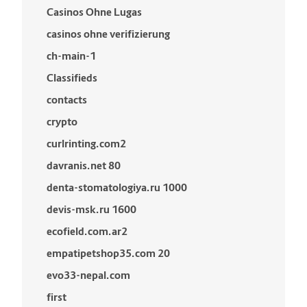
Casinos Ohne Lugas
casinos ohne verifizierung
ch-main-1
Classifieds
contacts
crypto
curlrinting.com2
davranis.net 80
denta-stomatologiya.ru 1000
devis-msk.ru 1600
ecofield.com.ar2
empatipetshop35.com 20
evo33-nepal.com
first