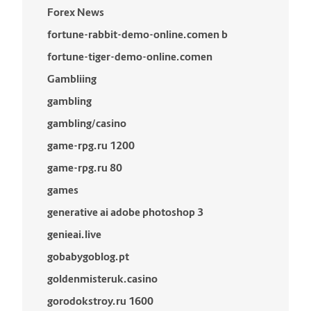
Forex News
fortune-rabbit-demo-online.comen b
fortune-tiger-demo-online.comen
Gambliing
gambling
gambling/casino
game-rpg.ru 1200
game-rpg.ru 80
games
generative ai adobe photoshop 3
genieai.live
gobabygoblog.pt
goldenmisteruk.casino
gorodokstroy.ru 1600