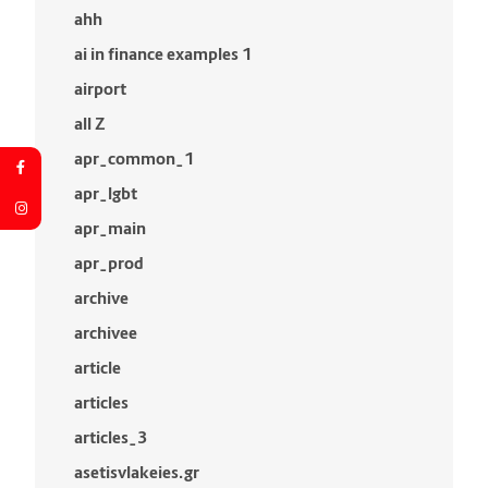
ahh
ai in finance examples 1
airport
all Z
apr_common_1
apr_lgbt
apr_main
apr_prod
archive
archivee
article
articles
articles_3
asetisvlakeies.gr