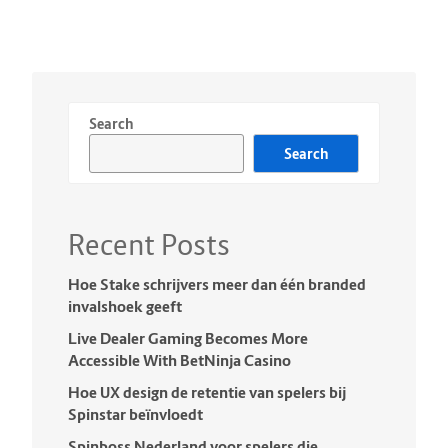
Search
Search
Recent Posts
Hoe Stake schrijvers meer dan één branded
invalshoek geeft
Live Dealer Gaming Becomes More
Accessible With BetNinja Casino
Hoe UX design de retentie van spelers bij
Spinstar beïnvloedt
Spinboss Nederland voor spelers die