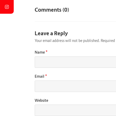
Comments (0)
Leave a Reply
Your email address will not be published.
Required 
*
Name
*
Email
Website