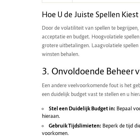
Hoe U de Juiste Spellen Kiest
Door de volatiliteit van spellen te begrijpen
acceptatie en budget. Hoogvolatiele spellen 
grotere uitbetalingen. Laagvolatiele spellen 
winsten behalen.
3. Onvoldoende Beheer 
Een andere veelvoorkomende fout is het geb
een duidelijk budget vast te stellen en u hier
Stel een Duidelijk Budget in:
Bepaal voo
hieraan.
Gebruik Tijdslimieten:
Beperk de tijd di
voorkomen.