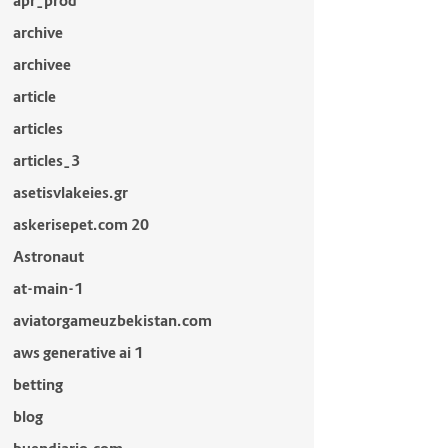
apr_prod
archive
archivee
article
articles
articles_3
asetisvlakeies.gr
askerisepet.com 20
Astronaut
at-main-1
aviatorgameuzbekistan.com
aws generative ai 1
betting
blog