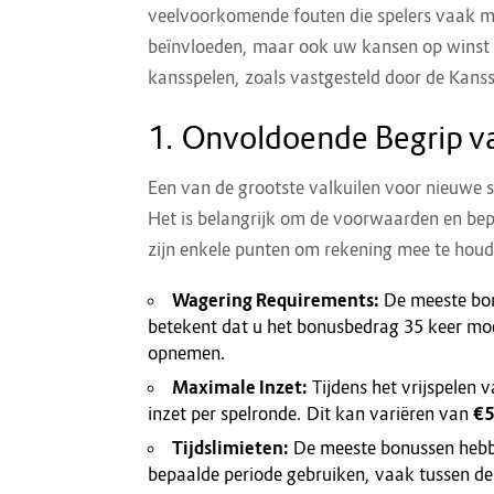
veelvoorkomende fouten die spelers vaak m
beïnvloeden, maar ook uw kansen op winst 
kansspelen, zoals vastgesteld door de Kanss
1. Onvoldoende Begrip 
Een van de grootste valkuilen voor nieuwe s
Het is belangrijk om de voorwaarden en be
zijn enkele punten om rekening mee te houd
Wagering Requirements:
De meeste bon
betekent dat u het bonusbedrag 35 keer moe
opnemen.
Maximale Inzet:
Tijdens het vrijspelen 
inzet per spelronde. Dit kan variëren van
€
Tijdslimieten:
De meeste bonussen hebb
bepaalde periode gebruiken, vaak tussen d