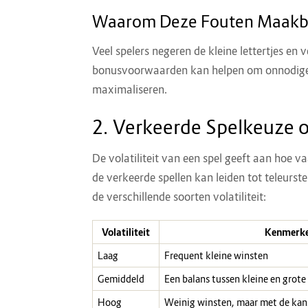
Waarom Deze Fouten Maakba
Veel spelers negeren de kleine lettertjes en
bonusvoorwaarden kan helpen om onnodige 
maximaliseren.
2. Verkeerde Spelkeuze op
De volatiliteit van een spel geeft aan hoe 
de verkeerde spellen kan leiden tot teleurste
de verschillende soorten volatiliteit:
Volatiliteit
Kenmerk
Laag
Frequent kleine winsten
Gemiddeld
Een balans tussen kleine en grote
Hoog
Weinig winsten, maar met de kans