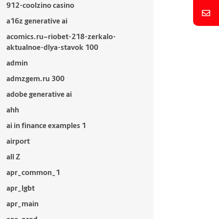
912-coolzino casino
a16z generative ai
acomics.ru~riobet-218-zerkalo-
aktualnoe-dlya-stavok 100
admin
admzgem.ru 300
adobe generative ai
ahh
ai in finance examples 1
airport
all Z
apr_common_1
apr_lgbt
apr_main