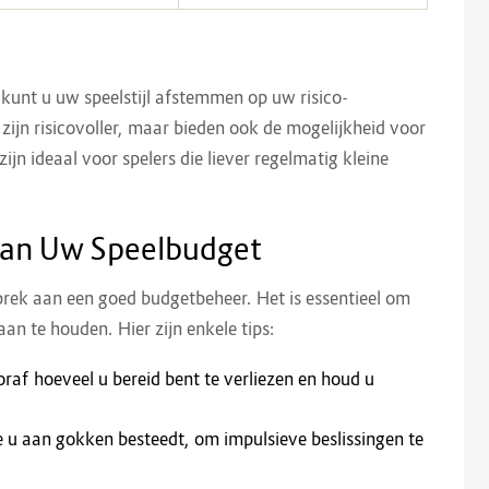
, kunt u uw speelstijl afstemmen op uw risico-
zijn risicovoller, maar bieden ook de mogelijkheid voor
zijn ideaal voor spelers die liever regelmatig kleine
van Uw Speelbudget
rek aan een goed budgetbeheer. Het is essentieel om
aan te houden. Hier zijn enkele tips:
raf hoeveel u bereid bent te verliezen en houd u
e u aan gokken besteedt, om impulsieve beslissingen te