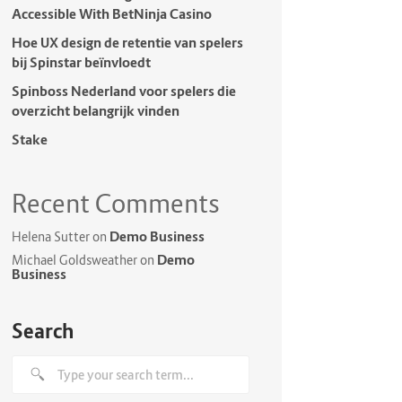
Accessible With BetNinja Casino
Hoe UX design de retentie van spelers
bij Spinstar beïnvloedt
Spinboss Nederland voor spelers die
overzicht belangrijk vinden
Stake
Recent Comments
Demo Business
Helena Sutter
on
Demo
Michael Goldsweather
on
Business
Search