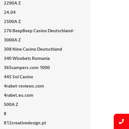
2290A Z
24.04
2500A Z
276 BeepBeep Casino Deutschland-
3000A Z
308 Nine Casino Deutschland
340 Wizebets Romania
365campers.com 1000
445 Sol Casino
4rabet-reviews.com
4rabet.eu.com
500A Z
8
812creativedesign.pt