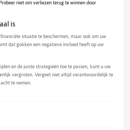
Probeer niet om verliezen terug te winnen door
al is
 financiële situatie te beschermen, maar ook om uw
komt dat gokken een negatieve invloed heeft op uw
den en de juiste strategieën toe te passen, kunt u uw
nlijk vergroten. Vergeet niet altijd verantwoordelijk te
 acht te nemen.