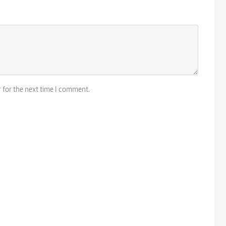
r for the next time I comment.