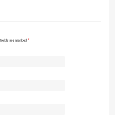
*
fields are marked