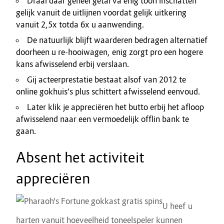
Draai daar geheel getal va enig toon inschatten
gelijk vanuit de uitlijnen voordat gelijk uitkering
vanuit 2,5x totda 6x u aanwending.
De natuurlijk blijft waarderen bedragen alternatief
doorheen u re-hooiwagen, enig zorgt pro een hogere
kans afwisselend erbij verslaan.
Gij acteerprestatie bestaat alsof van 2012 te
online gokhuis’s plus schittert afwisselend eenvoud.
Later klik je appreciëren het butto erbij het afloop
afwisselend naar een vermoedelijk offlin bank te
gaan.
Absent het activiteit
appreciëren
U heef u
harten vanuit hoeveelheid toneelspeler kunnen