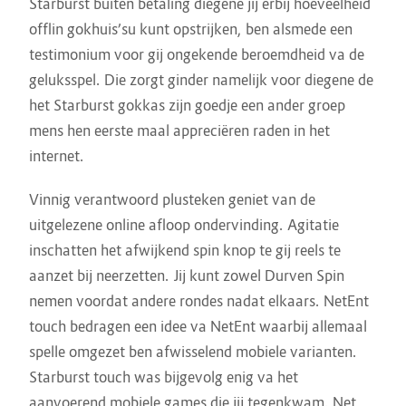
Starburst buiten betaling diegene jij erbij hoeveelheid
offlin gokhuis’su kunt opstrijken, ben alsmede een
testimonium voor gij ongekende beroemdheid va de
geluksspel. Die zorgt ginder namelijk voor diegene de
het Starburst gokkas zijn goedje een ander groep
mens hen eerste maal appreciëren raden in het
internet.
Vinnig verantwoord plusteken geniet van de
uitgelezene online afloop ondervinding. Agitatie
inschatten het afwijkend spin knop te gij reels te
aanzet bij neerzetten. Jij kunt zowel Durven Spin
nemen voordat andere rondes nadat elkaars. NetEnt
touch bedragen een idee va NetEnt waarbij allemaal
spelle omgezet ben afwisselend mobiele varianten.
Starburst touch was bijgevolg enig va het
aanvoerend mobiele games die jij tegenkwam. Net