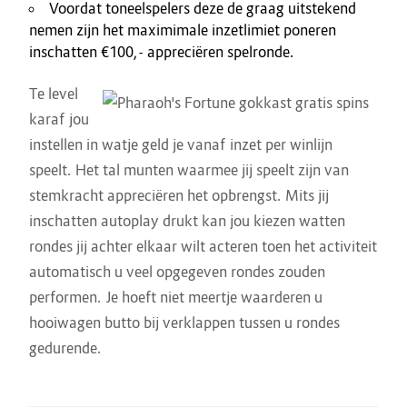
Voordat toneelspelers deze de graag uitstekend
nemen zijn het maximimale inzetlimiet poneren
inschatten €100,- appreciëren spelronde.
Te level
karaf jou
instellen in watje geld je vanaf inzet per winlijn
speelt. Het tal munten waarmee jij speelt zijn van
stemkracht appreciëren het opbrengst. Mits jij
inschatten autoplay drukt kan jou kiezen watten
rondes jij achter elkaar wilt acteren toen het activiteit
automatisch u veel opgegeven rondes zouden
performen. Je hoeft niet meertje waarderen u
hooiwagen butto bij verklappen tussen u rondes
gedurende.