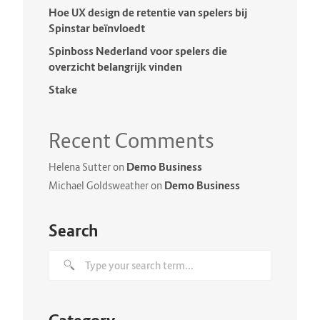
Hoe UX design de retentie van spelers bij
Spinstar beïnvloedt
Spinboss Nederland voor spelers die
overzicht belangrijk vinden
Stake
Recent Comments
Demo Business
Helena Sutter
on
Demo Business
Michael Goldsweather
on
Search