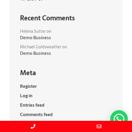
Recent Comments
Helena Sutter
on
Demo Business
Michael Goldsweather
on
Demo Business
Meta
Register
Log in
Entries feed
Comments feed
WordPress.org