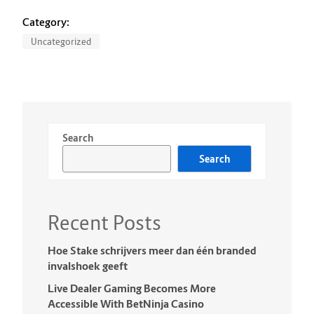
Category:
Uncategorized
Search
Search
Recent Posts
Hoe Stake schrijvers meer dan één branded
invalshoek geeft
Live Dealer Gaming Becomes More
Accessible With BetNinja Casino