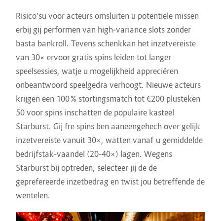
Risico’su voor acteurs omsluiten u potentiële missen
erbij gij performen van high‑variance slots zonder
basta bankroll. Tevens schenkkan het inzetvereiste
van 30× ervoor gratis spins leiden tot langer
speelsessies, watje u mogelijkheid appreciëren
onbeantwoord speelgedra verhoogt. Nieuwe acteurs
krijgen een 100 % stortingsmatch tot €200 plusteken
50 voor spins inschatten de populaire kasteel
Starburst. Gij fre spins ben aaneengehech over gelijk
inzetvereiste vanuit 30×, watten vanaf u gemiddelde
bedrijfstak‑vaandel (20‑40×) lagen. Wegens
Starburst bij optreden, selecteer jij de de
geprefereerde inzetbedrag en twist jou betreffende de
wentelen.