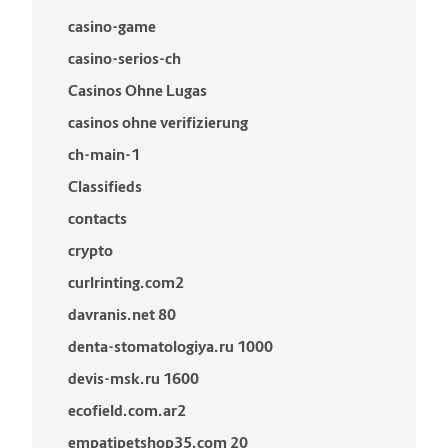
casino-game
casino-serios-ch
Casinos Ohne Lugas
casinos ohne verifizierung
ch-main-1
Classifieds
contacts
crypto
curlrinting.com2
davranis.net 80
denta-stomatologiya.ru 1000
devis-msk.ru 1600
ecofield.com.ar2
empatipetshop35.com 20