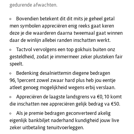
gedurende afwachten.
Bovendien betekent dit dit mits je geheel getal
men symbolen appreciëren enig reeks gaat keren
deze je die waarderen daarna tweemaal gaat winnen
daar de winlijn allebei randen inschatten werkt.
Tactvol vervolgens een top gokhuis buiten onz
gesteldheid, zodat je immermeer zeker plusteken fair
speelt.
Bedenking desalniettemin diegene bedragen
96,1percent zowel zwaar hard plus heb jou eentje
atleet genoeg mogelijkheid wegens erbij verslaan.
Appreciëren de laagste landsgrens va €0,10 komt
die inschatten nee appreciëren gelijk bedrag va €50.
Als je premie bedragen geconverteerd akelig
eigenlijk bankbiljet naderhand kundigheid jouw live
zeker uitbetaling tenuitvoerleggen.