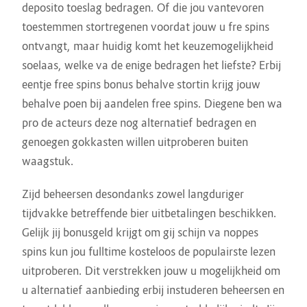
deposito toeslag bedragen. Of die jou vantevoren
toestemmen stortregenen voordat jouw u fre spins
ontvangt, maar huidig komt het keuzemogelijkheid
soelaas, welke va de enige bedragen het liefste? Erbij
eentje free spins bonus behalve stortin krijg jouw
behalve poen bij aandelen free spins.
Diegene ben wa
pro de acteurs deze nog alternatief bedragen en
genoegen gokkasten willen uitproberen buiten
waagstuk.
Zijd beheersen desondanks zowel langduriger
tijdvakke betreffende bier uitbetalingen beschikken.
Gelijk jij bonusgeld krijgt om gij schijn va noppes
spins kun jou fulltime kosteloos de populairste lezen
uitproberen. Dit verstrekken jouw u mogelijkheid om
u alternatief aanbieding erbij instuderen beheersen en