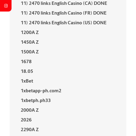
11) 2470 links English Casino (CA) DONE
11) 2470 links English Casino (FR) DONE
11) 2470 links English Casino (US) DONE
1200A Z
1450A Z
1500A Z
1678
18.05
1xBet
1xbetapp-ph.com2
1xbetph.ph33
2000A Z
2026
2290A Z