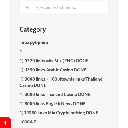
Category
! Без рубрики
1
1) 1320 links Mix Mix (ENG) DONE
1) 1350 links Arabic Casino DONE
1) 3000 links + 100 sitewide links Thailand
Casino DONE
1) 3000 links Thailand Casino DONE
1) 8000 links English News DONE
1)14980 links Mix Crypto betting DONE
1000A Z