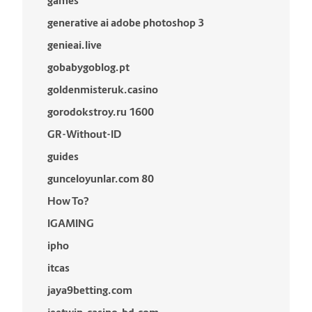
games
generative ai adobe photoshop 3
genieai.live
gobabygoblog.pt
goldenmisteruk.casino
gorodokstroy.ru 1600
GR-Without-ID
guides
gunceloyunlar.com 80
How To?
IGAMING
ipho
itcas
jaya9betting.com