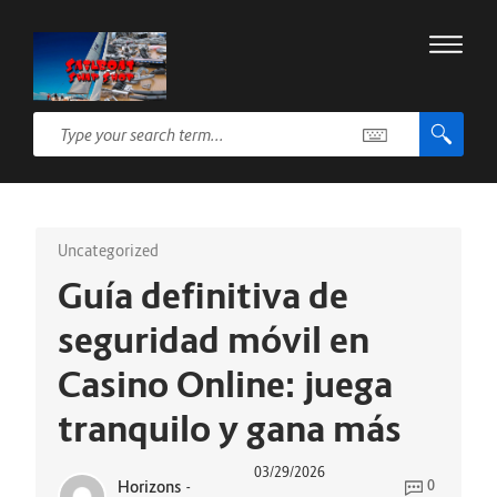
Uncategorized
Guía definitiva de
seguridad móvil en
Casino Online: juega
tranquilo y gana más
03/29/2026
Horizons
-
0