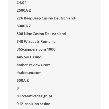
24.04
2500A Z
276 BeepBeep Casino Deutschland-
3000A Z
308 Nine Casino Deutschland
340 Wizebets Romania
365campers.com 1000
445 Sol Casino
4rabet-reviews.com
4rabet.eu.com
500A Z
8
812creativedesign.pt
912-coolzino casino