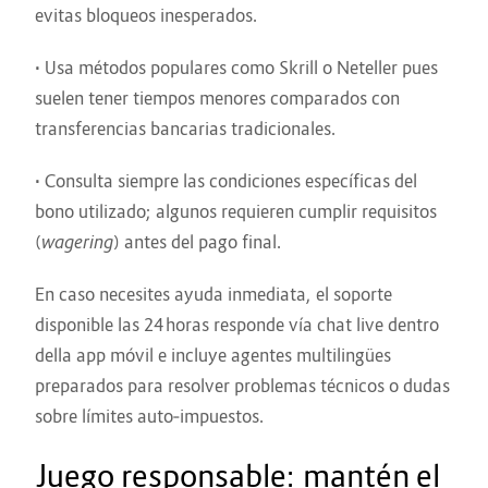
evitas bloqueos inesperados.
• Usa métodos populares como Skrill o Neteller pues
suelen tener tiempos menores comparados con
transferencias bancarias tradicionales.
• Consulta siempre las condiciones específicas del
bono utilizado; algunos requieren cumplir requisitos
(
wagering
) antes del pago final.
En caso necesites ayuda inmediata, el soporte
disponible las 24 horas responde vía chat live dentro
della app móvil e incluye agentes multilingües
preparados para resolver problemas técnicos o dudas
sobre límites auto‑impuestos.
Juego responsable: mantén el