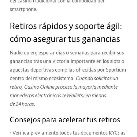
del casino tradicional con la comodidad del
smartphone.
Retiros rápidos y soporte ágil:
cómo asegurar tus ganancias
Nadie quiere esperar días o semanas para recibir sus
ganancias tras una victoria importante en los slots o
apuestas deportivas como las ofrecidas por Sportium
dentro del mismo ecosistema.
Cuando solicitas un
retiro, Casino Online procesa la mayoría mediante
monederos electrónicos (eWallets) en menos
de 24 horas.
Consejos para acelerar tus retiros
• Verifica previamente todos tus documentos KYC; así