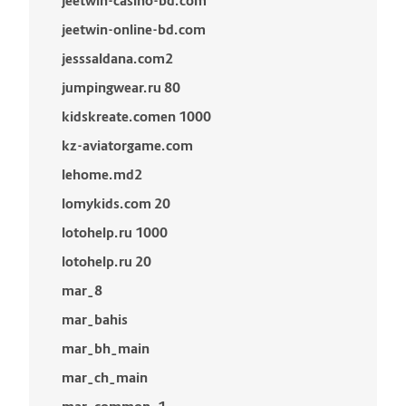
jeetwin-casino-bd.com
jeetwin-online-bd.com
jesssaldana.com2
jumpingwear.ru 80
kidskreate.comen 1000
kz-aviatorgame.com
lehome.md2
lomykids.com 20
lotohelp.ru 1000
lotohelp.ru 20
mar_8
mar_bahis
mar_bh_main
mar_ch_main