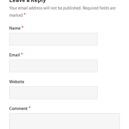
Leave a Reply
Your email address will not be published.
Required fields are
*
marked
*
Name
*
Email
Website
*
Comment