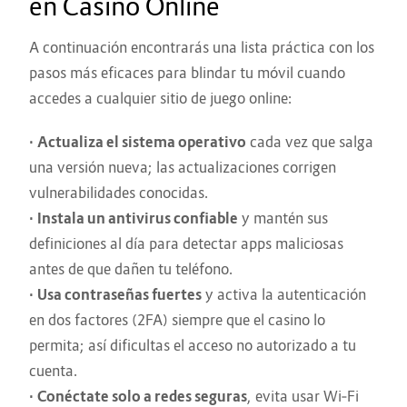
en Casino Online
A continuación encontrarás una lista práctica con los
pasos más eficaces para blindar tu móvil cuando
accedes a cualquier sitio de juego online:
•
Actualiza el sistema operativo
cada vez que salga
una versión nueva; las actualizaciones corrigen
vulnerabilidades conocidas.
•
Instala un antivirus confiable
y mantén sus
definiciones al día para detectar apps maliciosas
antes de que dañen tu teléfono.
•
Usa contraseñas fuertes
y activa la autenticación
en dos factores (2FA) siempre que el casino lo
permita; así dificultas el acceso no autorizado a tu
cuenta.
•
Conéctate solo a redes seguras
, evita usar Wi‑Fi