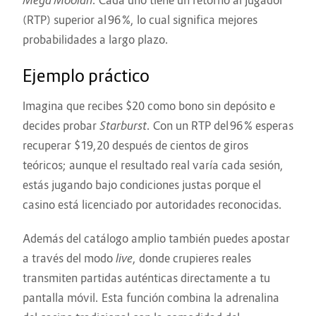
Mega Moolah
. Cada uno tiene un retorno al jugador
(RTP) superior al 96 %, lo cual significa mejores
probabilidades a largo plazo.
Ejemplo práctico
Imagina que recibes $20 como bono sin depósito e
decides probar
Starburst
. Con un RTP del 96 % esperas
recuperar $19,20 después de cientos de giros
teóricos; aunque el resultado real varía cada sesión,
estás jugando bajo condiciones justas porque el
casino está licenciado por autoridades reconocidas.
Además del catálogo amplio también puedes apostar
a través del modo
live
, donde crupieres reales
transmiten partidas auténticas directamente a tu
pantalla móvil. Esta función combina la adrenalina