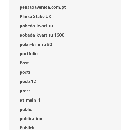
pensaoavenida.com.pt
Plinko Stake UK
pobeda-kvart.ru
pobeda-kvart.ru 1600
polar-krm.ru 80
portfolio
Post
posts
posts12
press
pt-main-1
public
publication
Publick