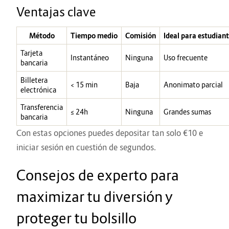
Ventajas clave
Método
Tiempo medio
Comisión
Ideal para estudian
Tarjeta
Instantáneo
Ninguna
Uso frecuente
bancaria
Billetera
< 15 min
Baja
Anonimato parcial
electrónica
Transferencia
≤ 24h
Ninguna
Grandes sumas
bancaria
Con estas opciones puedes depositar tan solo €10 e
iniciar sesión en cuestión de segundos.
Consejos de experto para
maximizar tu diversión y
proteger tu bolsillo