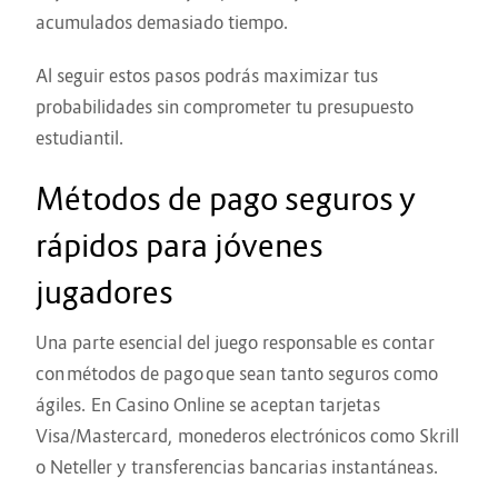
acumulados demasiado tiempo.
Al seguir estos pasos podrás maximizar tus
probabilidades sin comprometer tu presupuesto
estudiantil.
Métodos de pago seguros y
rápidos para jóvenes
jugadores
Una parte esencial del juego responsable es contar
con métodos de pago que sean tanto seguros como
ágiles. En Casino Online se aceptan tarjetas
Visa/Mastercard, monederos electrónicos como Skrill
o Neteller y transferencias bancarias instantáneas.