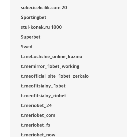
sokecicekcilik.com 20
Sportingbet
stul-konek.ru 1000
Superbet
Swed
t.meLuchshie_online_kazino
t.memirror_1xbet_working
t.meofficial_site_1xbet_zerkalo
t.meofitsialny_1xbet
t.meofitsialny_riobet
t.meriobet_24
t.meriobet_com
t.meriobet_fs
t.meriobet_now