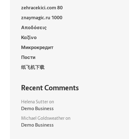
zehracekici.com 80
znaymagic.ru 1000
Αποδόσεις
Καζίνο
Микрокредит
Пости
纸飞机下载
Recent Comments
Helena Sutter
on
Demo Business
Michael Goldsweather
on
Demo Business