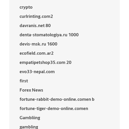
crypto
curlrinting.com2
davranis.net 80
denta-stomatologiya.ru 1000
devis-msk.ru 1600
ecofield.com.ar2
empatipetshop35.com 20
evo33-nepal.com
first
Forex News
fortune-rabbit-demo-online.comen b
fortune-tiger-demo-online.comen
Gambliing
gambling