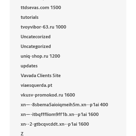
ttdsevas.com 1500
tutorials
tvoyvibor-63.ru 1000
Uncatecorized
Uncategorized
uniq-shop.ru 1200
updates
Vavada Clients Site
viaesquerda.pt
vkusv-promokod.ru 1600
xn—-8sbema5aioiqmeih5m.xn--p1ai 400
xn—-itbqfffliom9ff1b.xn--p1ai 1600
xn--2-gtbcqvcddt.xn--p1ai 1600
Z