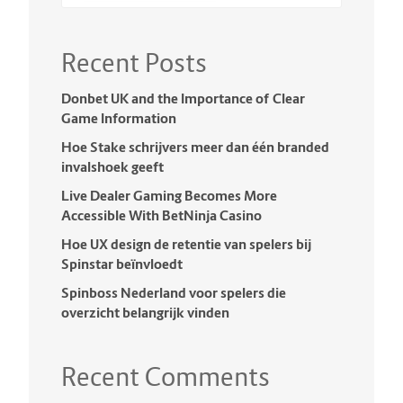
Recent Posts
Donbet UK and the Importance of Clear
Game Information
Hoe Stake schrijvers meer dan één branded
invalshoek geeft
Live Dealer Gaming Becomes More
Accessible With BetNinja Casino
Hoe UX design de retentie van spelers bij
Spinstar beïnvloedt
Spinboss Nederland voor spelers die
overzicht belangrijk vinden
Recent Comments