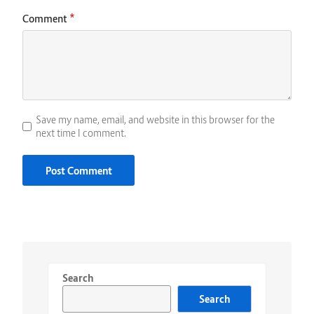
*
Comment
Save my name, email, and website in this browser for the
next time I comment.
Search
Search