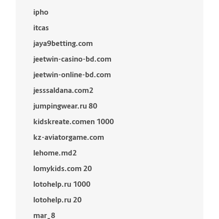
ipho
itcas
jaya9betting.com
jeetwin-casino-bd.com
jeetwin-online-bd.com
jesssaldana.com2
jumpingwear.ru 80
kidskreate.comen 1000
kz-aviatorgame.com
lehome.md2
lomykids.com 20
lotohelp.ru 1000
lotohelp.ru 20
mar_8