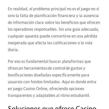
En realidad, el problema principal no es el juego en sí
sino la falta de planificación financiera y la ausencia
de información clara sobre los beneficios que ofrecen
los operadores responsables. Sin una guía adecuada,
cualquier apuesta puede convertirse en una pérdida
inesperada que afecta las calificaciones o la vida
diaria.
Por eso es fundamental buscar plataformas que
ofrezcan herramientas de control de gastos y
bonificaciones diseñadas específicamente para
usuarios con fondos limitados. Aquí es donde entra
en juego Casino Online, ofreciendo opciones
transparentes y adaptables al ritmo estudiantil.
Soluciones que ofrece Casino