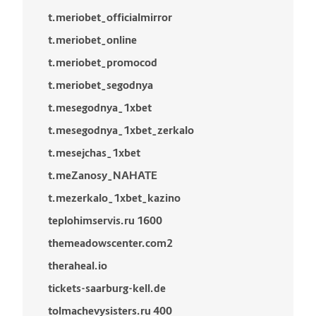
t.meriobet_officialmirror
t.meriobet_online
t.meriobet_promocod
t.meriobet_segodnya
t.mesegodnya_1xbet
t.mesegodnya_1xbet_zerkalo
t.mesejchas_1xbet
t.meZanosy_NAHATE
t.mezerkalo_1xbet_kazino
teplohimservis.ru 1600
themeadowscenter.com2
theraheal.io
tickets-saarburg-kell.de
tolmachevysisters.ru 400