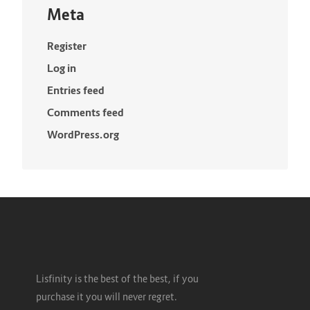
Meta
Register
Log in
Entries feed
Comments feed
WordPress.org
Lisfinity is the best of the best, if you
purchase it you will never regret.