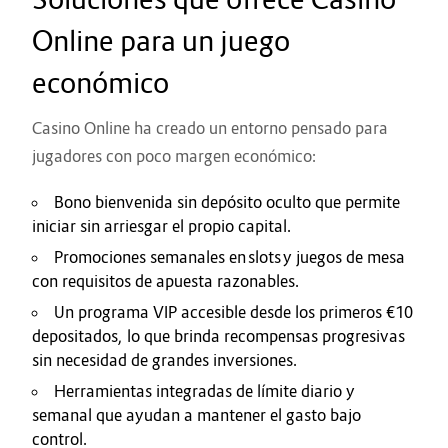
Online para un juego
económico
Casino Online ha creado un entorno pensado para
jugadores con poco margen económico:
Bono bienvenida sin depósito oculto que permite
iniciar sin arriesgar el propio capital.
Promociones semanales en slots y juegos de mesa
con requisitos de apuesta razonables.
Un programa VIP accesible desde los primeros €10
depositados, lo que brinda recompensas progresivas
sin necesidad de grandes inversiones.
Herramientas integradas de límite diario y
semanal que ayudan a mantener el gasto bajo
control.