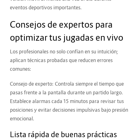
eventos deportivos importantes.
Consejos de expertos para
optimizar tus jugadas en vivo
Los profesionales no solo confían en su intuición;
aplican técnicas probadas que reducen errores
comunes:
Consejo de experto: Controla siempre el tiempo que
pasas frente a la pantalla durante un partido largo.
Establece alarmas cada 15 minutos para revisar tus
posiciones y evitar decisiones impulsivas bajo presión
emocional.
Lista rápida de buenas prácticas