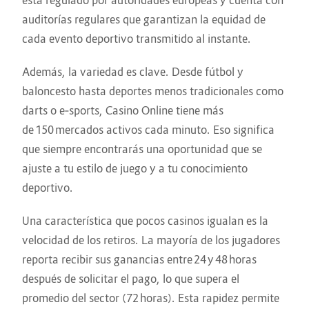
está regulado por autoridades europeas y cuenta con
auditorías regulares que garantizan la equidad de
cada evento deportivo transmitido al instante.
Además, la variedad es clave. Desde fútbol y
baloncesto hasta deportes menos tradicionales como
darts o e‑sports, Casino Online tiene más
de 150 mercados activos cada minuto. Eso significa
que siempre encontrarás una oportunidad que se
ajuste a tu estilo de juego y a tu conocimiento
deportivo.
Una característica que pocos casinos igualan es la
velocidad de los retiros. La mayoría de los jugadores
reporta recibir sus ganancias entre 24 y 48 horas
después de solicitar el pago, lo que supera el
promedio del sector (72 horas). Esta rapidez permite