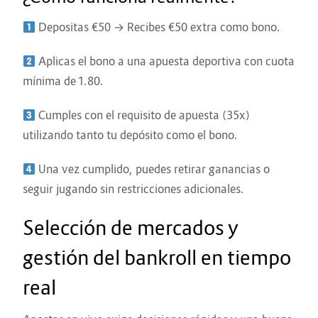
Depositas €50 → Recibes €50 extra como bono.
Aplicas el bono a una apuesta deportiva con cuota
mínima de 1.80.
Cumples con el requisito de apuesta (35x)
utilizando tanto tu depósito como el bono.
Una vez cumplido, puedes retirar ganancias o
seguir jugando sin restricciones adicionales.
Selección de mercados y
gestión del bankroll en tiempo
real