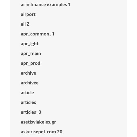
ai in finance examples 1
airport
all Z
apr_common_1
apr_lgbt
apr_main
apr_prod
archive
archivee
article
articles
articles_3
asetisvlakeies.gr
askerisepet.com 20