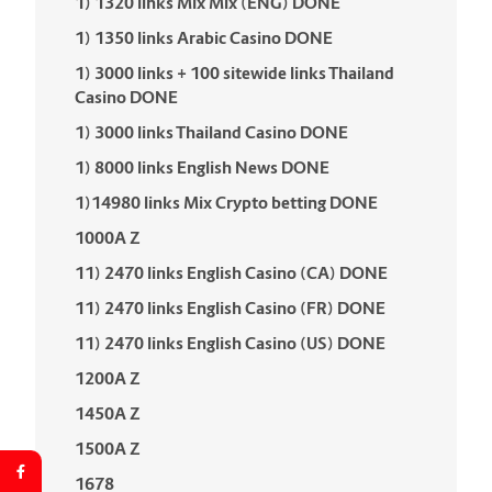
1) 1320 links Mix Mix (ENG) DONE
1) 1350 links Arabic Casino DONE
1) 3000 links + 100 sitewide links Thailand
Casino DONE
1) 3000 links Thailand Casino DONE
1) 8000 links English News DONE
1)14980 links Mix Crypto betting DONE
1000A Z
11) 2470 links English Casino (CA) DONE
11) 2470 links English Casino (FR) DONE
11) 2470 links English Casino (US) DONE
1200A Z
1450A Z
1500A Z
1678