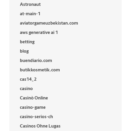
Astronaut
at-main-1
aviatorgameuzbekistan.com
aws generative ai 1
betting
blog
buendiario.com
butikkosmetik.com
cas14_2
casino
Casinò Online
casino-game
casino-serios-ch
Casinos Ohne Lugas