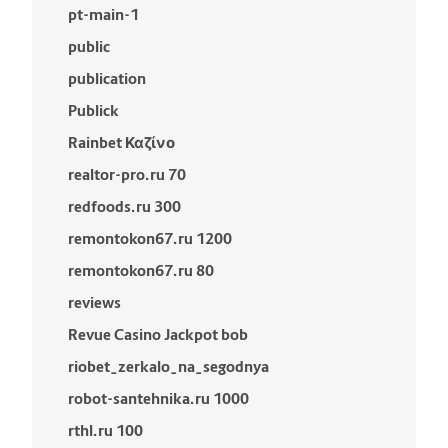
pt-main-1
public
publication
Publick
Rainbet Καζίνο
realtor-pro.ru 70
redfoods.ru 300
remontokon67.ru 1200
remontokon67.ru 80
reviews
Revue Casino Jackpot bob
riobet_zerkalo_na_segodnya
robot-santehnika.ru 1000
rthl.ru 100