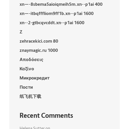
xn—-8sbema5aioiqmeih5m.xn--p1ai 400
xn—-itbqfffliom9ff1b.xn--p1ai 1600
xn--2-gtbcqvcddt.xn--p1ai 1600
Z
zehracekici.com 80
znaymagic.ru 1000
Αποδόσεις
Καζίνο
Микрокредит
Пости
纸飞机下载
Recent Comments
Helena Sutter
on