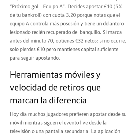
“Próximo gol – Equipo A”. Decides apostar €10 (5 %
de tu bankroll) con cuota 3.20 porque notas que el
equipo A controla más posesión y tiene un delantero
lesionado recién recuperado del banquillo. Si marca
antes del minuto 70, obtienes €32 netos; si no ocurre,
solo pierdes €10 pero mantienes capital suficiente
para seguir apostando.
Herramientas móviles y
velocidad de retiros que
marcan la diferencia
Hoy día muchos jugadores prefieren apostar desde su
móvil mientras siguen el evento live desde la
televisión o una pantalla secundaria. La aplicación