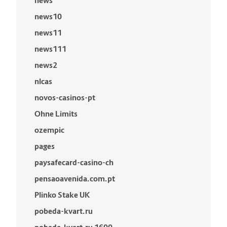
news
news10
news11
news111
news2
nlcas
novos-casinos-pt
Ohne Limits
ozempic
pages
paysafecard-casino-ch
pensaoavenida.com.pt
Plinko Stake UK
pobeda-kvart.ru