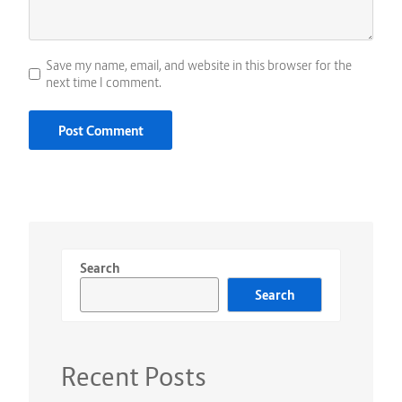
Save my name, email, and website in this browser for the
next time I comment.
Search
Search
Recent Posts