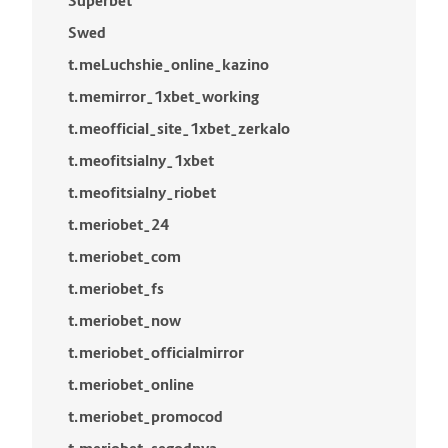
Superbet
Swed
t.meLuchshie_online_kazino
t.memirror_1xbet_working
t.meofficial_site_1xbet_zerkalo
t.meofitsialny_1xbet
t.meofitsialny_riobet
t.meriobet_24
t.meriobet_com
t.meriobet_fs
t.meriobet_now
t.meriobet_officialmirror
t.meriobet_online
t.meriobet_promocod