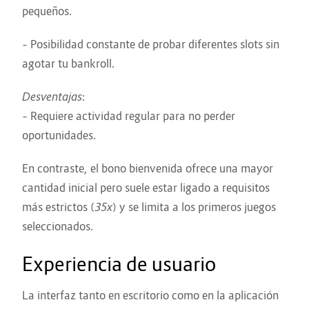
pequeños.
– Posibilidad constante de probar diferentes slots sin
agotar tu bankroll.
Desventajas
:
– Requiere actividad regular para no perder
oportunidades.
En contraste, el bono bienvenida ofrece una mayor
cantidad inicial pero suele estar ligado a requisitos
más estrictos (
35x
) y se limita a los primeros juegos
seleccionados.
Experiencia de usuario
La interfaz tanto en escritorio como en la aplicación