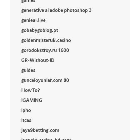
games
generative ai adobe photoshop 3
genieai.live
gobabygoblog.pt
goldenmisteruk.casino
gorodokstroy.ru 1600
GR-Without-ID
guides
gunceloyunlar.com 80
How To?
IGAMING
ipho
itcas
jaya9betting.com