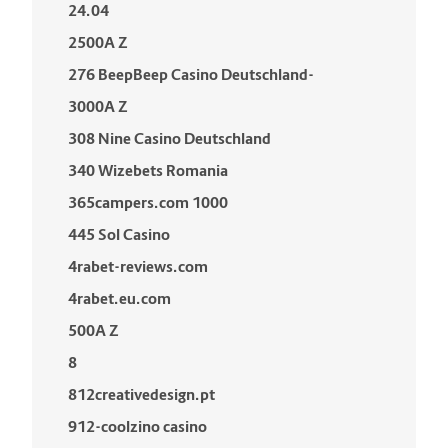
24.04
2500A Z
276 BeepBeep Casino Deutschland-
3000A Z
308 Nine Casino Deutschland
340 Wizebets Romania
365campers.com 1000
445 Sol Casino
4rabet-reviews.com
4rabet.eu.com
500A Z
8
812creativedesign.pt
912-coolzino casino