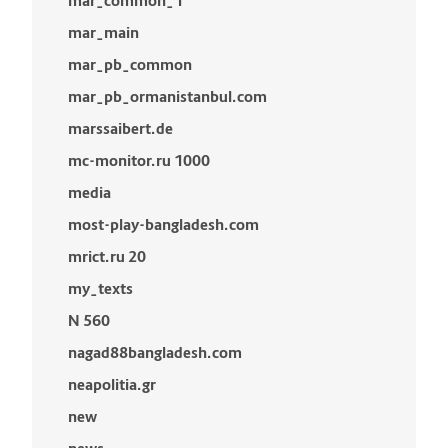
mar_common_1
mar_main
mar_pb_common
mar_pb_ormanistanbul.com
marssaibert.de
mc-monitor.ru 1000
media
most-play-bangladesh.com
mrict.ru 20
my_texts
N 560
nagad88bangladesh.com
neapolitia.gr
new