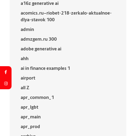
a16z generative ai
acomics.ru~riobet-218-zerkalo-aktualnoe-
dlya-stavok 100
admin
admzgem.ru 300
adobe generative ai
ahh
ai in finance examples 1
airport
all Z
apr_common_1
apr_lgbt
apr_main
apr_prod