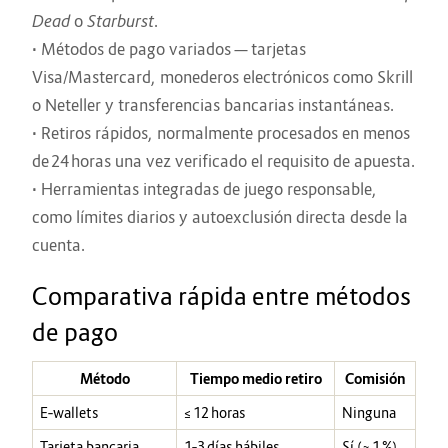
Dead
o
Starburst
.
• Métodos de pago variados — tarjetas
Visa/Mastercard, monederos electrónicos como Skrill
o Neteller y transferencias bancarias instantáneas.
• Retiros rápidos, normalmente procesados en menos
de 24 horas una vez verificado el requisito de apuesta.
• Herramientas integradas de juego responsable,
como límites diarios y autoexclusión directa desde la
cuenta.
Comparativa rápida entre métodos
de pago
Método
Tiempo medio retiro
Comisión
E‑wallets
≤ 12 horas
Ninguna
Tarjeta bancaria
1‑3 días hábiles
Sí (≈ 1 %)