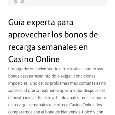
Guía experta para
aprovechar los bonos de
recarga semanales en
Casino Online
Los jugadores suelen sentirse frustrados cuando sus
bonos desaparecen rápido o exigen condiciones
imposibles. Uno de los problemas más comunes es no
saber cuál oferta realmente aporta valor después del
depósito inicial. En este artículo analizamos los bonos
de recarga semanales que ofrece Casino Online, los
comparamos con el bono de bienvenida típico y con