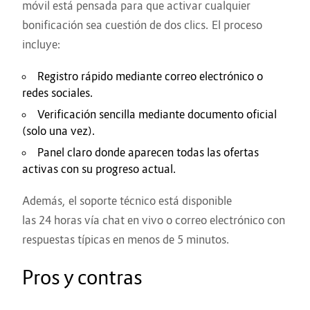
móvil está pensada para que activar cualquier
bonificación sea cuestión de dos clics. El proceso
incluye:
Registro rápido mediante correo electrónico o
redes sociales.
Verificación sencilla mediante documento oficial
(solo una vez).
Panel claro donde aparecen todas las ofertas
activas con su progreso actual.
Además, el soporte técnico está disponible
las 24 horas vía chat en vivo o correo electrónico con
respuestas típicas en menos de 5 minutos.
Pros y contras