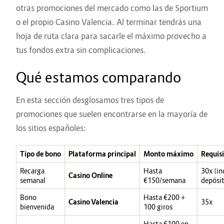
otras promociones del mercado como las de Sportium
o el propio Casino Valencia. Al terminar tendrás una
hoja de ruta clara para sacarle el máximo provecho a
tus fondos extra sin complicaciones.
Qué estamos comparando
En esta sección desglosamos tres tipos de
promociones que suelen encontrarse en la mayoría de
los sitios españoles:
Tipo de bono
Plataforma principal
Monto máximo
Requisi
Recarga
Hasta
30x (in
Casino Online
semanal
€150/semana
depósi
Bono
Hasta €200 +
Casino Valencia
35x
bienvenida
100 giros
Hasta €100 en