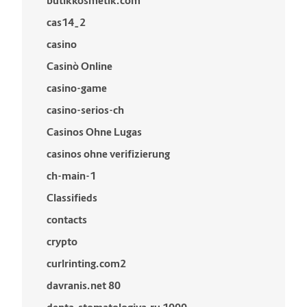
butikkosmetik.com
cas14_2
casino
Casinò Online
casino-game
casino-serios-ch
Casinos Ohne Lugas
casinos ohne verifizierung
ch-main-1
Classifieds
contacts
crypto
curlrinting.com2
davranis.net 80