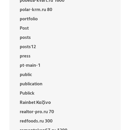
pobeda-kvart.ru 1600
polar-krm.ru 80
portfolio
Post
posts
posts12
press
pt-main-1
public
publication
Publick
Rainbet Καζίνο
realtor-pro.ru 70
redfoods.ru 300