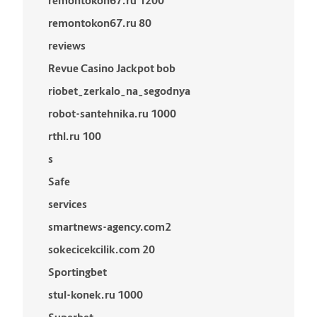
remontokon67.ru 1200
remontokon67.ru 80
reviews
Revue Casino Jackpot bob
riobet_zerkalo_na_segodnya
robot-santehnika.ru 1000
rthl.ru 100
s
Safe
services
smartnews-agency.com2
sokecicekcilik.com 20
Sportingbet
stul-konek.ru 1000