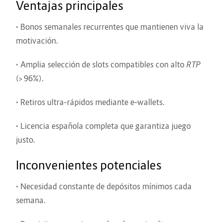
Ventajas principales
• Bonos semanales recurrentes que mantienen viva la
motivación.
• Amplia selección de slots compatibles con alto
RTP
(> 96%).
• Retiros ultra‑rápidos mediante e‑wallets.
• Licencia española completa que garantiza juego
justo.
Inconvenientes potenciales
• Necesidad constante de depósitos mínimos cada
semana.