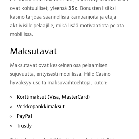
ovat kohtuulliset, yleensä
35x
. Bonusten lisäksi
kasino tarjoaa säännöllisiä kampanjoita ja etuja
aktiivisille pelaajille, mikä lisää motivaatiota pelata
mobiilissa.
Maksutavat
Maksutavat ovat keskeinen osa pelaamisen
sujuvuutta, erityisesti mobiilissa. Hillo Casino
hyväksyy useita maksuvaihtoehtoja, kuten:
Korttimaksut (Visa, MasterCard)
Verkkopankkimaksut
PayPal
Trustly