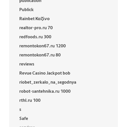
publication
Publick
Rainbet Καζίνο
realtor-pro.ru 70
redfoods.ru 300
remontokon67.ru 1200
remontokon67.ru 80
reviews
Revue Casino Jackpot bob
riobet_zerkalo_na_segodnya
robot-santehnika.ru 1000
rthl.ru 100
s
Safe