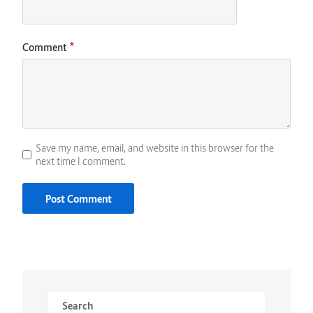
*
Comment
Save my name, email, and website in this browser for the
next time I comment.
Search