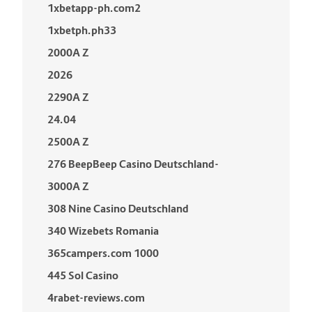
1xbetapp-ph.com2
1xbetph.ph33
2000A Z
2026
2290A Z
24.04
2500A Z
276 BeepBeep Casino Deutschland-
3000A Z
308 Nine Casino Deutschland
340 Wizebets Romania
365campers.com 1000
445 Sol Casino
4rabet-reviews.com