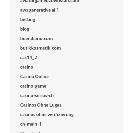
aviatorgameuzbekistan.com
aws generative ai 1
betting
blog
buendiario.com
butikkosmetik.com
cas14_2
casino
Casinò Online
casino-game
casino-serios-ch
Casinos Ohne Lugas
casinos ohne verifizierung
ch-main-1