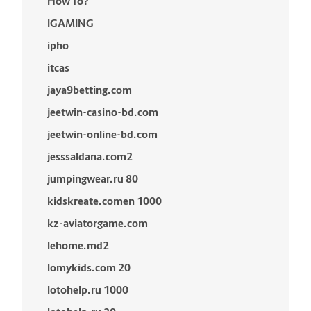
How To?
IGAMING
ipho
itcas
jaya9betting.com
jeetwin-casino-bd.com
jeetwin-online-bd.com
jesssaldana.com2
jumpingwear.ru 80
kidskreate.comen 1000
kz-aviatorgame.com
lehome.md2
lomykids.com 20
lotohelp.ru 1000