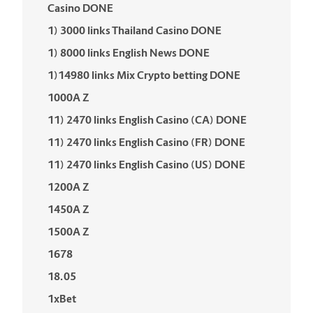
Casino DONE
1) 3000 links Thailand Casino DONE
1) 8000 links English News DONE
1)14980 links Mix Crypto betting DONE
1000A Z
11) 2470 links English Casino (CA) DONE
11) 2470 links English Casino (FR) DONE
11) 2470 links English Casino (US) DONE
1200A Z
1450A Z
1500A Z
1678
18.05
1xBet