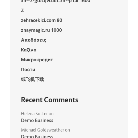
xn--2-gtbcqvcddt.xn--p1ai 1600
Z
zehracekici.com 80
znaymagic.ru 1000
Αποδόσεις
Καζίνο
Микрокредит
Пости
纸飞机下载
Recent Comments
Helena Sutter
on
Demo Business
Michael Goldsweather
on
Demo Business