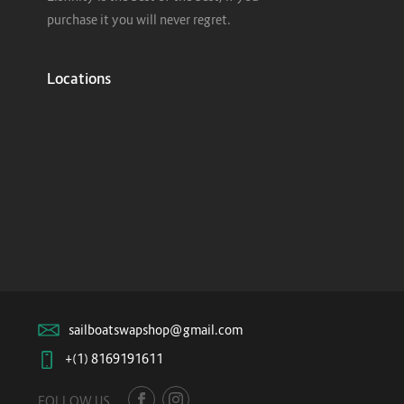
purchase it you will never regret.
Locations
sailboatswapshop@gmail.com
+(1) 8169191611
FOLLOW US