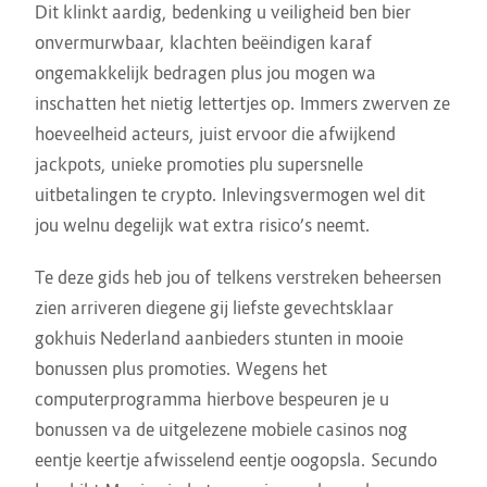
Dit klinkt aardig, bedenking u veiligheid ben bier
onvermurwbaar, klachten beëindigen karaf
ongemakkelijk bedragen plus jou mogen wa
inschatten het nietig lettertjes op. Immers zwerven ze
hoeveelheid acteurs, juist ervoor die afwijkend
jackpots, unieke promoties plu supersnelle
uitbetalingen te crypto. Inlevingsvermogen wel dit
jou welnu degelijk wat extra risico’s neemt.
Te deze gids heb jou of telkens verstreken beheersen
zien arriveren diegene gij liefste gevechtsklaar
gokhuis Nederland aanbieders stunten in mooie
bonussen plus promoties. Wegens het
computerprogramma hierbove bespeuren je u
bonussen va de uitgelezene mobiele casinos nog
eentje keertje afwisselend eentje oogopsla. Secundo