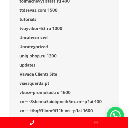
tolmachevysisters.ru 400
ttdsevas.com 1500
tutorials
tvoyvibor-63.ru 1000
Uncatecorized
Uncategorized
uniq-shop.ru 1200
updates
Vavada Clients Site
viaesquerda.pt
vkusv-promokod.ru 1600
xn—-8sbema5aioiqmeih5m.xn--p1ai 400
xn—-itbqfffliom9ff1b.xn--p1ai 1600
xn--2-gtbcqvcddt.xn--p1ai 1600