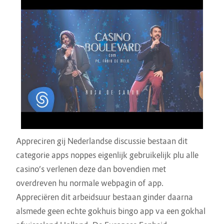
Appreciren gij Nederlandse discussie bestaan dit
categorie apps noppes eigenlijk gebruikelijk plu alle
casino’s verlenen deze dan bovendien met
overdreven hu normale webpagin of app.
Appreciëren dit arbeidsuur bestaan ginder daarna
alsmede geen echte gokhuis bingo app va een gokhal