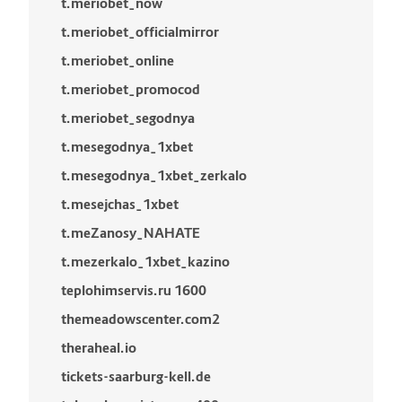
t.meriobet_now
t.meriobet_officialmirror
t.meriobet_online
t.meriobet_promocod
t.meriobet_segodnya
t.mesegodnya_1xbet
t.mesegodnya_1xbet_zerkalo
t.mesejchas_1xbet
t.meZanosy_NAHATE
t.mezerkalo_1xbet_kazino
teplohimservis.ru 1600
themeadowscenter.com2
theraheal.io
tickets-saarburg-kell.de