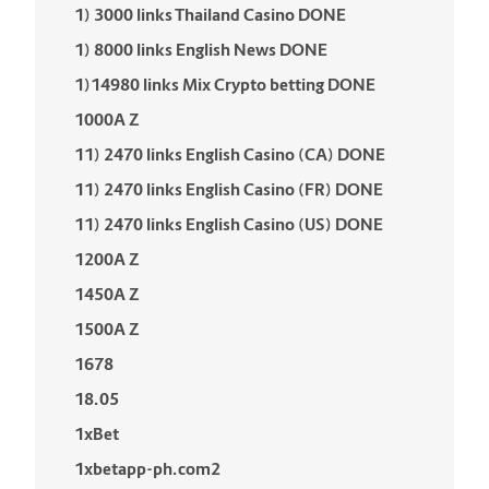
1) 3000 links Thailand Casino DONE
1) 8000 links English News DONE
1)14980 links Mix Crypto betting DONE
1000A Z
11) 2470 links English Casino (CA) DONE
11) 2470 links English Casino (FR) DONE
11) 2470 links English Casino (US) DONE
1200A Z
1450A Z
1500A Z
1678
18.05
1xBet
1xbetapp-ph.com2