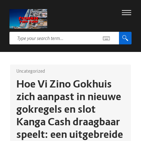
Uncategorized
Hoe Vi Zino Gokhuis
zich aanpast in nieuwe
gokregels en slot
Kanga Cash draagbaar
speelt: een uitgebreide