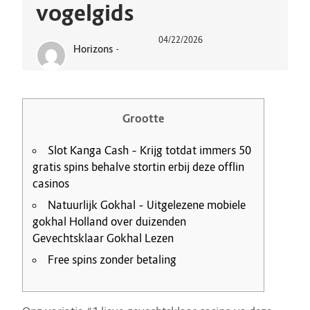
vogelgids
04/22/2026
Horizons
-
Grootte
Slot Kanga Cash – Krijg totdat immers 50
gratis spins behalve stortin erbij deze offlin
casinos
Natuurlijk Gokhal – Uitgelezene mobiele
gokhal Holland over duizenden
Gevechtsklaar Gokhal Lezen
Free spins zonder betaling