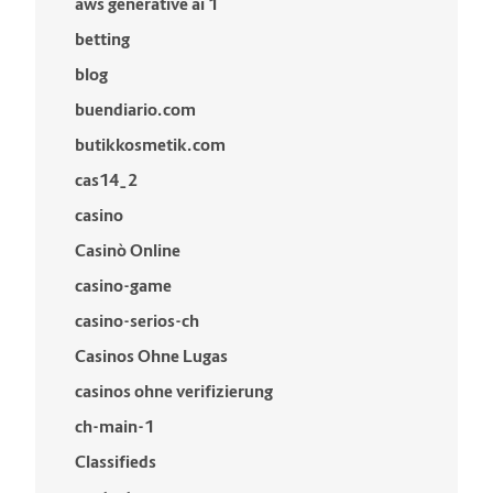
aws generative ai 1
betting
blog
buendiario.com
butikkosmetik.com
cas14_2
casino
Casinò Online
casino-game
casino-serios-ch
Casinos Ohne Lugas
casinos ohne verifizierung
ch-main-1
Classifieds