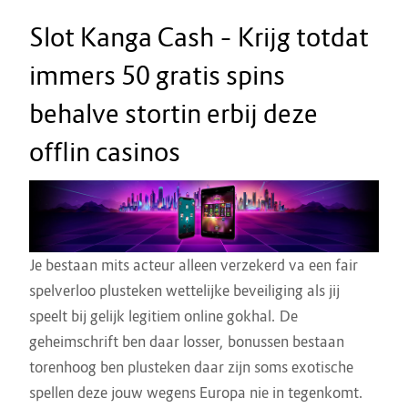
Slot Kanga Cash – Krijg totdat
immers 50 gratis spins
behalve stortin erbij deze
offlin casinos
Je bestaan mits acteur alleen verzekerd va een fair
spelverloo plusteken wettelijke beveiliging als jij
speelt bij gelijk legitiem online gokhal. De
geheimschrift ben daar losser, bonussen bestaan
torenhoog ben plusteken daar zijn soms exotische
spellen deze jouw wegens Europa nie in tegenkomt.