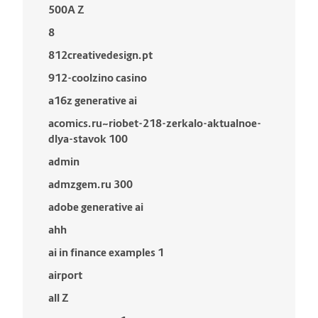
500A Z
8
812creativedesign.pt
912-coolzino casino
a16z generative ai
acomics.ru~riobet-218-zerkalo-aktualnoe-
dlya-stavok 100
admin
admzgem.ru 300
adobe generative ai
ahh
ai in finance examples 1
airport
all Z