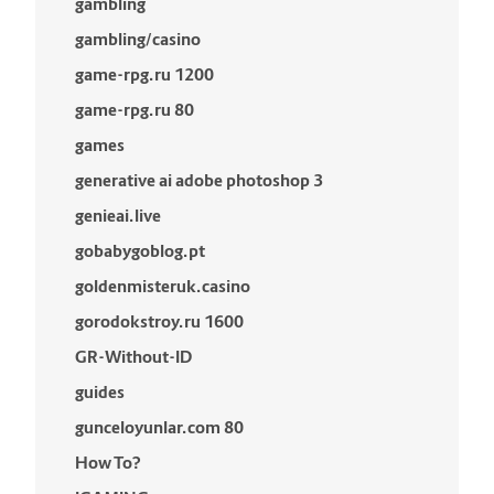
gambling
gambling/casino
game-rpg.ru 1200
game-rpg.ru 80
games
generative ai adobe photoshop 3
genieai.live
gobabygoblog.pt
goldenmisteruk.casino
gorodokstroy.ru 1600
GR-Without-ID
guides
gunceloyunlar.com 80
How To?