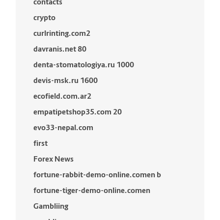
contacts
crypto
curlrinting.com2
davranis.net 80
denta-stomatologiya.ru 1000
devis-msk.ru 1600
ecofield.com.ar2
empatipetshop35.com 20
evo33-nepal.com
first
Forex News
fortune-rabbit-demo-online.comen b
fortune-tiger-demo-online.comen
Gambliing