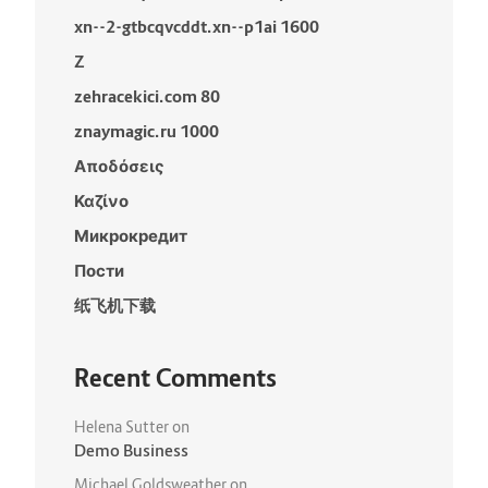
xn--2-gtbcqvcddt.xn--p1ai 1600
Z
zehracekici.com 80
znaymagic.ru 1000
Αποδόσεις
Καζίνο
Микрокредит
Пости
纸飞机下载
Recent Comments
Helena Sutter
on
Demo Business
Michael Goldsweather
on