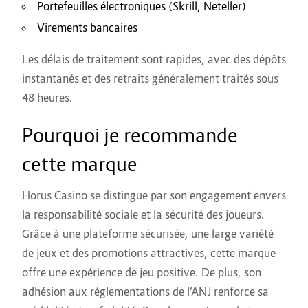
Portefeuilles électroniques (Skrill, Neteller)
Virements bancaires
Les délais de traitement sont rapides, avec des dépôts
instantanés et des retraits généralement traités sous
48 heures.
Pourquoi je recommande
cette marque
Horus Casino se distingue par son engagement envers
la responsabilité sociale et la sécurité des joueurs.
Grâce à une plateforme sécurisée, une large variété
de jeux et des promotions attractives, cette marque
offre une expérience de jeu positive. De plus, son
adhésion aux réglementations de l’ANJ renforce sa