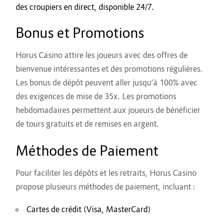
des croupiers en direct, disponible 24/7.
Bonus et Promotions
Horus Casino attire les joueurs avec des offres de
bienvenue intéressantes et des promotions régulières.
Les bonus de dépôt peuvent aller jusqu’à 100% avec
des exigences de mise de 35x. Les promotions
hebdomadaires permettent aux joueurs de bénéficier
de tours gratuits et de remises en argent.
Méthodes de Paiement
Pour faciliter les dépôts et les retraits, Horus Casino
propose plusieurs méthodes de paiement, incluant :
Cartes de crédit (Visa, MasterCard)