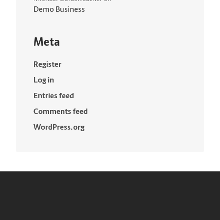
Demo Business
Meta
Register
Log in
Entries feed
Comments feed
WordPress.org