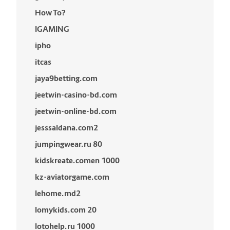
How To?
IGAMING
ipho
itcas
jaya9betting.com
jeetwin-casino-bd.com
jeetwin-online-bd.com
jesssaldana.com2
jumpingwear.ru 80
kidskreate.comen 1000
kz-aviatorgame.com
lehome.md2
lomykids.com 20
lotohelp.ru 1000