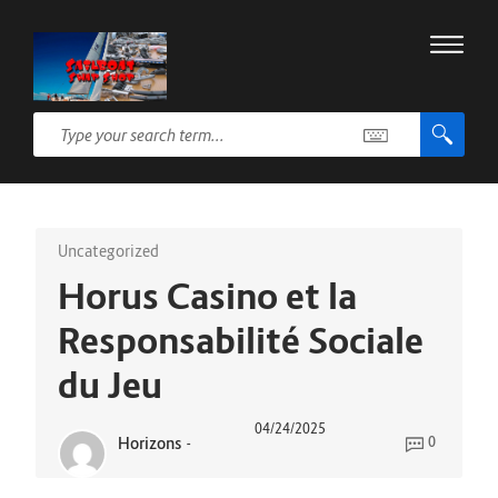
Uncategorized
Horus Casino et la
Responsabilité Sociale
du Jeu
04/24/2025
Horizons
-
0