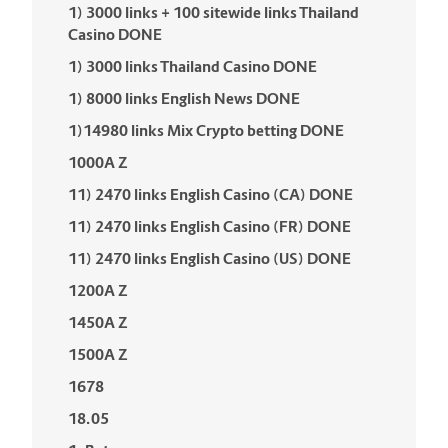
1) 3000 links + 100 sitewide links Thailand
Casino DONE
1) 3000 links Thailand Casino DONE
1) 8000 links English News DONE
1)14980 links Mix Crypto betting DONE
1000A Z
11) 2470 links English Casino (CA) DONE
11) 2470 links English Casino (FR) DONE
11) 2470 links English Casino (US) DONE
1200A Z
1450A Z
1500A Z
1678
18.05