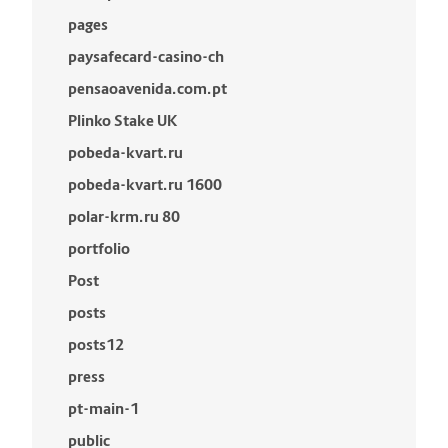
pages
paysafecard-casino-ch
pensaoavenida.com.pt
Plinko Stake UK
pobeda-kvart.ru
pobeda-kvart.ru 1600
polar-krm.ru 80
portfolio
Post
posts
posts12
press
pt-main-1
public