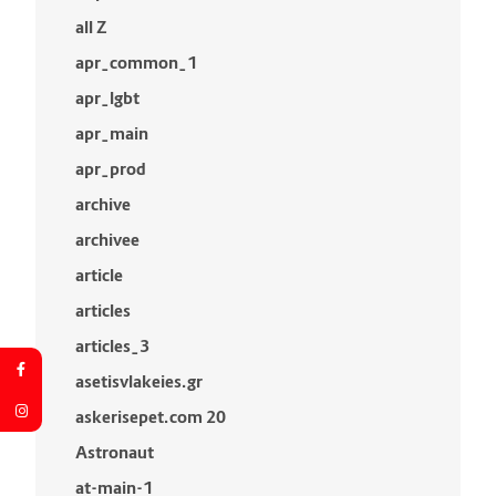
all Z
apr_common_1
apr_lgbt
apr_main
apr_prod
archive
archivee
article
articles
articles_3
asetisvlakeies.gr
askerisepet.com 20
Astronaut
at-main-1