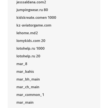
jesssaldana.com2
jumpingwear.ru 80
kidskreate.comen 1000
kz-aviatorgame.com
lehome.md2
lomykids.com 20
lotohelp.ru 1000
lotohelp.ru 20
mar_8
mar_bahis
mar_bh_main
mar_ch_main
mar_common_1
mar_main