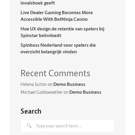
invalshoek geeft
Live Dealer Gaming Becomes More
Accessible With BetNinja Casino
Hoe UX design de retentie van spelers bij
Spinstar beïnvloedt
Spinboss Nederland voor spelers die
overzicht belangrijk vinden
Recent Comments
Demo Business
Helena Sutter
on
Demo Business
Michael Goldsweather
on
Search