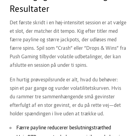
Resultater
Det første skridt i en høj‑intensitet session er at vælge
et slot, der matcher dit tempo. Kig efter titler med
færre payline og større jackpots, der udløses med
færre spins. Spil som “Crash” eller “Drops & Wins” fra
Push Gaming tilbyder volatile udbetalinger, der kan
afslutte en session på under ti spins.
En hurtig prøvespilsrunde er alt, hvad du behøver:
spin et par gange og vurder volatilitetskurven. Hvis
du rammer tre sammenhængende små gevinster
efterfulgt af en stor gevinst, er du på rette vej—det
holder spændingen i live uden at trække ud.
Færre payline reducerer beslutningstræthed