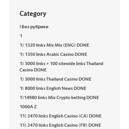
Category
! Без рубрики
1
1) 1320 links Mix Mix (ENG) DONE
1) 1350 links Arabic Casino DONE
1) 3000 links + 100 sitewide links Thailand
Casino DONE
1) 3000 links Thailand Casino DONE
1) 8000 links English News DONE
1)14980 links Mix Crypto betting DONE
1000A Z
11) 2470 links English Casino (CA) DONE
11) 2470 links English Casino (FR) DONE