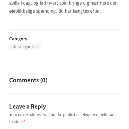
spille i dag, og lad hvert spin bringe dig nærmere den
øjeblikkelige spænding, du har længtes efter.
Category:
Uncategorized
Comments (0)
Leave a Reply
Your email address will not be published.
Required fields are
*
marked