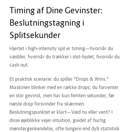
Timing af Dine Gevinster:
Beslutningstagning i
Splitsekunder
Hjertet i high‑intensity spil er timing—hvornår du
vædder, hvornår du trækker i slot‑hjulet, hvornår du
cash out.
Et praktisk scenarie: du spiller “Drops & Wins.”
Maskinen blinker med en række drops; du forventer
en stor gevinst, men har kun femten sekunder, før
næste drop forsvinder fra skærmen.
Beslutningspunktet er klart—Væd nu eller vent? I
disse øjeblikke vejer intuition, guidet af hurtig
mønstergenkendelse, ofte tungere end dyb statistisk