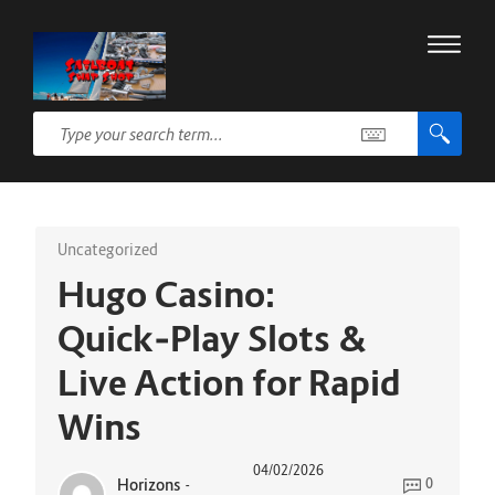
Uncategorized
Hugo Casino:
Quick‑Play Slots &
Live Action for Rapid
Wins
04/02/2026
Horizons
-
0