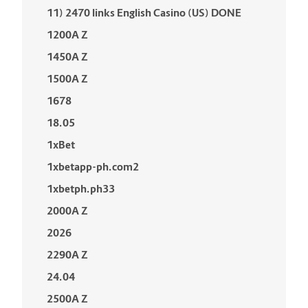
11) 2470 links English Casino (US) DONE
1200A Z
1450A Z
1500A Z
1678
18.05
1xBet
1xbetapp-ph.com2
1xbetph.ph33
2000A Z
2026
2290A Z
24.04
2500A Z