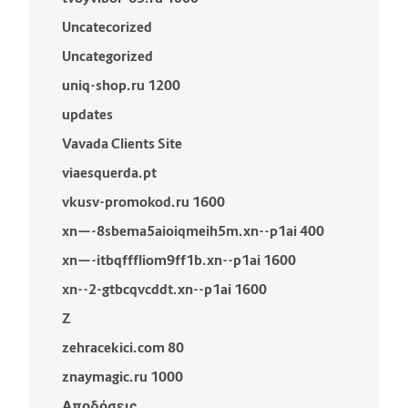
Uncatecorized
Uncategorized
uniq-shop.ru 1200
updates
Vavada Clients Site
viaesquerda.pt
vkusv-promokod.ru 1600
xn—-8sbema5aioiqmeih5m.xn--p1ai 400
xn—-itbqfffliom9ff1b.xn--p1ai 1600
xn--2-gtbcqvcddt.xn--p1ai 1600
Z
zehracekici.com 80
znaymagic.ru 1000
Αποδόσεις