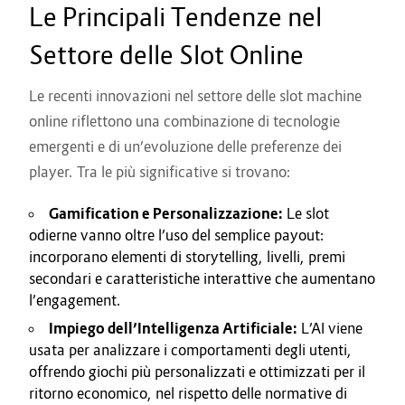
Le Principali Tendenze nel
Settore delle Slot Online
Le recenti innovazioni nel settore delle slot machine
online riflettono una combinazione di tecnologie
emergenti e di un’evoluzione delle preferenze dei
player. Tra le più significative si trovano:
Gamification e Personalizzazione:
Le slot
odierne vanno oltre l’uso del semplice payout:
incorporano elementi di storytelling, livelli, premi
secondari e caratteristiche interattive che aumentano
l’engagement.
Impiego dell’Intelligenza Artificiale:
L’AI viene
usata per analizzare i comportamenti degli utenti,
offrendo giochi più personalizzati e ottimizzati per il
ritorno economico, nel rispetto delle normative di