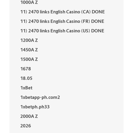
1000A Z
11) 2470 links English Casino (CA) DONE
11) 2470 links English Casino (FR) DONE
11) 2470 links English Casino (US) DONE
1200A Z
1450A Z
1500A Z
1678
18.05
1xBet
1xbetapp-ph.com2
1xbetph.ph33
2000A Z
2026