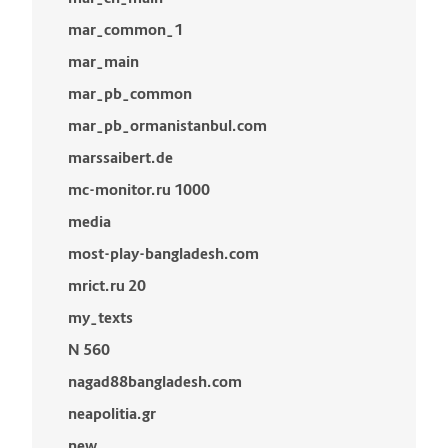
mar_common_1
mar_main
mar_pb_common
mar_pb_ormanistanbul.com
marssaibert.de
mc-monitor.ru 1000
media
most-play-bangladesh.com
mrict.ru 20
my_texts
N 560
nagad88bangladesh.com
neapolitia.gr
new