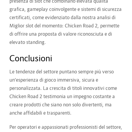
presenza di slot che combinano elevata qualità
grafica, gameplay coinvolgente e sistemi di sicurezza
certificati, come evidenziato dalla nostra analisi di
Miglior slot del momento: Chicken Road 2, permette
di offrire una proposta di valore riconosciuta e di
elevato standing.
Conclusioni
Le tendenze del settore puntano sempre più verso
un’esperienza di gioco immersiva, sicura e
personalizzata. La crescita di titoli innovativi come
Chicken Road 2 testimonia un impegno costante a
creare prodotti che siano non solo divertenti, ma
anche affidabili e trasparenti.
Per operatori e appassionati professionisti del settore,