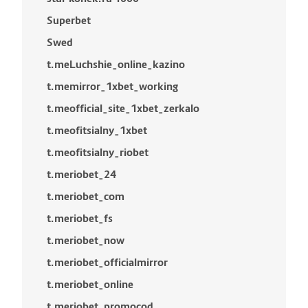
Superbet
Swed
t.meLuchshie_online_kazino
t.memirror_1xbet_working
t.meofficial_site_1xbet_zerkalo
t.meofitsialny_1xbet
t.meofitsialny_riobet
t.meriobet_24
t.meriobet_com
t.meriobet_fs
t.meriobet_now
t.meriobet_officialmirror
t.meriobet_online
t.meriobet_promocod