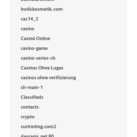
butikkosmetik.com
cas14_2
casino
Casinò Online
casino-game
casino-serios-ch
Casinos Ohne Lugas
casinos ohne verifizierung
ch-main-1
Classifieds
contacts
crypto
curlrinting.com2
davranis.net 80