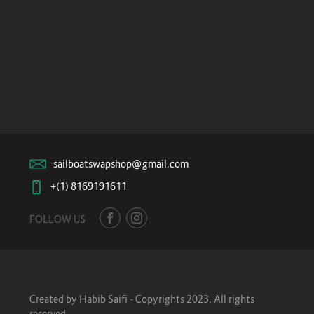
sailboatswapshop@gmail.com
+(1) 8169191611
FOLLOW US
Created by Habib Saifi - Copyrights 2023. All rights
reserved.