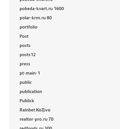
pobeda-kvart.ru 1600
polar-krm.ru 80
portfolio
Post
posts
posts12
press
pt-main-1
public
publication
Publick
Rainbet Καζίνο
realtor-pro.ru 70
redfoods.ru 300