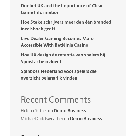
Donbet UK and the Importance of Clear
Game Information
Hoe Stake schrijvers meer dan één branded
invalshoek geeft
Live Dealer Gaming Becomes More
Accessible With BetNinja Casino
Hoe UX design de retentie van spelers bij
Spinstar beïnvloedt
Spinboss Nederland voor spelers die
overzicht belangrijk vinden
Recent Comments
Demo Business
Helena Sutter
on
Demo Business
Michael Goldsweather
on