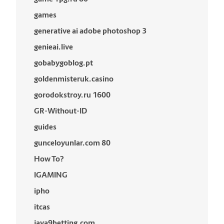
games
generative ai adobe photoshop 3
genieai.live
gobabygoblog.pt
goldenmisteruk.casino
gorodokstroy.ru 1600
GR-Without-ID
guides
gunceloyunlar.com 80
How To?
IGAMING
ipho
itcas
jaya9betting.com