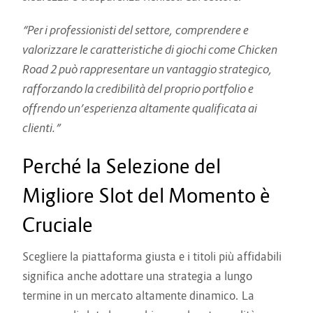
“Per i professionisti del settore, comprendere e
valorizzare le caratteristiche di giochi come Chicken
Road 2 può rappresentare un vantaggio strategico,
rafforzando la credibilità del proprio portfolio e
offrendo un’esperienza altamente qualificata ai
clienti.”
Perché la Selezione del
Migliore Slot del Momento è
Cruciale
Scegliere la piattaforma giusta e i titoli più affidabili
significa anche adottare una strategia a lungo
termine in un mercato altamente dinamico. La