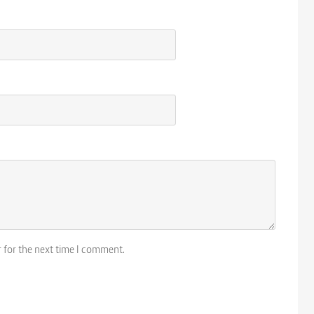
r for the next time I comment.