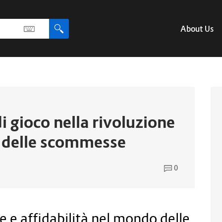
About Us
 di gioco nella rivoluzione
e delle scommesse
0
 e affidabilità nel mondo delle