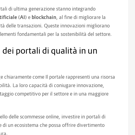
rtali di ultima generazione stanno integrando
tificiale (AI)
e
blockchain
, al fine di migliorare la
lità delle transazioni. Queste innovazioni migliorano
elementi fondamentali per la sostenibilità del settore.
dei portali di qualità in un
e chiaramente come Il portale rappresenti una risorsa
bilità. La loro capacità di coniugare innovazione,
taggio competitivo per il settore e in una maggiore
lo delle scommesse online, investire in portali di
ne di un ecosistema che possa offrire divertimento
ura.