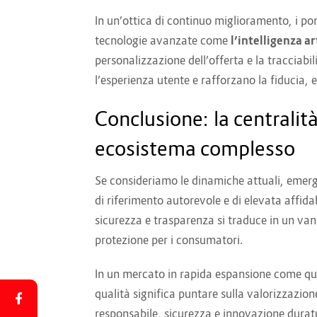
In un’ottica di continuo miglioramento, i po
tecnologie avanzate come
l’intelligenza ar
personalizzazione dell’offerta e la tracciabi
l’esperienza utente e rafforzano la fiducia, 
Conclusione: la centralità 
ecosistema complesso
Se consideriamo le dinamiche attuali, emerg
di riferimento autorevole e di elevata affida
sicurezza e trasparenza si traduce in un van
protezione per i consumatori.
In un mercato in rapida espansione come quel
qualità significa puntare sulla valorizzazio
responsabile, sicurezza e innovazione durat