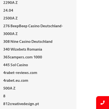
2290A Z
24.04
2500A Z
276 BeepBeep Casino Deutschland-
3000A Z
308 Nine Casino Deutschland
340 Wizebets Romania
365campers.com 1000
445 Sol Casino
4rabet-reviews.com
4rabet.eu.com
500A Z
8
812creativedesign.pt