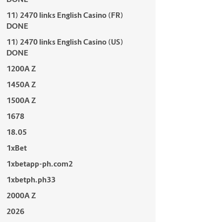
11) 2470 links English Casino (FR)
DONE
11) 2470 links English Casino (US)
DONE
1200A Z
1450A Z
1500A Z
1678
18.05
1xBet
1xbetapp-ph.com2
1xbetph.ph33
2000A Z
2026