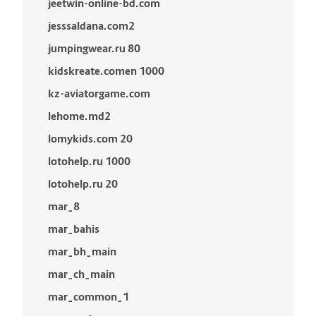
jeetwin-online-bd.com
jesssaldana.com2
jumpingwear.ru 80
kidskreate.comen 1000
kz-aviatorgame.com
lehome.md2
lomykids.com 20
lotohelp.ru 1000
lotohelp.ru 20
mar_8
mar_bahis
mar_bh_main
mar_ch_main
mar_common_1