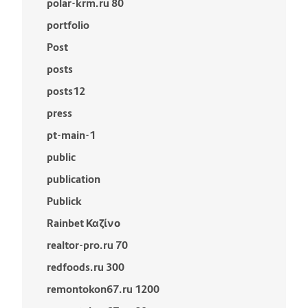
polar-krm.ru 80
portfolio
Post
posts
posts12
press
pt-main-1
public
publication
Publick
Rainbet Καζίνο
realtor-pro.ru 70
redfoods.ru 300
remontokon67.ru 1200