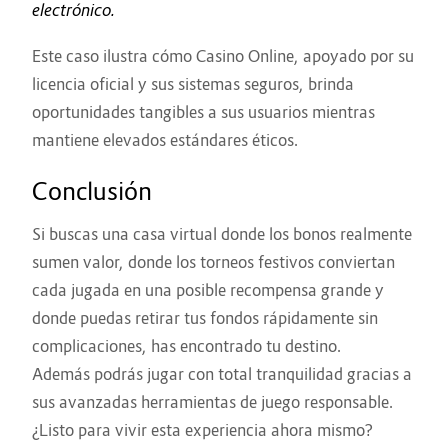
electrónico.
Este caso ilustra cómo Casino Online, apoyado por su
licencia oficial y sus sistemas seguros, brinda
oportunidades tangibles a sus usuarios mientras
mantiene elevados estándares éticos.
Conclusión
Si buscas una casa virtual donde los bonos realmente
sumen valor, donde los torneos festivos conviertan
cada jugada en una posible recompensa grande y
donde puedas retirar tus fondos rápidamente sin
complicaciones, has encontrado tu destino.
Además podrás jugar con total tranquilidad gracias a
sus avanzadas herramientas de juego responsable.
¿Listo para vivir esta experiencia ahora mismo?