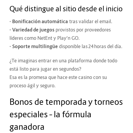
Qué distingue al sitio desde el inicio
•
Bonificación automática
tras validar el email.
•
Variedad de juegos
provistos por proveedores
líderes como NetEnt y Play’n GO.
•
Soporte multilingüe
disponible las 24 horas del día.
¿Te imaginas entrar en una plataforma donde todo
está listo para jugar en segundos?
Esa es la promesa que hace este casino con su
proceso ágil y seguro.
Bonos de temporada y torneos
especiales – la fórmula
ganadora