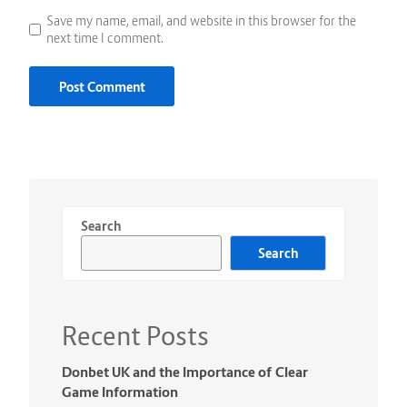
Save my name, email, and website in this browser for the
next time I comment.
Search
Search
Recent Posts
Donbet UK and the Importance of Clear
Game Information