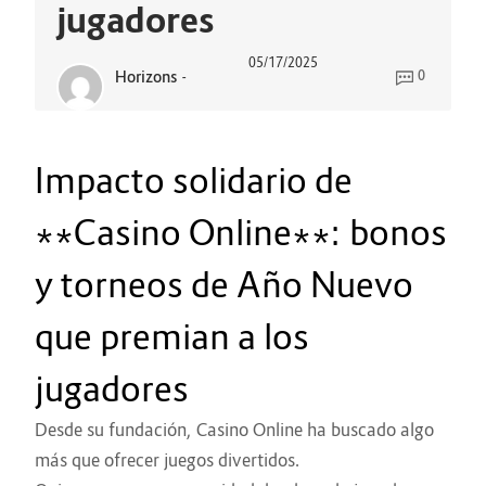
jugadores
05/17/2025
Horizons
-
0
Impacto solidario de
**Casino Online**: bonos
y torneos de Año Nuevo
que premian a los
jugadores
Desde su fundación, Casino Online ha buscado algo
más que ofrecer juegos divertidos.