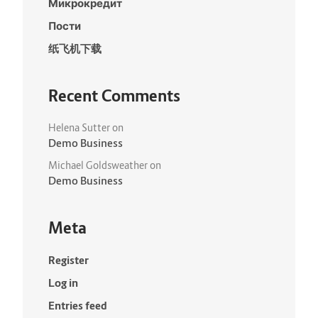
Микрокредит
Пости
纸飞机下载
Recent Comments
Helena Sutter
on
Demo Business
Michael Goldsweather
on
Demo Business
Meta
Register
Log in
Entries feed