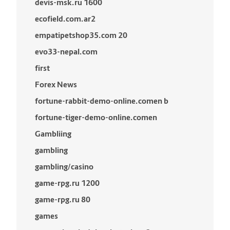
devis-msk.ru 1600
ecofield.com.ar2
empatipetshop35.com 20
evo33-nepal.com
first
Forex News
fortune-rabbit-demo-online.comen b
fortune-tiger-demo-online.comen
Gambliing
gambling
gambling/casino
game-rpg.ru 1200
game-rpg.ru 80
games