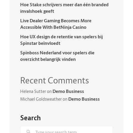
Hoe Stake schrijvers meer dan één branded
invalshoek geeft
Live Dealer Gaming Becomes More
Accessible With BetNinja Casino
Hoe UX design de retentie van spelers bij
Spinstar beïnvloedt
Spinboss Nederland voor spelers die
overzicht belangrijk vinden
Recent Comments
Demo Business
Helena Sutter
on
Demo Business
Michael Goldsweather
on
Search