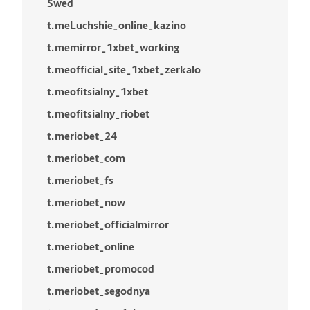
Swed
t.meLuchshie_online_kazino
t.memirror_1xbet_working
t.meofficial_site_1xbet_zerkalo
t.meofitsialny_1xbet
t.meofitsialny_riobet
t.meriobet_24
t.meriobet_com
t.meriobet_fs
t.meriobet_now
t.meriobet_officialmirror
t.meriobet_online
t.meriobet_promocod
t.meriobet_segodnya