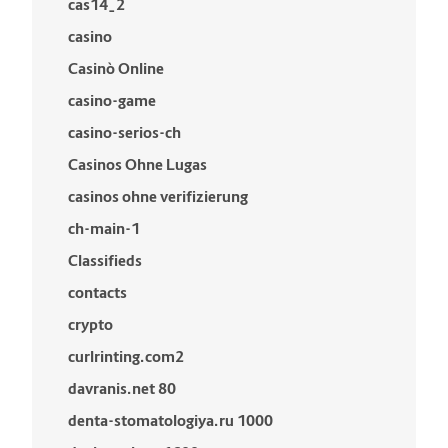
cas14_2
casino
Casinò Online
casino-game
casino-serios-ch
Casinos Ohne Lugas
casinos ohne verifizierung
ch-main-1
Classifieds
contacts
crypto
curlrinting.com2
davranis.net 80
denta-stomatologiya.ru 1000