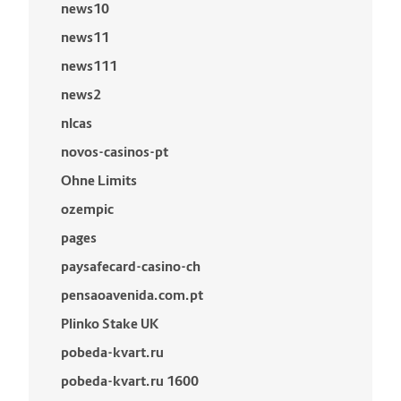
news10
news11
news111
news2
nlcas
novos-casinos-pt
Ohne Limits
ozempic
pages
paysafecard-casino-ch
pensaoavenida.com.pt
Plinko Stake UK
pobeda-kvart.ru
pobeda-kvart.ru 1600