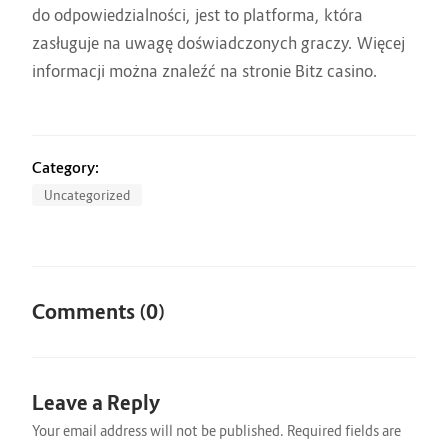
do odpowiedzialności, jest to platforma, która
zasługuje na uwagę doświadczonych graczy. Więcej
informacji można znaleźć na stronie
Bitz casino
.
Category:
Uncategorized
Comments (0)
Leave a Reply
Your email address will not be published.
Required fields are