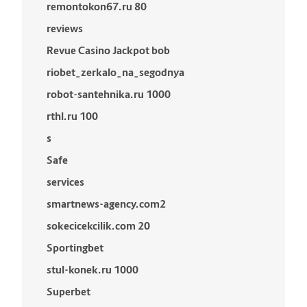
remontokon67.ru 80
reviews
Revue Casino Jackpot bob
riobet_zerkalo_na_segodnya
robot-santehnika.ru 1000
rthl.ru 100
s
Safe
services
smartnews-agency.com2
sokecicekcilik.com 20
Sportingbet
stul-konek.ru 1000
Superbet