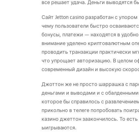
все решает удача. Деньги выводятся б
Сайт Jetton casino разработан с упоро
чему пользователи быстро осваиваютс
бонусы, платежи — находятся в удобно
внимание уделено криптовалютным опе
проводить транзакции практически мгн
что упрощает авторизацию. В целом оф
современный дизайн и высокую скорос
Джоттон же не просто шаррашка с пар
деньгами и выводами и с обалденными
которое бы справилось с развлечением
прикольно в телеге попробовать поигра
казино джеттон заакончилось. То есть
ыигрываются.