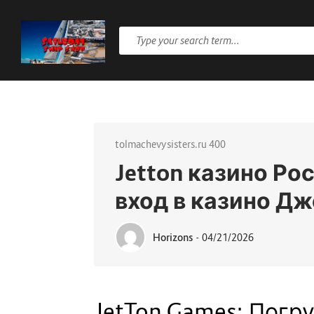
tolmachevysisters.ru 400
Jetton казино Ро
вход в казино Дж
Horizons
-
04/21/2026
JetTon Games: Погр