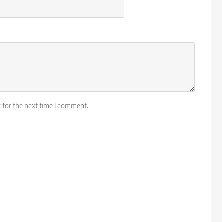
r for the next time I comment.