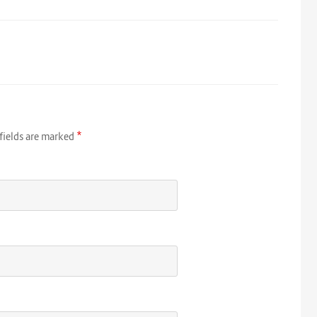
*
fields are marked