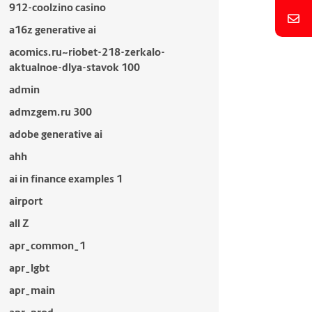
912-coolzino casino
a16z generative ai
acomics.ru~riobet-218-zerkalo-
aktualnoe-dlya-stavok 100
admin
admzgem.ru 300
adobe generative ai
ahh
ai in finance examples 1
airport
all Z
apr_common_1
apr_lgbt
apr_main