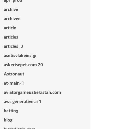
apr_prod
archive
archivee
article
articles
articles_3
asetisvlakeies.gr
askerisepet.com 20
Astronaut
at-main-1
aviatorgameuzbekistan.com
aws generative ai 1
betting
blog