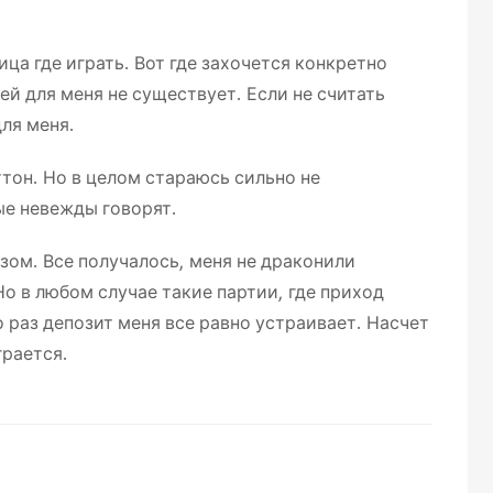
ица где играть. Вот где захочется конкретно
ей для меня не существует. Если не считать
для меня.
ттон. Но в целом стараюсь сильно не
ые невежды говорят.
зом. Все получалось, меня не драконили
о в любом случае такие партии, где приход
 раз депозит меня все равно устраивает. Насчет
грается.