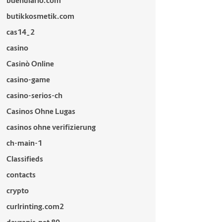
buendiario.com
butikkosmetik.com
cas14_2
casino
Casinò Online
casino-game
casino-serios-ch
Casinos Ohne Lugas
casinos ohne verifizierung
ch-main-1
Classifieds
contacts
crypto
curlrinting.com2