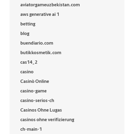
aviatorgameuzbekistan.com
aws generative ai 1
betting
blog
buendiario.com
butikkosmetik.com
cas14_2
casino
Casinò Online
casino-game
casino-serios-ch
Casinos Ohne Lugas
casinos ohne verifizierung
ch-main-1