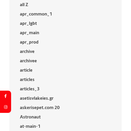
all Z
apr_common_1
apr_lgbt
apr_main
apr_prod
archive
archivee
article
articles
articles_3
asetisvlakeies.gr
askerisepet.com 20
Astronaut
at-main-1