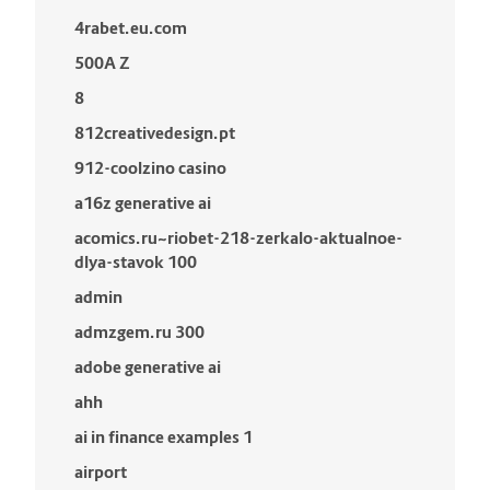
4rabet.eu.com
500A Z
8
812creativedesign.pt
912-coolzino casino
a16z generative ai
acomics.ru~riobet-218-zerkalo-aktualnoe-
dlya-stavok 100
admin
admzgem.ru 300
adobe generative ai
ahh
ai in finance examples 1
airport