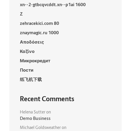
xn--2-gtbcqvcddt.xn--p1ai 1600
Z
zehracekici.com 80
znaymagic.ru 1000
Αποδόσεις
Καζίνο
Микрокредит
Пости
纸飞机下载
Recent Comments
Helena Sutter
on
Demo Business
Michael Goldsweather
on