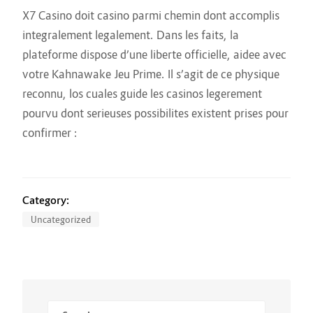
X7 Casino doit casino parmi chemin dont accomplis
integralement legalement. Dans les faits, la
plateforme dispose d’une liberte officielle, aidee avec
votre Kahnawake Jeu Prime. Il s’agit de ce physique
reconnu, los cuales guide les casinos legerement
pourvu dont serieuses possibilites existent prises pour
confirmer :
Category:
Uncategorized