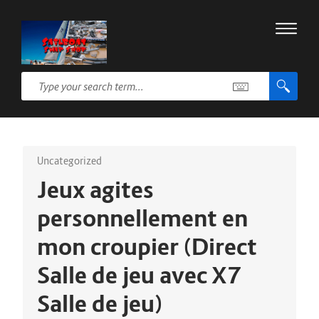
Uncategorized
Jeux agites
personnellement en
mon croupier (Direct
Salle de jeu avec X7
Salle de jeu)