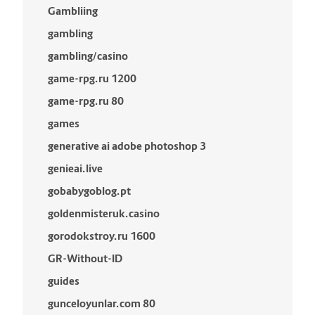
Gambliing
gambling
gambling/casino
game-rpg.ru 1200
game-rpg.ru 80
games
generative ai adobe photoshop 3
genieai.live
gobabygoblog.pt
goldenmisteruk.casino
gorodokstroy.ru 1600
GR-Without-ID
guides
gunceloyunlar.com 80