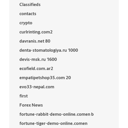
Classifieds
contacts
crypto
curlrinting.com2
davranis.net 80
denta-stomatologiya.ru 1000
devis-msk.ru 1600
ecofield.com.ar2
empatipetshop35.com 20
evo33-nepal.com
first
Forex News
fortune-rabbit-demo-online.comen b
fortune-tiger-demo-online.comen