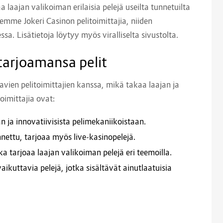
 laajan valikoiman erilaisia pelejä useilta tunnetuilta
elemme Jokeri Casinon pelitoimittajia, niiden
sessa. Lisätietoja löytyy myös
viralliselta sivustolta
.
 tarjoamansa pelit
avien pelitoimittajien kanssa, mikä takaa laajan ja
oimittajia ovat:
n ja innovatiivisista pelimekaniikoistaan.
unnettu, tarjoaa myös live-kasinopelejä.
oka tarjoaa laajan valikoiman pelejä eri teemoilla.
 vaikuttavia pelejä, jotka sisältävät ainutlaatuisia