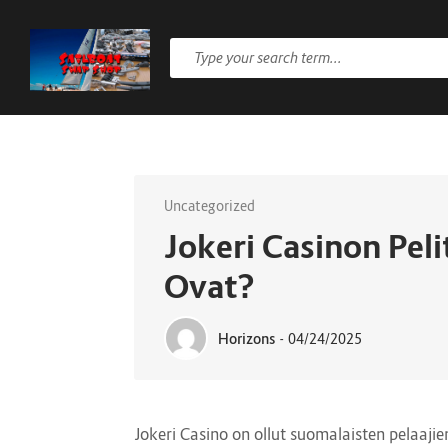
Uncategorized
Jokeri Casinon Peli
Ovat?
Horizons
-
04/24/2025
Jokeri Casino on ollut suomalaisten pelaajie