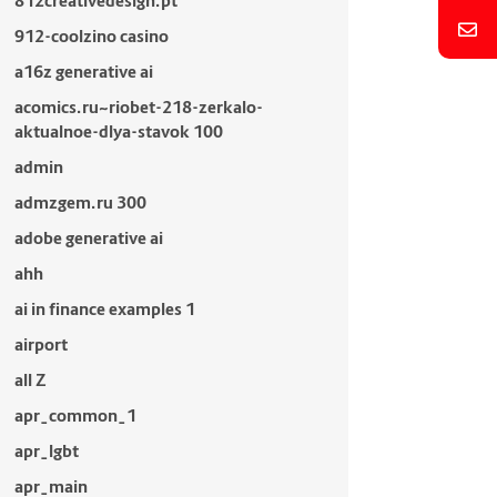
812creativedesign.pt
912-coolzino casino
a16z generative ai
acomics.ru~riobet-218-zerkalo-
aktualnoe-dlya-stavok 100
admin
admzgem.ru 300
adobe generative ai
ahh
ai in finance examples 1
airport
all Z
apr_common_1
apr_lgbt
apr_main