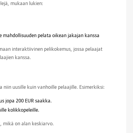
elejä, mukaan lukien:
ille mahdollisuuden pelata oikean jakajan kanssa
amaan interaktiivinen pelikokemus, jossa pelaajat
laajien kanssa.
niin uusille kuin vanhoille pelaajille. Esimerkiksi:
us jopa 200 EUR saakka.
lle kolikkopeleille.
x
, mikä on alan keskiarvo.