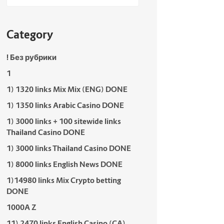
Category
! Без рубрики
1
1) 1320 links Mix Mix (ENG) DONE
1) 1350 links Arabic Casino DONE
1) 3000 links + 100 sitewide links
Thailand Casino DONE
1) 3000 links Thailand Casino DONE
1) 8000 links English News DONE
1)14980 links Mix Crypto betting
DONE
1000A Z
11) 2470 links English Casino (CA)