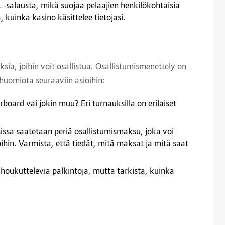
-salausta, mikä suojaa pelaajien henkilökohtaisia
, kuinka kasino käsittelee tietojasi.
sia, joihin voit osallistua. Osallistumismenettely on
huomiota seuraaviin asioihin:
rboard vai jokin muu? Eri turnauksilla on erilaiset
sissa saatetaan periä osallistumismaksu, joka voi
hin. Varmista, että tiedät, mitä maksat ja mitä saat
 houkuttelevia palkintoja, mutta tarkista, kuinka