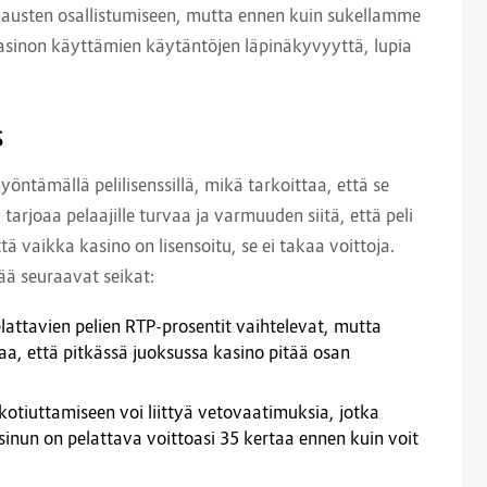
nausten osallistumiseen, mutta ennen kuin sukellamme
asinon käyttämien käytäntöjen läpinäkyvyyttä, lupia
s
öntämällä pelilisenssillä, mikä tarkoittaa, että se
rjoaa pelaajille turvaa ja varmuuden siitä, että peli
ä vaikka kasino on lisensoitu, se ei takaa voittoja.
ää seuraavat seikat:
lattavien pelien RTP-prosentit vaihtelevat, mutta
a, että pitkässä juoksussa kasino pitää osan
kotiuttamiseen voi liittyä vetovaatimuksia, jotka
 sinun on pelattava voittoasi 35 kertaa ennen kuin voit