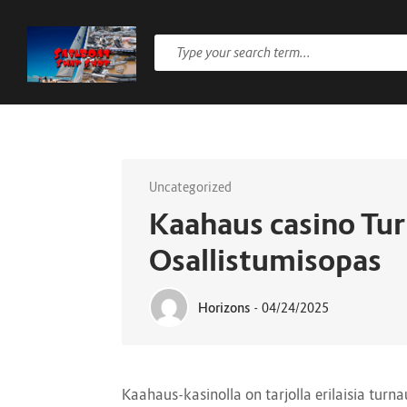
Uncategorized
Kaahaus casino Tur
Osallistumisopas
Horizons
-
04/24/2025
Kaahaus-kasinolla on tarjolla erilaisia turna