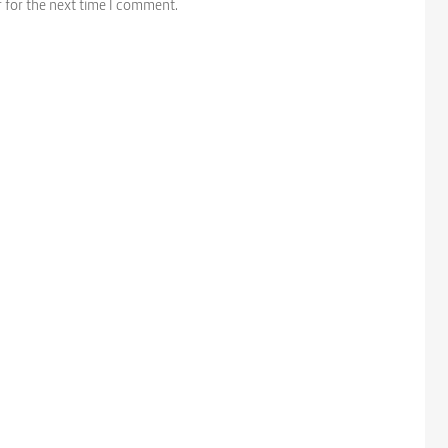
r for the next time I comment.