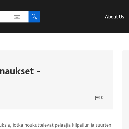
About Us
naukset –
0
uksia, jotka houkuttelevat pelaajia kilpailun ja suurten