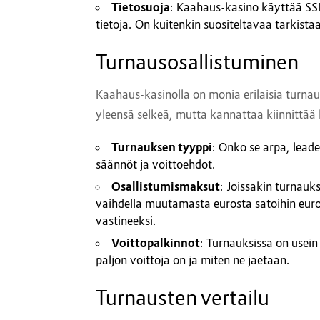
Tietosuoja
: Kaahaus-kasino käyttää SSL
tietoja. On kuitenkin suositeltavaa tarkistaa
Turnausosallistuminen
Kaahaus-kasinolla on monia erilaisia turnauk
yleensä selkeä, mutta kannattaa kiinnittää 
Turnauksen tyyppi
: Onko se arpa, leade
säännöt ja voittoehdot.
Osallistumismaksut
: Joissakin turnauk
vaihdella muutamasta eurosta satoihin euroi
vastineeksi.
Voittopalkinnot
: Turnauksissa on usein
paljon voittoja on ja miten ne jaetaan.
Turnausten vertailu