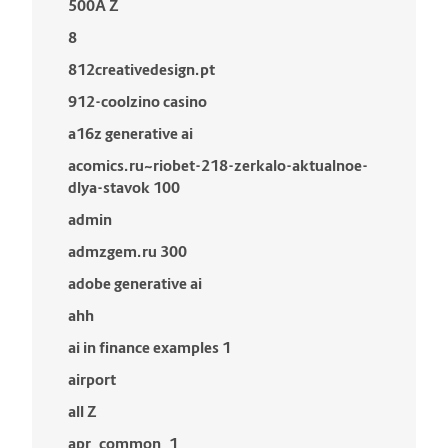
500A Z
8
812creativedesign.pt
912-coolzino casino
a16z generative ai
acomics.ru~riobet-218-zerkalo-aktualnoe-
dlya-stavok 100
admin
admzgem.ru 300
adobe generative ai
ahh
ai in finance examples 1
airport
all Z
apr_common_1