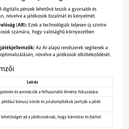
 digitális pénzek lehetővé teszik a gyorsabb és
n, növelve a játékosok bizalmát és kényelmét.
valóság (AR):
Ezek a technológiák teljesen új szintre
tékosok számára, hogy valósághű környezetben
 játékjellemzők:
Az AI-alapú rendszerek segítenek a
optimalizálásán, növelve a játékosok elköteleződését.
emzői
Leírás
jelenés és animációk a felhasználói élmény fokozására.
 például bónusz körök és jutalomjátékok javítják a játék
 lehetőséget ad a játékosoknak, hogy bármikor és bárhol