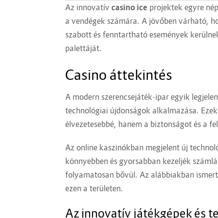
Az innovatív
casino ice
projektek egyre nép
a vendégek számára. A jövőben várható, ho
szabott és fenntartható események kerülne
palettáját.
Casino áttekintés
A modern szerencsejáték-ipar egyik legjelen
technológiai újdonságok alkalmazása. Ezek
élvezetesebbé, hanem a biztonságot és a fel
Az online kaszinókban megjelent új technol
könnyebben és gyorsabban kezeljék számlái
folyamatosan bővül. Az alábbiakban ismerte
ezen a területen.
Az innovatív játékgépek és 