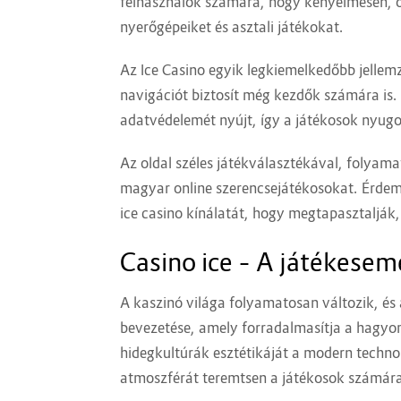
felhasználók számára, hogy kényelmesen, 
nyerőgépeiket és asztali játékokat.
Az Ice Casino egyik legkiemelkedőbb jellem
navigációt biztosít még kezdők számára is.
adatvédelemét nyújt, így a játékosok nyugo
Az oldal széles játékválasztékával, folyama
magyar online szerencsejátékosokat. Érdemes
ice casino
kínálatát, hogy megtapasztalják,
Casino ice – A játékesem
A kaszinó világa folyamatosan változik, és
bevezetése, amely forradalmasítja a hagyom
hidegkultúrák esztétikáját a modern techno
atmoszférát teremtsen a játékosok számár