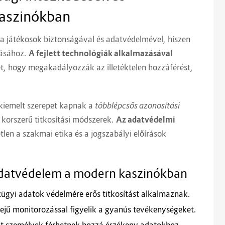
aszinókban
a játékosok biztonságával és adatvédelmével, hiszen
tásához.
A fejlett technológiák alkalmazásával
t, hogy megakadályozzák az illetéktelen hozzáférést,
 kiemelt szerepet kapnak a
többlépcsős azonosítási
 korszerű titkosítási módszerek.
Az adatvédelmi
len a szakmai etika és a jogszabályi előírások
 adatvédelem a modern kaszinókban
zügyi adatok védelmére erős titkosítást alkalmaznak.
idejű monitorozással figyelik a gyanús tevékenységeket.