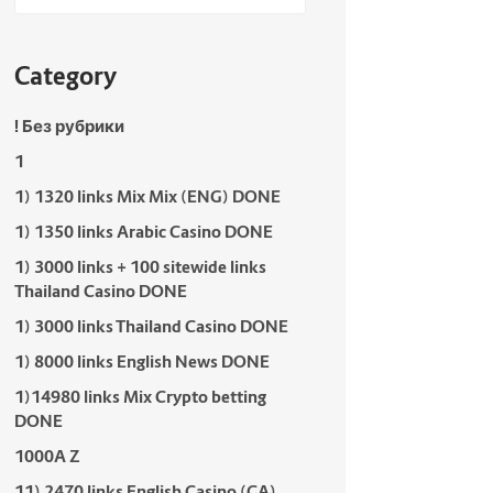
Category
! Без рубрики
1
1) 1320 links Mix Mix (ENG) DONE
1) 1350 links Arabic Casino DONE
1) 3000 links + 100 sitewide links
Thailand Casino DONE
1) 3000 links Thailand Casino DONE
1) 8000 links English News DONE
1)14980 links Mix Crypto betting
DONE
1000A Z
11) 2470 links English Casino (CA)