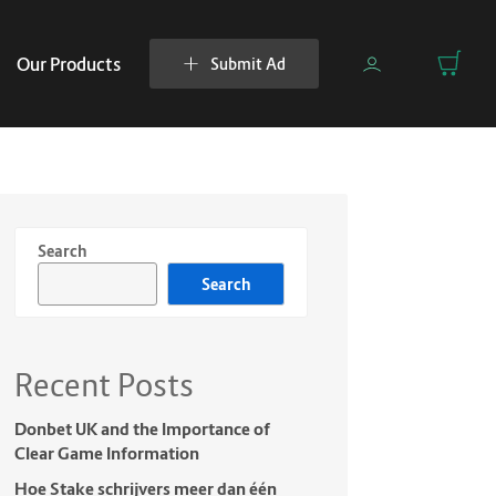
Our Products
Submit Ad
Search
Search
Recent Posts
Donbet UK and the Importance of
Clear Game Information
Hoe Stake schrijvers meer dan één