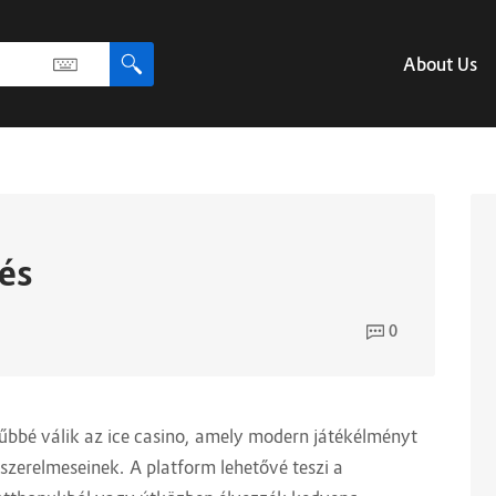
About Us
tés
0
űbbé válik az
ice casino
, amely modern játékélményt
 szerelmeseinek. A platform lehetővé teszi a