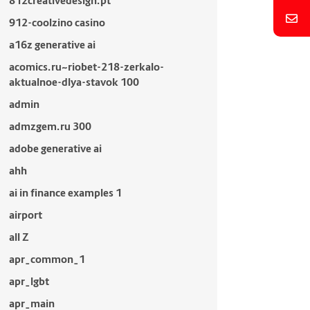
812creativedesign.pt
912-coolzino casino
a16z generative ai
acomics.ru~riobet-218-zerkalo-
aktualnoe-dlya-stavok 100
admin
admzgem.ru 300
adobe generative ai
ahh
ai in finance examples 1
airport
all Z
apr_common_1
apr_lgbt
apr_main