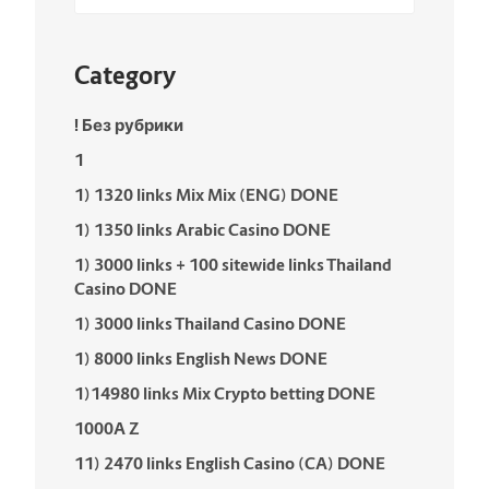
Category
! Без рубрики
1
1) 1320 links Mix Mix (ENG) DONE
1) 1350 links Arabic Casino DONE
1) 3000 links + 100 sitewide links Thailand
Casino DONE
1) 3000 links Thailand Casino DONE
1) 8000 links English News DONE
1)14980 links Mix Crypto betting DONE
1000A Z
11) 2470 links English Casino (CA) DONE