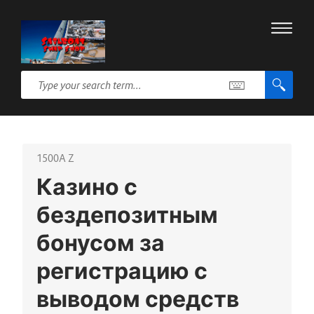
1500A Z
Казино с
бездепозитным
бонусом за
регистрацию с
выводом средств