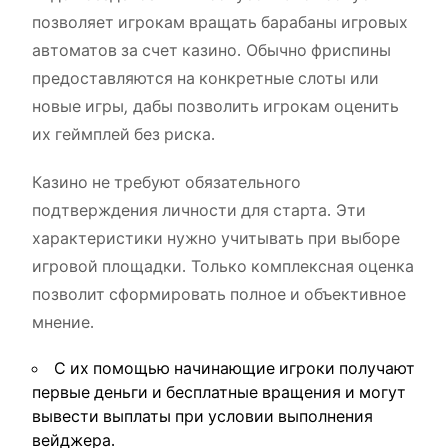
позволяет игрокам вращать барабаны игровых
автоматов за счет казино. Обычно фриспины
предоставляются на конкретные слоты или
новые игры, дабы позволить игрокам оценить
их геймплей без риска.
Казино не требуют обязательного
подтверждения личности для старта. Эти
характеристики нужно учитывать при выборе
игровой площадки. Только комплексная оценка
позволит сформировать полное и объективное
мнение.
С их помощью начинающие игроки получают
первые деньги и бесплатные вращения и могут
вывести выплаты при условии выполнения
вейджера.