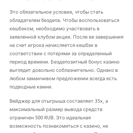
Это обязательное условие, чтобы стать
обладателем бездепа. Чтобы воспользоваться
кешбэком, необходимо участвовать в
заявленной клубом акции. После ее завершения
на счет игрока начисляется кешбэк в
соответствии с потерями за определенный
период времени. Бездепозитный бонус казино
выглядит довольно соблазнительно. Однако в
любом заманчивом предложении всегда есть
подводные камни.
Вейджер для отыгрыша составляет 35х, а
максимальный размер вывода средств
ограничен 500 RUB. Это идеальная
возможность познакомиться с казино, не