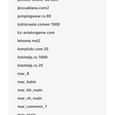
jesssaldana.com2
jumpingwear.ru 80
kidskreate.comen 1000
kz-aviatorgame.com
lehome.md2
lomykids.com 20
lotohelp.ru 1000
lotohelp.ru 20
mar_8
mar_bahis
mar_bh_main
mar_ch_main
mar_common_1
mar_main