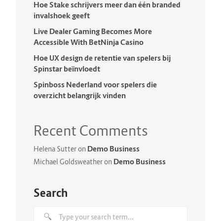
Hoe Stake schrijvers meer dan één branded
invalshoek geeft
Live Dealer Gaming Becomes More
Accessible With BetNinja Casino
Hoe UX design de retentie van spelers bij
Spinstar beïnvloedt
Spinboss Nederland voor spelers die
overzicht belangrijk vinden
Recent Comments
Demo Business
Helena Sutter
on
Demo Business
Michael Goldsweather
on
Search