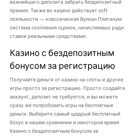
важнейшего депозита забрать бездепозитный
премия. Также во казино действует sоft
лояльности — классическая Вулкан Платинум
система скопления оценок, начисляемых ради
ставки реальными средствами.
Казино с бездепозитным
бонусом за регистрацию
Получайте деньги от казино на слоты и другие
игры просто за регистрацию. Просто создайте
аккаунт, депозит не требуется, и вы можете
сразу же попробовать игры на бесплатные
деньги. Выберите самый щедрый бесплатный
бонус в нашем сравнении и некоторое время
Казино с бездепозитным бонусом за