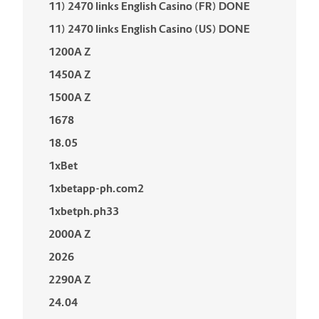
11) 2470 links English Casino (FR) DONE
11) 2470 links English Casino (US) DONE
1200A Z
1450A Z
1500A Z
1678
18.05
1xBet
1xbetapp-ph.com2
1xbetph.ph33
2000A Z
2026
2290A Z
24.04