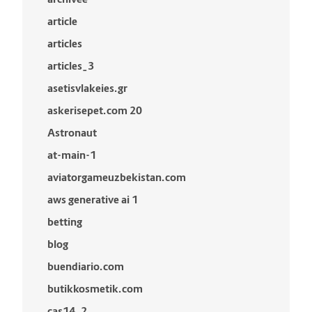
article
articles
articles_3
asetisvlakeies.gr
askerisepet.com 20
Astronaut
at-main-1
aviatorgameuzbekistan.com
aws generative ai 1
betting
blog
buendiario.com
butikkosmetik.com
cas14_2