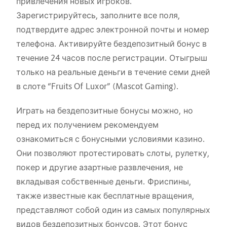
привлечения новых игроков.
Зарегистрируйтесь, заполните все поля,
подтвердите адрес электронной почты и номер
телефона. Активируйте бездепозитный бонус в
течение 24 часов после регистрации. Отыгрыш
только на реальные деньги в течение семи дней
в слоте “Fruits Of Luxor” (Mascot Gaming).
Играть на бездепозитные бонусы можно, но
перед их получением рекомендуем
ознакомиться с бонусными условиями казино.
Они позволяют протестировать слоты, рулетку,
покер и другие азартные развлечения, не
вкладывая собственные деньги. Фриспины,
также известные как бесплатные вращения,
представляют собой один из самых популярных
видов бездепозитных бонусов. Этот бонус