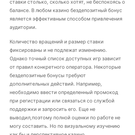
ставки столько, сколько хотят, не беспокоясь о
балансе. В любом казино бездепозитный бонус
является эффективным способом привлечения
аудитории.
Количество вращений и размер ставки
фиксированы и не подлежат изменению.
Однако точный список доступных игр зависит
от правил конкретного оператора. Некоторые
бездепозитные бонусы требуют
дополнительных действий. Например,
необходимо ввести определенный промокод
при регистрации или связаться со службой
поддержки и запросить его. Еще не
выводил,поэтому полной оценки по работе не
могу составить. Но по визуальному изучению
как бы и перспективное казино.