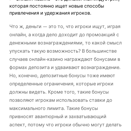
которая постоянно ищет новые способы
привлечения и удержания игроков.
Что ж, деньги — это то, что игроки ищут, играя
онлайн, а когда дело доходит до промоакций с
денежными вознаграждениями, то какой смысл
упускать такую ​​возможность? В большинстве
случаев онлайн-казино награждают бонусами в
формах депозита и удваивают вознаграждение.
Но, конечно, депозитные бонусы тоже имеют
определенные ограничения, которые игроки
должны видеть. Кроме того, такие бонусы
позволяют игрокам использовать ставки до
максимального лимита. Такие бонусы
привносят авантюрный и захватывающий
аспект, потому что игроки обычно могут делать