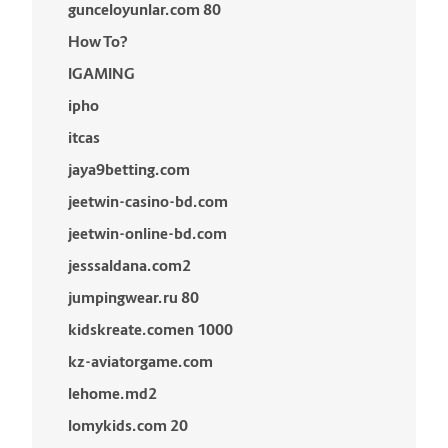
gunceloyunlar.com 80
How To?
IGAMING
ipho
itcas
jaya9betting.com
jeetwin-casino-bd.com
jeetwin-online-bd.com
jesssaldana.com2
jumpingwear.ru 80
kidskreate.comen 1000
kz-aviatorgame.com
lehome.md2
lomykids.com 20