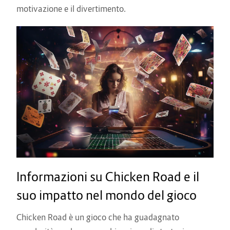
motivazione e il divertimento.
Informazioni su Chicken Road e il
suo impatto nel mondo del gioco
Chicken Road è un gioco che ha guadagnato