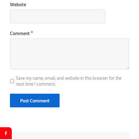
Website
*
Comment
Save my name, email, and website in this browser for the
next time I comment.