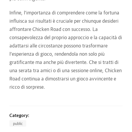
Infine, l’importanza di comprendere come la fortuna
influisca sui risultati è cruciale per chiunque desideri
affrontare Chicken Road con successo. La
consapevolezza del proprio approccio e la capacità di
adattarsi alle circostanze possono trasformare
l’esperienza di gioco, rendendola non solo più
gratificante ma anche più divertente. Che si tratti di
una serata tra amici o di una sessione online, Chicken
Road continua a dimostrarsi un gioco avvincente e
ricco di sorprese.
Category:
public