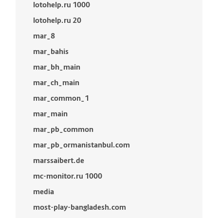
lotohelp.ru 1000
lotohelp.ru 20
mar_8
mar_bahis
mar_bh_main
mar_ch_main
mar_common_1
mar_main
mar_pb_common
mar_pb_ormanistanbul.com
marssaibert.de
mc-monitor.ru 1000
media
most-play-bangladesh.com