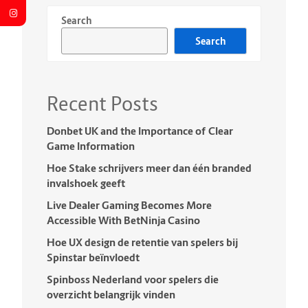
Search
Search
Recent Posts
Donbet UK and the Importance of Clear
Game Information
Hoe Stake schrijvers meer dan één branded
invalshoek geeft
Live Dealer Gaming Becomes More
Accessible With BetNinja Casino
Hoe UX design de retentie van spelers bij
Spinstar beïnvloedt
Spinboss Nederland voor spelers die
overzicht belangrijk vinden