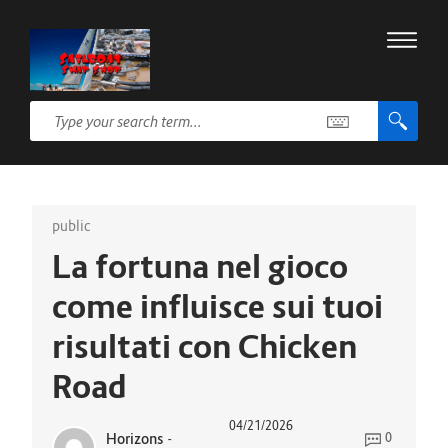
public
La fortuna nel gioco
come influisce sui tuoi
risultati con Chicken
Road
04/21/2026
Horizons
-
0