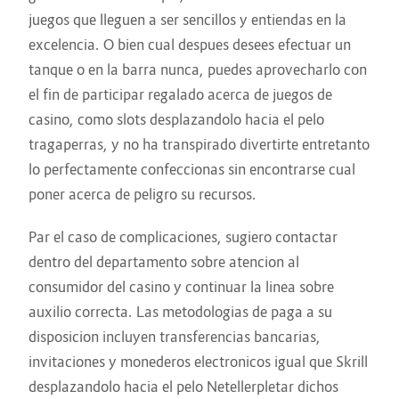
juegos que lleguen a ser sencillos y entiendas en la
excelencia. O bien cual despues desees efectuar un
tanque o en la barra nunca, puedes aprovecharlo con
el fin de participar regalado acerca de juegos de
casino, como slots desplazandolo hacia el pelo
tragaperras, y no ha transpirado divertirte entretanto
lo perfectamente confeccionas sin encontrarse cual
poner acerca de peligro su recursos.
Par el caso de complicaciones, sugiero contactar
dentro del departamento sobre atencion al
consumidor del casino y continuar la linea sobre
auxilio correcta. Las metodologias de paga a su
disposicion incluyen transferencias bancarias,
invitaciones y monederos electronicos igual que Skrill
desplazandolo hacia el pelo Netellerpletar dichos