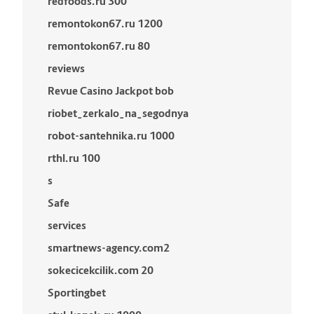
redfoods.ru 300
remontokon67.ru 1200
remontokon67.ru 80
reviews
Revue Casino Jackpot bob
riobet_zerkalo_na_segodnya
robot-santehnika.ru 1000
rthl.ru 100
s
Safe
services
smartnews-agency.com2
sokecicekcilik.com 20
Sportingbet