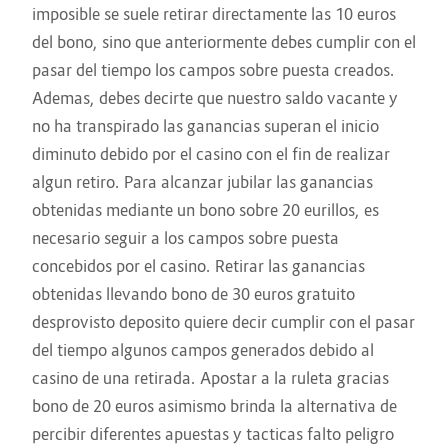
imposible se suele retirar directamente las 10 euros
del bono, sino que anteriormente debes cumplir con el
pasar del tiempo los campos sobre puesta creados.
Ademas, debes decirte que nuestro saldo vacante y
no ha transpirado las ganancias superan el inicio
diminuto debido por el casino con el fin de realizar
algun retiro. Para alcanzar jubilar las ganancias
obtenidas mediante un bono sobre 20 eurillos, es
necesario seguir a los campos sobre puesta
concebidos por el casino. Retirar las ganancias
obtenidas llevando bono de 30 euros gratuito
desprovisto deposito quiere decir cumplir con el pasar
del tiempo algunos campos generados debido al
casino de una retirada. Apostar a la ruleta gracias
bono de 20 euros asimismo brinda la alternativa de
percibir diferentes apuestas y tacticas falto peligro