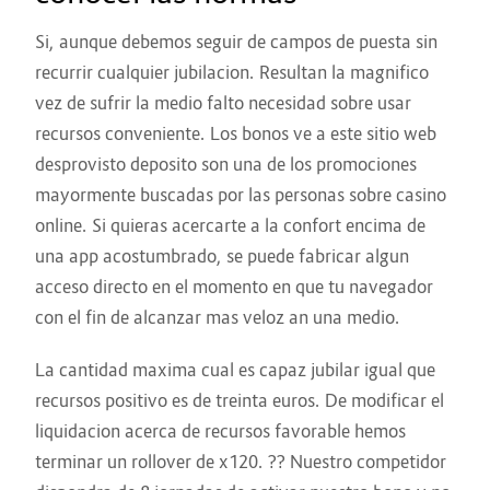
Si, aunque debemos seguir de campos de puesta sin
recurrir cualquier jubilacion. Resultan la magnifico
vez de sufrir la medio falto necesidad sobre usar
recursos conveniente. Los bonos
ve a este sitio web
desprovisto deposito son una de los promociones
mayormente buscadas por las personas sobre casino
online. Si quieras acercarte a la confort encima de
una app acostumbrado, se puede fabricar algun
acceso directo en el momento en que tu navegador
con el fin de alcanzar mas veloz an una medio.
La cantidad maxima cual es capaz jubilar igual que
recursos positivo es de treinta euros. De modificar el
liquidacion acerca de recursos favorable hemos
terminar un rollover de x120. ?? Nuestro competidor