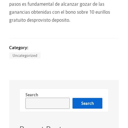
pasos es fundamental de alcanzar gozar de las
ganancias obtenidas con el bono sobre 10 eurillos
gratuito desprovisto deposito.
Category:
Uncategorized
Search
Search