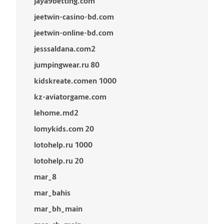
jaya9betting.com
jeetwin-casino-bd.com
jeetwin-online-bd.com
jesssaldana.com2
jumpingwear.ru 80
kidskreate.comen 1000
kz-aviatorgame.com
lehome.md2
lomykids.com 20
lotohelp.ru 1000
lotohelp.ru 20
mar_8
mar_bahis
mar_bh_main