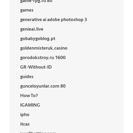
game-rpg.ru 80
games
generative ai adobe photoshop 3
genieai.live
gobabygoblog.pt
goldenmisteruk.casino
gorodokstroy.ru 1600
GR-Without-ID
guides
gunceloyunlar.com 80
How To?
IGAMING
ipho
itcas