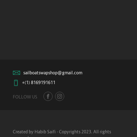
sailboatswapshop@gmail.com
+(1) 8169191611
FOLLOW US
Created by Habib Saifi - Copyrights 2023. All rights