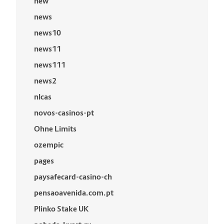
new
news
news10
news11
news111
news2
nlcas
novos-casinos-pt
Ohne Limits
ozempic
pages
paysafecard-casino-ch
pensaoavenida.com.pt
Plinko Stake UK