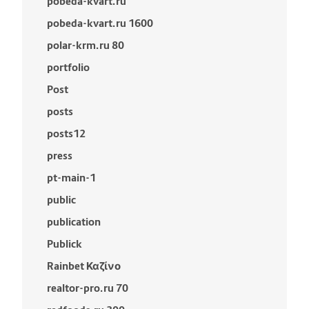
pobeda-kvart.ru
pobeda-kvart.ru 1600
polar-krm.ru 80
portfolio
Post
posts
posts12
press
pt-main-1
public
publication
Publick
Rainbet Καζίνο
realtor-pro.ru 70