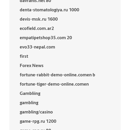
davranis.net 80
denta-stomatologiya.ru 1000
devis-msk.ru 1600
ecofield.com.ar2
empatipetshop35.com 20
evo33-nepal.com
first
Forex News
fortune-rabbit-demo-online.comen b
fortune-tiger-demo-online.comen
Gambliing
gambling
gambling/casino
game-rpg.ru 1200