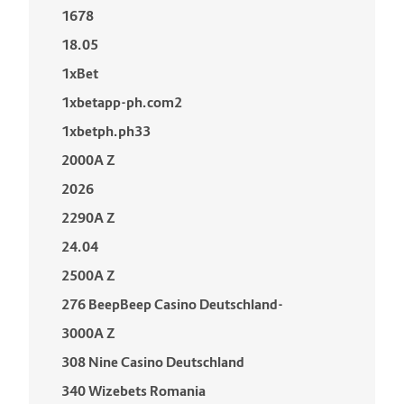
1678
18.05
1xBet
1xbetapp-ph.com2
1xbetph.ph33
2000A Z
2026
2290A Z
24.04
2500A Z
276 BeepBeep Casino Deutschland-
3000A Z
308 Nine Casino Deutschland
340 Wizebets Romania