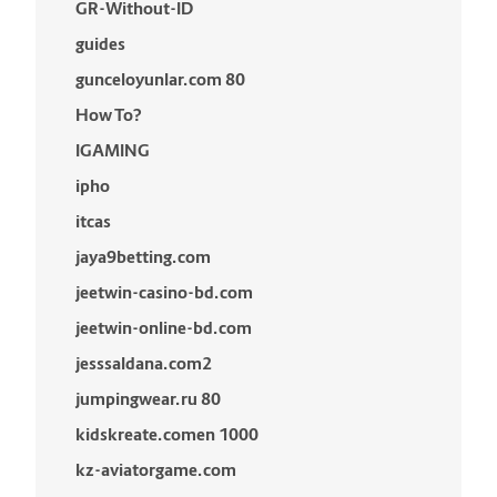
GR-Without-ID
guides
gunceloyunlar.com 80
How To?
IGAMING
ipho
itcas
jaya9betting.com
jeetwin-casino-bd.com
jeetwin-online-bd.com
jesssaldana.com2
jumpingwear.ru 80
kidskreate.comen 1000
kz-aviatorgame.com