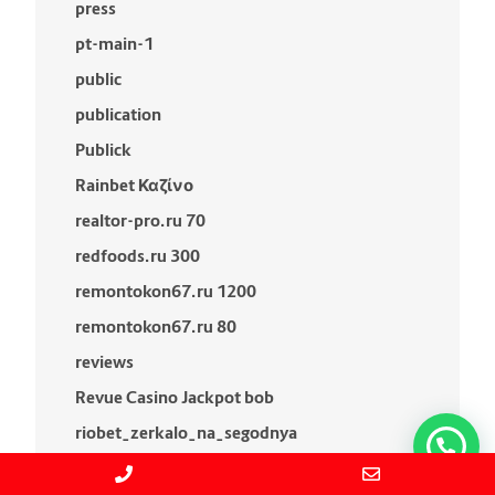
press
pt-main-1
public
publication
Publick
Rainbet Καζίνο
realtor-pro.ru 70
redfoods.ru 300
remontokon67.ru 1200
remontokon67.ru 80
reviews
Revue Casino Jackpot bob
riobet_zerkalo_na_segodnya
robot-santehnika.ru 1000