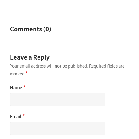
Comments (0)
Leave a Reply
Your email address will not be published.
Required fields are
*
marked
*
Name
*
Email