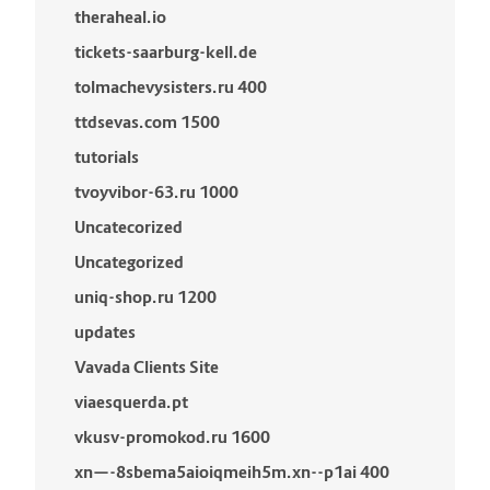
theraheal.io
tickets-saarburg-kell.de
tolmachevysisters.ru 400
ttdsevas.com 1500
tutorials
tvoyvibor-63.ru 1000
Uncatecorized
Uncategorized
uniq-shop.ru 1200
updates
Vavada Clients Site
viaesquerda.pt
vkusv-promokod.ru 1600
xn—-8sbema5aioiqmeih5m.xn--p1ai 400