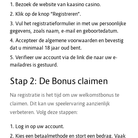
Bezoek de website van kaasino casino.
Klik op de knop “Registreren”.
Vul het registratieformulier in met uw persoonlijke
gegevens, zoals naam, e-mail en geboortedatum.
Accepteer de algemene voorwaarden en bevestig
dat u minimaal 18 jaar oud bent.
Verifieer uw account via de link die naar uw e-
mailadres is gestuurd.
Stap 2: De Bonus claimen
Na registratie is het tijd om uw welkomstbonus te
claimen. Dit kan uw speelervaring aanzienlijk
verbeteren. Volg deze stappen:
Log in op uw account.
Kies een betaalmethode en stort een bedrag. Vaak