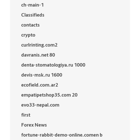
ch-main-1
Classifieds
contacts
crypto
curlrinting.com2
davranis.net 80
denta-stomatologiya.ru 1000
devis-msk.ru 1600
ecofield.com.ar2
empatipetshop35.com 20
evo33-nepal.com
first
Forex News
fortune-rabbit-demo-online.comen b