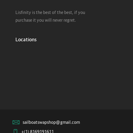
Lisfinity is the best of the best, if you
purchase it you will never regret.
Locations
sailboatswapshop@gmail.com
+(1) 8169191611