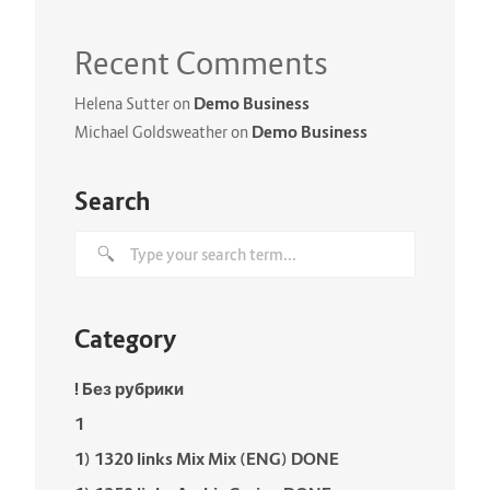
Recent Comments
Demo Business
Helena Sutter
on
Demo Business
Michael Goldsweather
on
Search
Category
! Без рубрики
1
1) 1320 links Mix Mix (ENG) DONE