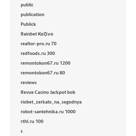
public
publication
Publick
Rainbet Καζίνο
realtor-pro.ru 70
redfoods.ru 300
remontokon67.ru 1200
remontokon67.ru 80
reviews
Revue Casino Jackpot bob
riobet_zerkalo_na_segodnya
robot-santehnika.ru 1000
rthl.ru 100
s