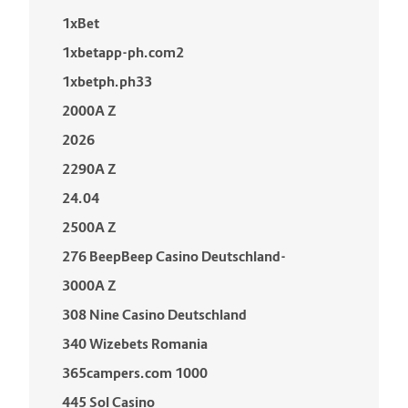
1xBet
1xbetapp-ph.com2
1xbetph.ph33
2000A Z
2026
2290A Z
24.04
2500A Z
276 BeepBeep Casino Deutschland-
3000A Z
308 Nine Casino Deutschland
340 Wizebets Romania
365campers.com 1000
445 Sol Casino