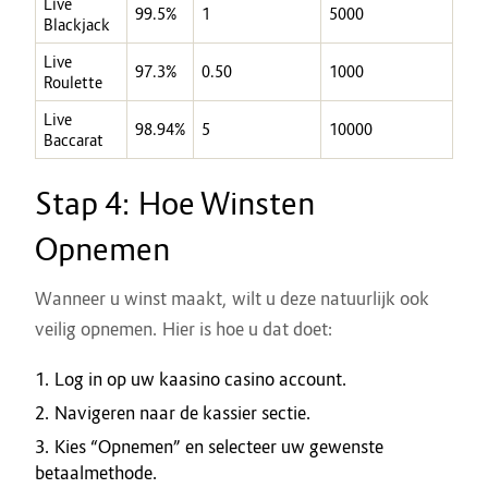
Live
99.5%
1
5000
Blackjack
Live
97.3%
0.50
1000
Roulette
Live
98.94%
5
10000
Baccarat
Stap 4: Hoe Winsten
Opnemen
Wanneer u winst maakt, wilt u deze natuurlijk ook
veilig opnemen. Hier is hoe u dat doet:
Log in op uw kaasino casino account.
Navigeren naar de kassier sectie.
Kies “Opnemen” en selecteer uw gewenste
betaalmethode.