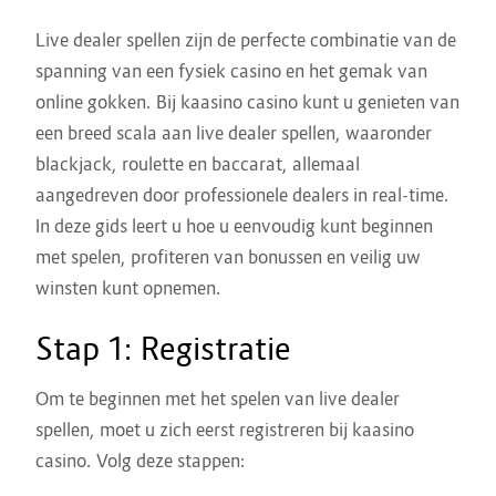
Live dealer spellen zijn de perfecte combinatie van de
spanning van een fysiek casino en het gemak van
online gokken. Bij
kaasino
casino kunt u genieten van
een breed scala aan live dealer spellen, waaronder
blackjack, roulette en baccarat, allemaal
aangedreven door professionele dealers in real-time.
In deze gids leert u hoe u eenvoudig kunt beginnen
met spelen, profiteren van bonussen en veilig uw
winsten kunt opnemen.
Stap 1: Registratie
Om te beginnen met het spelen van live dealer
spellen, moet u zich eerst registreren bij kaasino
casino. Volg deze stappen: