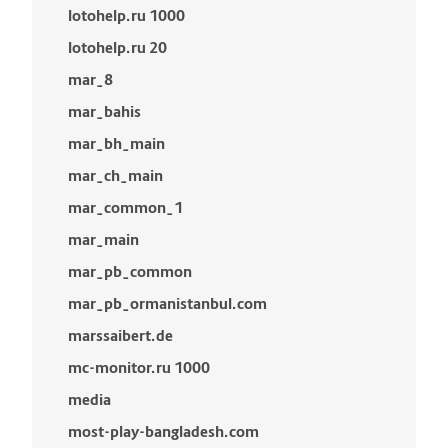
lotohelp.ru 1000
lotohelp.ru 20
mar_8
mar_bahis
mar_bh_main
mar_ch_main
mar_common_1
mar_main
mar_pb_common
mar_pb_ormanistanbul.com
marssaibert.de
mc-monitor.ru 1000
media
most-play-bangladesh.com