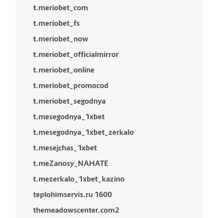
t.meriobet_com
t.meriobet_fs
t.meriobet_now
t.meriobet_officialmirror
t.meriobet_online
t.meriobet_promocod
t.meriobet_segodnya
t.mesegodnya_1xbet
t.mesegodnya_1xbet_zerkalo
t.mesejchas_1xbet
t.meZanosy_NAHATE
t.mezerkalo_1xbet_kazino
teplohimservis.ru 1600
themeadowscenter.com2