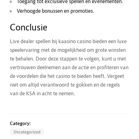
Toegang tot exclusieve spellen en evenementen.
Verhoogde bonussen en promoties.
Conclusie
Live dealer spellen bij kaasino casino bieden een luxe
speelervaring met de mogelijkheid om grote winsten
te behalen. Door deze stappen te volgen, kunt u met
vertrouwen deelnemen aan de actie en profiteren van
de voordelen die het casino te bieden heeft. Vergeet
niet om altijd verantwoord te gokken en de regels
van de KSA in acht te nemen.
Category:
Uncategorized