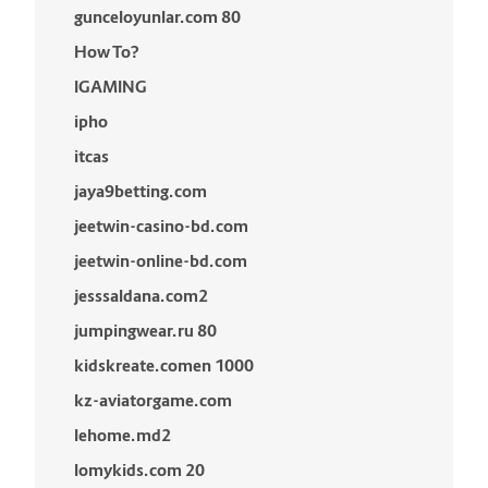
gunceloyunlar.com 80
How To?
IGAMING
ipho
itcas
jaya9betting.com
jeetwin-casino-bd.com
jeetwin-online-bd.com
jesssaldana.com2
jumpingwear.ru 80
kidskreate.comen 1000
kz-aviatorgame.com
lehome.md2
lomykids.com 20