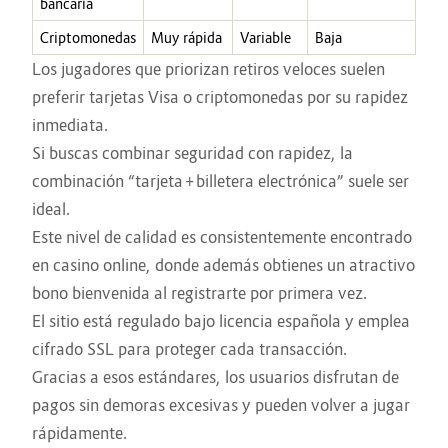
bancaria
Criptomonedas
Muy rápida
Variable
Baja
Los jugadores que priorizan retiros veloces suelen
preferir tarjetas Visa o criptomonedas por su rapidez
inmediata.
Si buscas combinar seguridad con rapidez, la
combinación “tarjeta + billetera electrónica” suele ser
ideal.
Este nivel de calidad es consistentemente encontrado
en
casino online
, donde además obtienes un atractivo
bono bienvenida al registrarte por primera vez.
El sitio está regulado bajo licencia española y emplea
cifrado SSL para proteger cada transacción.
Gracias a esos estándares, los usuarios disfrutan de
pagos sin demoras excesivas y pueden volver a jugar
rápidamente.