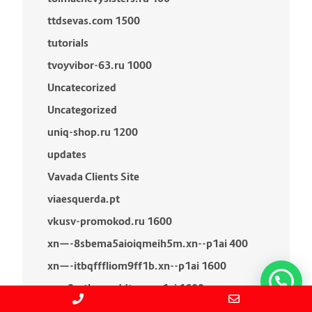
ttdsevas.com 1500
tutorials
tvoyvibor-63.ru 1000
Uncatecorized
Uncategorized
uniq-shop.ru 1200
updates
Vavada Clients Site
viaesquerda.pt
vkusv-promokod.ru 1600
xn—-8sbema5aioiqmeih5m.xn--p1ai 400
xn—-itbqfffliom9ff1b.xn--p1ai 1600
xn--2-gtbcqvcddt.xn--p1ai 1600
Z