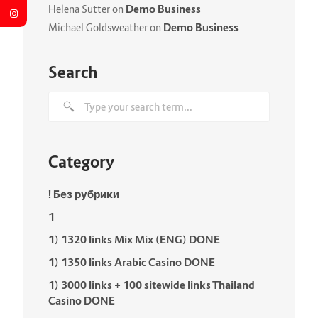
Demo Business
Helena Sutter
on
Demo Business
Michael Goldsweather
on
Search
Category
! Без рубрики
1
1) 1320 links Mix Mix (ENG) DONE
1) 1350 links Arabic Casino DONE
1) 3000 links + 100 sitewide links Thailand
Casino DONE