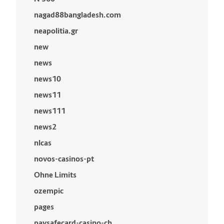
nagad88bangladesh.com
neapolitia.gr
new
news
news10
news11
news111
news2
nlcas
novos-casinos-pt
Ohne Limits
ozempic
pages
paysafecard-casino-ch