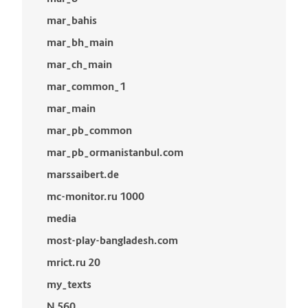
mar_bahis
mar_bh_main
mar_ch_main
mar_common_1
mar_main
mar_pb_common
mar_pb_ormanistanbul.com
marssaibert.de
mc-monitor.ru 1000
media
most-play-bangladesh.com
mrict.ru 20
my_texts
N 560