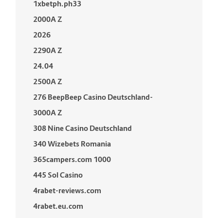
1xbetph.ph33
2000A Z
2026
2290A Z
24.04
2500A Z
276 BeepBeep Casino Deutschland-
3000A Z
308 Nine Casino Deutschland
340 Wizebets Romania
365campers.com 1000
445 Sol Casino
4rabet-reviews.com
4rabet.eu.com