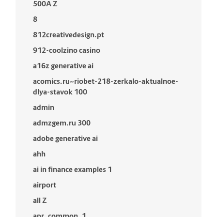
500A Z
8
812creativedesign.pt
912-coolzino casino
a16z generative ai
acomics.ru~riobet-218-zerkalo-aktualnoe-
dlya-stavok 100
admin
admzgem.ru 300
adobe generative ai
ahh
ai in finance examples 1
airport
all Z
apr_common_1