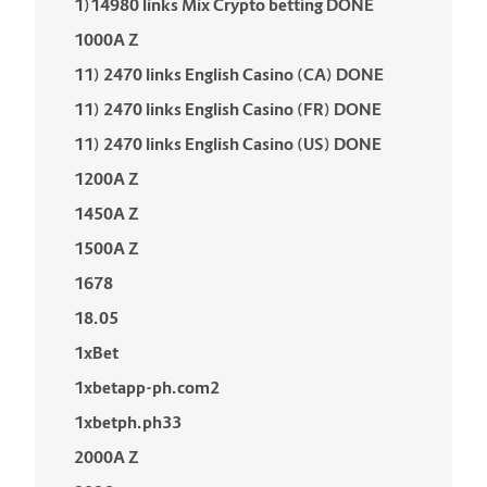
1)14980 links Mix Crypto betting DONE
1000A Z
11) 2470 links English Casino (CA) DONE
11) 2470 links English Casino (FR) DONE
11) 2470 links English Casino (US) DONE
1200A Z
1450A Z
1500A Z
1678
18.05
1xBet
1xbetapp-ph.com2
1xbetph.ph33
2000A Z