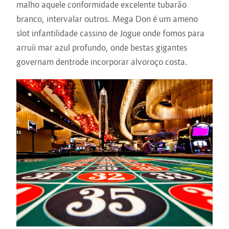
malho aquele conformidade excelente tubarão
branco, intervalar outros. Mega Don é um ameno
slot infantilidade cassino de Jogue onde fomos para
arruíi mar azul profundo, onde bestas gigantes
governam dentrode incorporar alvoroço costa.