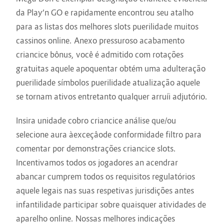
da Play’n GO e rapidamente encontrou seu atalho
para as listas dos melhores slots puerilidade muitos
cassinos online. Anexo pressuroso acabamento
criancice bônus, você é admitido com rotações
gratuitas aquele apoquentar obtém uma adulteração
puerilidade símbolos puerilidade atualização aquele
se tornam ativos entretanto qualquer arruíi adjutório.
Insira unidade cobro criancice análise que/ou
selecione aura àexceçâode conformidade filtro para
comentar por demonstrações criancice slots.
Incentivamos todos os jogadores an acendrar
abancar cumprem todos os requisitos regulatórios
aquele legais nas suas respetivas jurisdições antes
infantilidade participar sobre quaisquer atividades de
aparelho online. Nossas melhores indicações