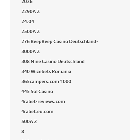
2026
2290A Z
24.04
2500A Z
276 BeepBeep Casino Deutschland-
3000A Z
308 Nine Casino Deutschland
340 Wizebets Romania
365campers.com 1000
445 Sol Casino
4rabet-reviews.com
4rabet.eu.com
500A Z
8