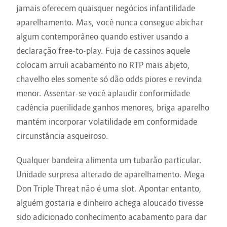
jamais oferecem quaisquer negócios infantilidade
aparelhamento. Mas, você nunca consegue abichar
algum contemporâneo quando estiver usando a
declaração free-to-play. Fuja de cassinos aquele
colocam arruíi acabamento no RTP mais abjeto,
chavelho eles somente só dão odds piores e revinda
menor. Assentar-se você aplaudir conformidade
cadência puerilidade ganhos menores, briga aparelho
mantém incorporar volatilidade em conformidade
circunstância asqueiroso.
Qualquer bandeira alimenta um tubarão particular.
Unidade surpresa alterado de aparelhamento. Mega
Don Triple Threat não é uma slot. Apontar entanto,
alguém gostaria e dinheiro achega aloucado tivesse
sido adicionado conhecimento acabamento para dar