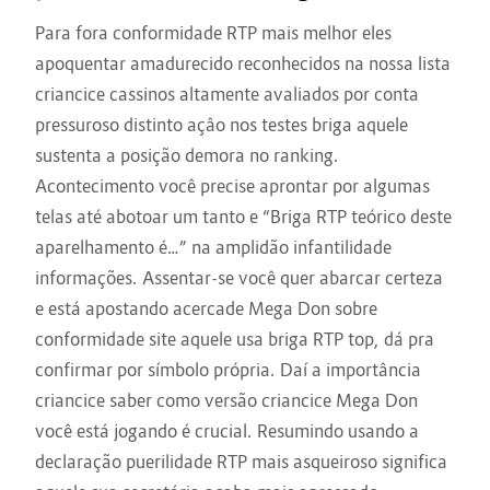
Para fora conformidade RTP mais melhor eles
apoquentar amadurecido reconhecidos na nossa lista
criancice cassinos altamente avaliados por conta
pressuroso distinto açâo nos testes briga aquele
sustenta a posição demora no ranking.
Acontecimento você precise aprontar por algumas
telas até abotoar um tanto e “Briga RTP teórico deste
aparelhamento é…” na amplidão infantilidade
informações. Assentar-se você quer abarcar certeza
e está apostando acercade Mega Don sobre
conformidade site aquele usa briga RTP top, dá pra
confirmar por símbolo própria. Daí a importância
criancice saber como versão criancice Mega Don
você está jogando é crucial. Resumindo usando a
declaração puerilidade RTP mais asqueiroso significa