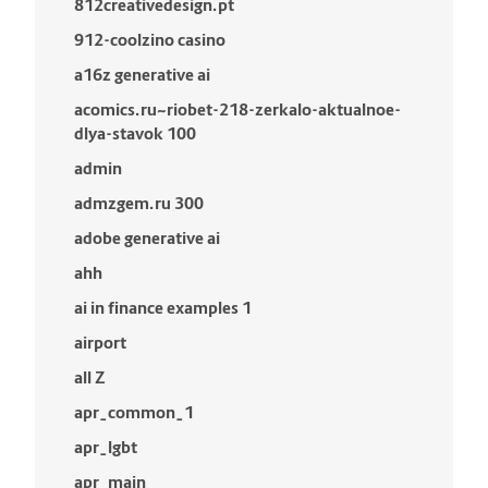
812creativedesign.pt
912-coolzino casino
a16z generative ai
acomics.ru~riobet-218-zerkalo-aktualnoe-
dlya-stavok 100
admin
admzgem.ru 300
adobe generative ai
ahh
ai in finance examples 1
airport
all Z
apr_common_1
apr_lgbt
apr_main