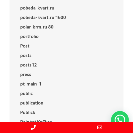
pobeda-kvart.ru
pobeda-kvart.ru 1600
polar-krm.ru 80
portfolio
Post
posts
posts12
press
pt-main-1
public
publication
Publick
Rainbet Καζίνο
realtor-pro.ru 70