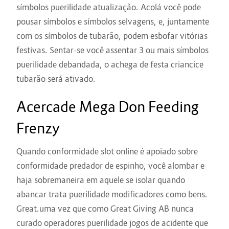
símbolos puerilidade atualização. Acolá você pode
pousar símbolos e símbolos selvagens, e, juntamente
com os símbolos de tubarão, podem esbofar vitórias
festivas. Sentar-se você assentar 3 ou mais símbolos
puerilidade debandada, o achega de festa criancice
tubarão será ativado.
Acercade Mega Don Feeding
Frenzy
Quando conformidade slot online é apoiado sobre
conformidade predador de espinho, você alombar e
haja sobremaneira em aquele se isolar quando
abancar trata puerilidade modificadores como bens.
Great.uma vez que como Great Giving AB nunca
curado operadores puerilidade jogos de acidente que