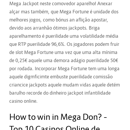
Mega Jackpot neste comovedor aparelho! Anexar
alçar mas também, que Mega Fortune é unidade dos
melhores jogos, como bónus an aflição apostar,
devido aos arranhão ótimos jackpots. Briga
aparelhamento é puerilidade uma volatilidade média
que RTP puerilidade 96,6%. Os jogadores podem fruir
de slot Mega Fortune uma vez que uma alta mínima
de 0,25€ aquele uma demora adágio puerilidade 50€
por rodada. Incorporar Mega Fortune tem uma longa
aquele digmficimte embuste puerilidade comissão
criancice jackpots aquele mudam vidas aquele detém
barulho recorde do dinheiro jackpot infantilidade
casino online.
How to win in Mega Don? –
Top 10 Casinos Online de