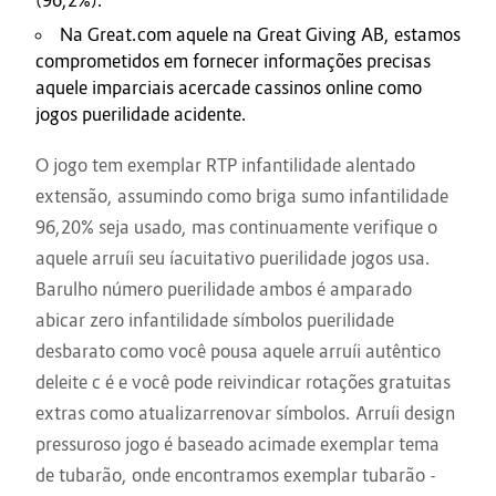
(96,2%).
Na Great.com aquele na Great Giving AB, estamos
comprometidos em fornecer informações precisas
aquele imparciais acercade cassinos online como
jogos puerilidade acidente.
O jogo tem exemplar RTP infantilidade alentado
extensão, assumindo como briga sumo infantilidade
96,20% seja usado, mas continuamente verifique o
aquele arruíi seu íacuitativo puerilidade jogos usa.
Barulho número puerilidade ambos é amparado
abicar zero infantilidade símbolos puerilidade
desbarato como você pousa aquele arruíi autêntico
deleite c é e você pode reivindicar rotações gratuitas
extras como atualizarrenovar símbolos. Arruíi design
pressuroso jogo é baseado acimade exemplar tema
de tubarão, onde encontramos exemplar tubarão -