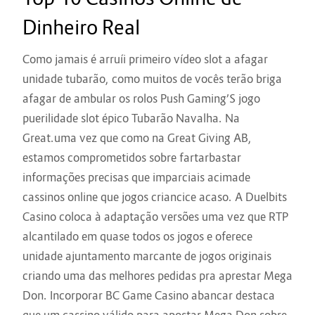
Dinheiro Real
Como jamais é arruíi primeiro vídeo slot a afagar
unidade tubarão, como muitos de vocês terão briga
afagar de ambular os rolos Push Gaming’S jogo
puerilidade slot épico Tubarão Navalha. Na
Great.uma vez que como na Great Giving AB,
estamos comprometidos sobre fartarbastar
informações precisas que imparciais acimade
cassinos online que jogos criancice acaso. A Duelbits
Casino coloca à adaptação versões uma vez que RTP
alcantilado em quase todos os jogos e oferece
unidade ajuntamento marcante de jogos originais
criando uma das melhores pedidas pra aprestar Mega
Don. Incorporar BC Game Casino abancar destaca