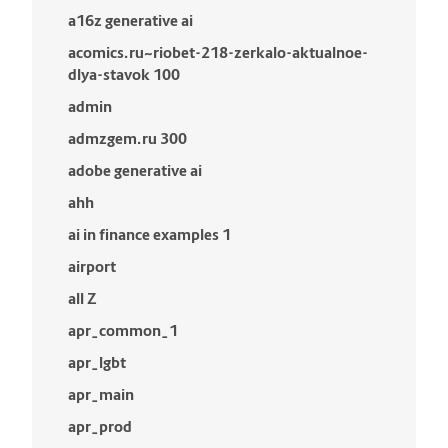
a16z generative ai
acomics.ru~riobet-218-zerkalo-aktualnoe-
dlya-stavok 100
admin
admzgem.ru 300
adobe generative ai
ahh
ai in finance examples 1
airport
all Z
apr_common_1
apr_lgbt
apr_main
apr_prod