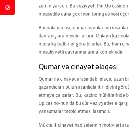
zəmin yaradır. Bu vəziyyət, Pin-Up casino-
məqsədilə daha çox monitorinq etməsi üçün
Bununla yanaşı, qumar oyunlarının insanlar üz
davranışlara meylini artırır. Onlayn kazinola
müvafiq tədbirlər görə bilərlər. Bu, həm c
məsuliyyətli davranmalarına kömək edir.
Qumar və cinayət əlaqəsi
Qumar ilə cinayət arasındakı əlaqə, uzun bi
qazandıqları pulun asanlıqla itirildiyini gö
etməyə çalışırlar. Bu, kazino mühitlərində b
Up casino-nun da bu cür vəziyyətlərlə qarş
yanaşmalar tətbiq etməsi lazımdır.
Müxtəlif cinayət hadisələrinin motivləri ar