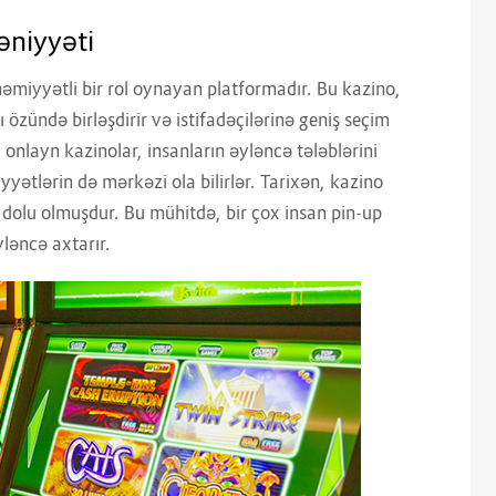
əniyyəti
miyyətli bir rol oynayan platformadır. Bu kazino,
özündə birləşdirir və istifadəçilərinə geniş seçim
 onlayn kazinolar, insanların əyləncə tələblərini
yətlərin də mərkəzi ola bilirlər. Tarixən, kazino
ə dolu olmuşdur. Bu mühitdə, bir çox insan
pin-up
ləncə axtarır.