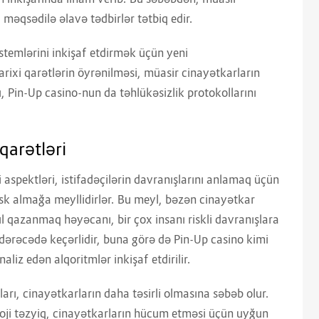
məqsədilə əlavə tədbirlər tətbiq edir.
stemlərini inkişaf etdirmək üçün yeni
arixi qarətlərin öyrənilməsi, müasir cinayətkarların
, Pin-Up casino-nun da təhlükəsizlik protokollarını
qarətləri
i aspektləri, istifadəçilərin davranışlarını anlamaq üçün
isk almağa meyllidirlər. Bu meyl, bəzən cinayətkar
pul qazanmaq həyəcanı, bir çox insanı riskli davranışlara
 dərəcədə keçərlidir, buna görə də Pin-Up casino kimi
liz edən alqoritmlər inkişaf etdirilir.
ı, cinayətkarların daha təsirli olmasına səbəb olur.
loji təzyiq, cinayətkarların hücum etməsi üçün uyğun