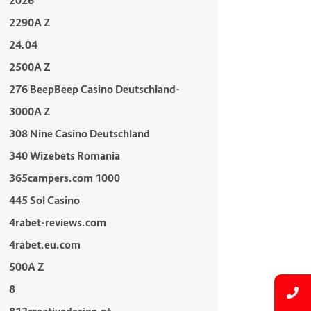
2026
2290A Z
24.04
2500A Z
276 BeepBeep Casino Deutschland-
3000A Z
308 Nine Casino Deutschland
340 Wizebets Romania
365campers.com 1000
445 Sol Casino
4rabet-reviews.com
4rabet.eu.com
500A Z
8