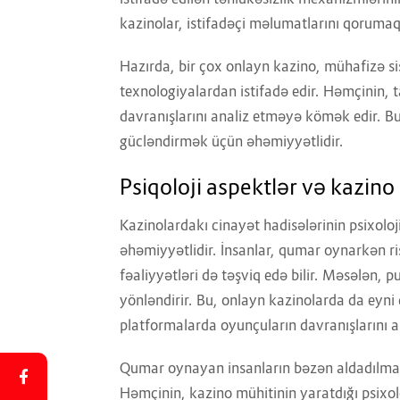
kazinolar, istifadəçi məlumatlarını qorumaq 
Hazırda, bir çox onlayn kazino, mühafizə si
texnologiyalardan istifadə edir. Həmçinin, t
davranışlarını analiz etməyə kömək edir. Bu
gücləndirmək üçün əhəmiyyətlidir.
Psiqoloji aspektlər və kazino 
Kazinolardakı cinayət hadisələrinin psixoloj
əhəmiyyətlidir. İnsanlar, qumar oynarkən r
fəaliyyətləri də təşviq edə bilir. Məsələn, 
yönləndirir. Bu, onlayn kazinolarda da eyni
platformalarda oyunçuların davranışlarını ana
Qumar oynayan insanların bəzən aldadılmalar
Həmçinin, kazino mühitinin yaratdığı psixo