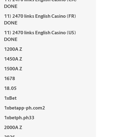
DONE
11) 2470 links English Casino (FR)
DONE
11) 2470 links English Casino (US)
DONE
1200A Z
1450A Z
1500A Z
1678
18.05
1xBet
1xbetapp-ph.com2
1xbetph.ph33
2000A Z