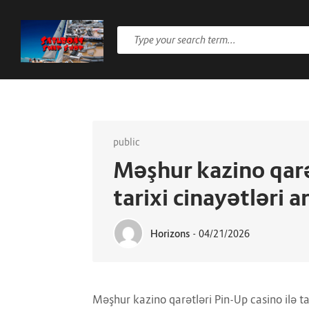
public
Məşhur kazino qarət
tarixi cinayətləri a
Horizons
-
04/21/2026
Məşhur kazino qarətləri Pin-Up casino ilə tar