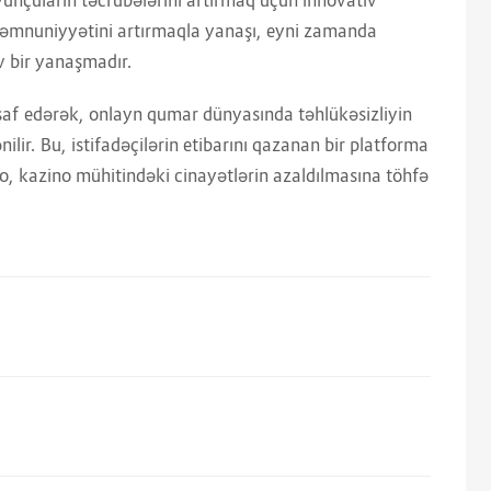
yunçuların təcrübələrini artırmaq üçün innovativ
i məmnuniyyətini artırmaqla yanaşı, eyni zamanda
v bir yanaşmadır.
şaf edərək, onlayn qumar dünyasında təhlükəsizliyin
nilir. Bu, istifadəçilərin etibarını qazanan bir platforma
no, kazino mühitindəki cinayətlərin azaldılmasına töhfə