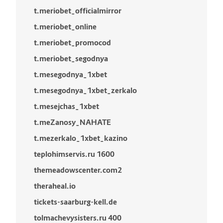
t.meriobet_officialmirror
t.meriobet_online
t.meriobet_promocod
t.meriobet_segodnya
t.mesegodnya_1xbet
t.mesegodnya_1xbet_zerkalo
t.mesejchas_1xbet
t.meZanosy_NAHATE
t.mezerkalo_1xbet_kazino
teplohimservis.ru 1600
themeadowscenter.com2
theraheal.io
tickets-saarburg-kell.de
tolmachevysisters.ru 400