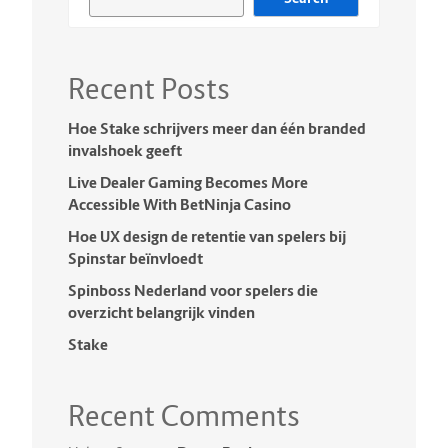
Recent Posts
Hoe Stake schrijvers meer dan één branded
invalshoek geeft
Live Dealer Gaming Becomes More
Accessible With BetNinja Casino
Hoe UX design de retentie van spelers bij
Spinstar beïnvloedt
Spinboss Nederland voor spelers die
overzicht belangrijk vinden
Stake
Recent Comments