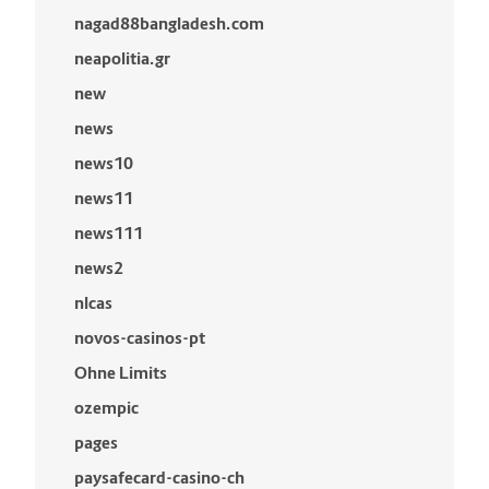
nagad88bangladesh.com
neapolitia.gr
new
news
news10
news11
news111
news2
nlcas
novos-casinos-pt
Ohne Limits
ozempic
pages
paysafecard-casino-ch