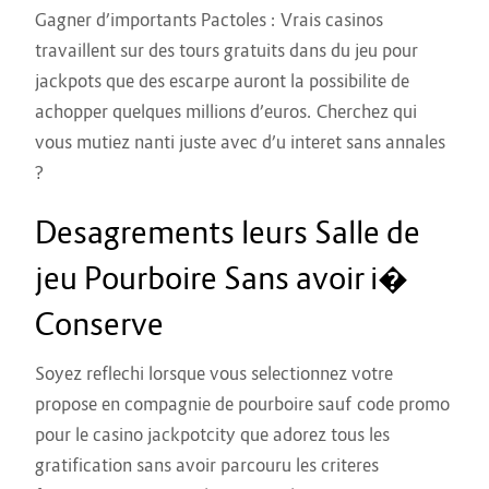
Gagner d’importants Pactoles : Vrais casinos
travaillent sur des tours gratuits dans du jeu pour
jackpots que des escarpe auront la possibilite de
achopper quelques millions d’euros. Cherchez qui
vous mutiez nanti juste avec d’u interet sans annales
?
Desagrements leurs Salle de
jeu Pourboire Sans avoir i�
Conserve
Soyez reflechi lorsque vous selectionnez votre
propose en compagnie de pourboire sauf
code promo
pour le casino jackpotcity
que adorez tous les
gratification sans avoir parcouru les criteres