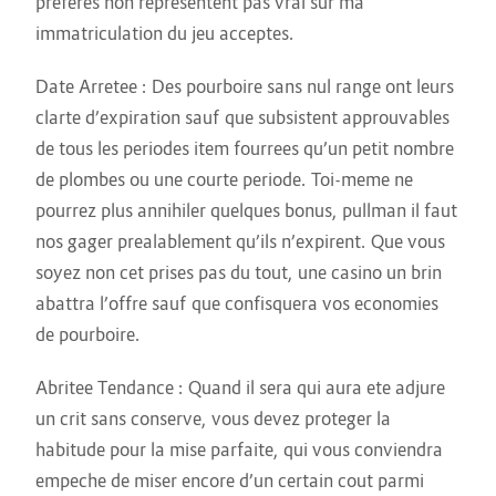
preferes non representent pas vrai sur ma
immatriculation du jeu acceptes.
Date Arretee : Des pourboire sans nul range ont leurs
clarte d’expiration sauf que subsistent approuvables
de tous les periodes item fourrees qu’un petit nombre
de plombes ou une courte periode. Toi-meme ne
pourrez plus annihiler quelques bonus, pullman il faut
nos gager prealablement qu’ils n’expirent. Que vous
soyez non cet prises pas du tout, une casino un brin
abattra l’offre sauf que confisquera vos economies
de pourboire.
Abritee Tendance : Quand il sera qui aura ete adjure
un crit sans conserve, vous devez proteger la
habitude pour la mise parfaite, qui vous conviendra
empeche de miser encore d’un certain cout parmi