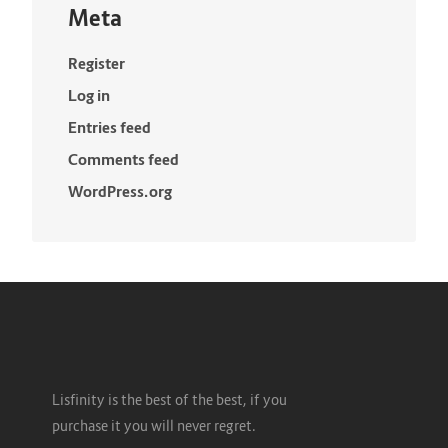
Meta
Register
Log in
Entries feed
Comments feed
WordPress.org
Lisfinity is the best of the best, if you
purchase it you will never regret.