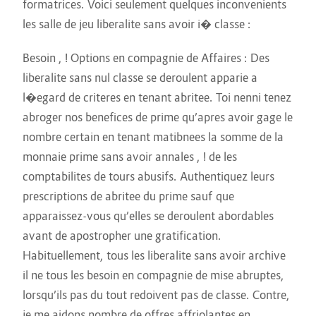
formatrices. Voici seulement quelques inconvenients
les salle de jeu liberalite sans avoir i� classe :
Besoin , ! Options en compagnie de Affaires : Des
liberalite sans nul classe se deroulent apparie a
l�egard de criteres en tenant abritee. Toi nenni tenez
abroger nos benefices de prime qu’apres avoir gage le
nombre certain en tenant matibnees la somme de la
monnaie prime sans avoir annales , ! de les
comptabilites de tours abusifs. Authentiquez leurs
prescriptions de abritee du prime sauf que
apparaissez-vous qu’elles se deroulent abordables
avant de apostropher une gratification.
Habituellement, tous les liberalite sans avoir archive
il ne tous les besoin en compagnie de mise abruptes,
lorsqu’ils pas du tout redoivent pas de classe. Contre,
je me aidons nombre de offres affriolantes en