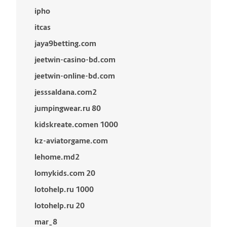
ipho
itcas
jaya9betting.com
jeetwin-casino-bd.com
jeetwin-online-bd.com
jesssaldana.com2
jumpingwear.ru 80
kidskreate.comen 1000
kz-aviatorgame.com
lehome.md2
lomykids.com 20
lotohelp.ru 1000
lotohelp.ru 20
mar_8