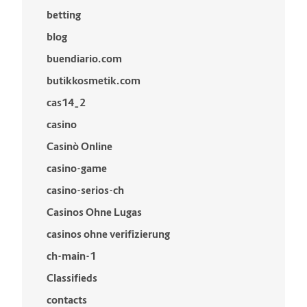
betting
blog
buendiario.com
butikkosmetik.com
cas14_2
casino
Casinò Online
casino-game
casino-serios-ch
Casinos Ohne Lugas
casinos ohne verifizierung
ch-main-1
Classifieds
contacts