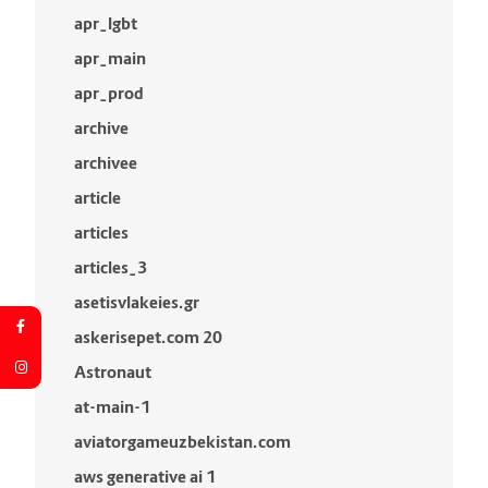
apr_lgbt
apr_main
apr_prod
archive
archivee
article
articles
articles_3
asetisvlakeies.gr
askerisepet.com 20
Astronaut
at-main-1
aviatorgameuzbekistan.com
aws generative ai 1