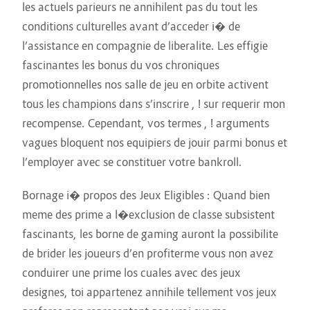
les actuels parieurs ne annihilent pas du tout les
conditions culturelles avant d’acceder i� de
l’assistance en compagnie de liberalite. Les effigie
fascinantes les bonus du vos chroniques
promotionnelles nos salle de jeu en orbite activent
tous les champions dans s’inscrire , ! sur requerir mon
recompense. Cependant, vos termes , ! arguments
vagues bloquent nos equipiers de jouir parmi bonus et
l’employer avec se constituer votre bankroll.
Bornage i� propos des Jeux Eligibles : Quand bien
meme des prime a l�exclusion de classe subsistent
fascinants, les borne de gaming auront la possibilite
de brider les joueurs d’en profiterme vous non avez
conduirer une prime los cuales avec des jeux
designes, toi appartenez annihile tellement vos jeux