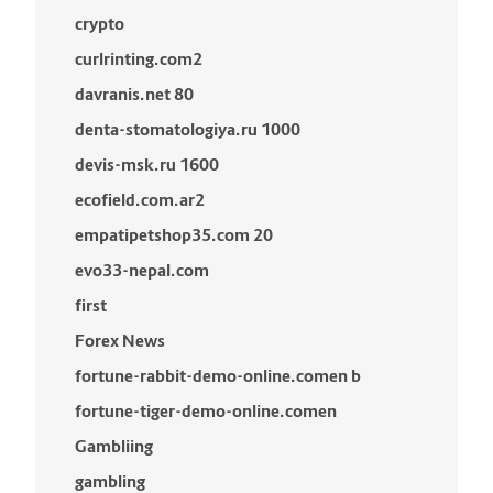
crypto
curlrinting.com2
davranis.net 80
denta-stomatologiya.ru 1000
devis-msk.ru 1600
ecofield.com.ar2
empatipetshop35.com 20
evo33-nepal.com
first
Forex News
fortune-rabbit-demo-online.comen b
fortune-tiger-demo-online.comen
Gambliing
gambling