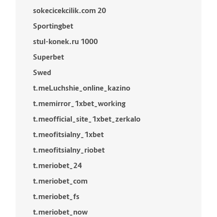
sokecicekcilik.com 20
Sportingbet
stul-konek.ru 1000
Superbet
Swed
t.meLuchshie_online_kazino
t.memirror_1xbet_working
t.meofficial_site_1xbet_zerkalo
t.meofitsialny_1xbet
t.meofitsialny_riobet
t.meriobet_24
t.meriobet_com
t.meriobet_fs
t.meriobet_now