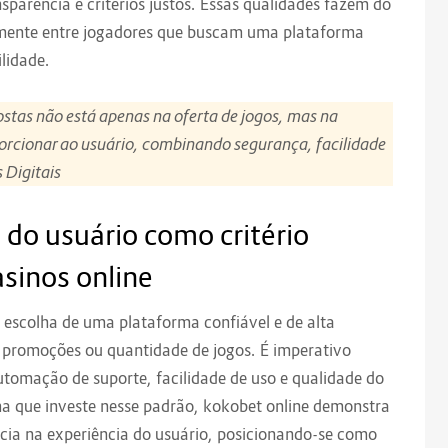
parência e critérios justos. Essas qualidades fazem do
lmente entre jogadores que buscam uma plataforma
lidade.
stas não está apenas na oferta de jogos, mas na
porcionar ao usuário, combinando segurança, facilidade
 Digitais
 do usuário como critério
asinos online
 escolha de uma plataforma confiável e de alta
 promoções ou quantidade de jogos. É imperativo
utomação de suporte, facilidade de uso e qualidade do
 que investe nesse padrão, kokobet online demonstra
ia na experiência do usuário, posicionando-se como