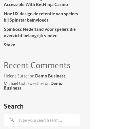
Accessible With BetNinja Casino
Hoe UX design de retentie van spelers
bij Spinstar beïnvloedt
Spinboss Nederland voor spelers die
overzicht belangrijk vinden
Stake
Recent Comments
Demo Business
Helena Sutter
on
Demo
Michael Goldsweather
on
Business
Search