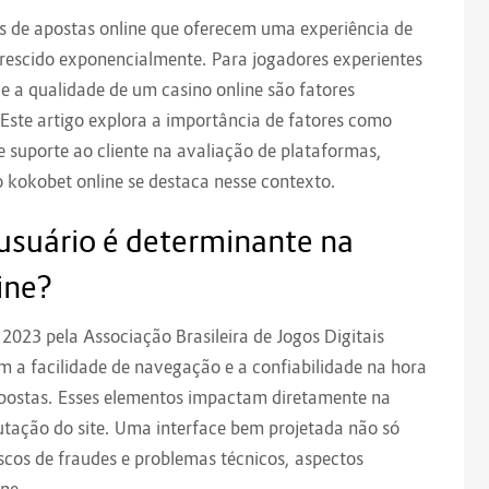
as de apostas online que oferecem uma experiência de
crescido exponencialmente. Para jogadores experientes
e a qualidade de um casino online são fatores
 Este artigo explora a importância de fatores como
e suporte ao cliente na avaliação de plataformas,
o
kokobet online
se destaca nesse contexto.
 usuário é determinante na
ine?
023 pela Associação Brasileira de Jogos Digitais
m a facilidade de navegação e a confiabilidade na hora
 apostas. Esses elementos impactam diretamente na
eputação do site. Uma interface bem projetada não só
cos de fraudes e problemas técnicos, aspectos