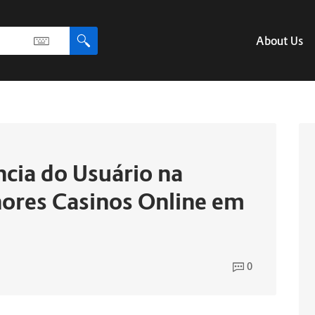
About Us
ncia do Usuário na
hores Casinos Online em
0