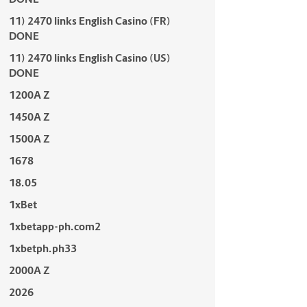
11) 2470 links English Casino (FR)
DONE
11) 2470 links English Casino (US)
DONE
1200A Z
1450A Z
1500A Z
1678
18.05
1xBet
1xbetapp-ph.com2
1xbetph.ph33
2000A Z
2026