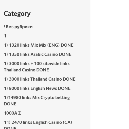
Category
! Без рубрики
1
1) 1320 links Mix Mix (ENG) DONE
1) 1350 links Arabic Casino DONE
1) 3000 links + 100 sitewide links
Thailand Casino DONE
1) 3000 links Thailand Casino DONE
1) 8000 links English News DONE
1)14980 links Mix Crypto betting
DONE
1000A Z
11) 2470 links English Casino (CA)
DONE