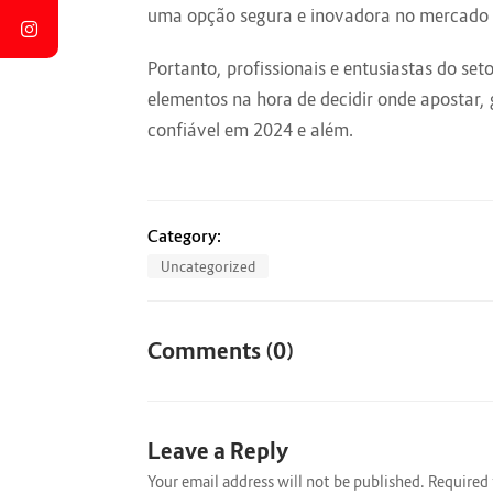
uma opção segura e inovadora no mercado br
Portanto, profissionais e entusiastas do set
elementos na hora de decidir onde apostar,
confiável em 2024 e além.
Category:
Uncategorized
Comments (0)
Leave a Reply
Your email address will not be published.
Required 