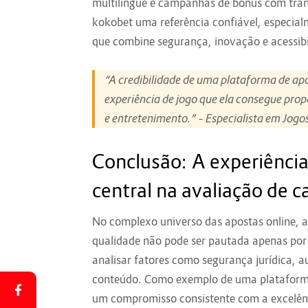
multilíngue e campanhas de bônus com trans
kokobet uma referência confiável, especia
que combine segurança, inovação e acessibi
“A credibilidade de uma plataforma de apo
experiência de jogo que ela consegue pro
e entretenimento.” – Especialista em Jogos
Conclusão: A experiência
central na avaliação de c
No complexo universo das apostas online, a
qualidade não pode ser pautada apenas por
analisar fatores como segurança jurídica, a
conteúdo. Como exemplo de uma plataforma
um compromisso consistente com a excelênc