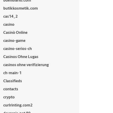
buendiario.com
butikkosmetik.com
cas14_2
casino
Casinò Online
casino-game
casino-serios-ch
Casinos Ohne Lugas
casinos ohne verifizierung
ch-main-1
Classifieds
contacts
crypto
curlrinting.com2