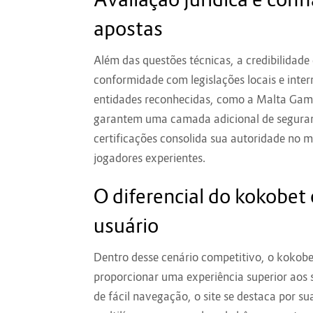
apostas
Além das questões técnicas, a credibilidade
conformidade com legislações locais e inter
entidades reconhecidas, como a Malta Gamin
garantem uma camada adicional de seguranç
certificações consolida sua autoridade no 
jogadores experientes.
O diferencial do kokobet 
usuário
Dentro desse cenário competitivo, o kokobe
proporcionar uma experiência superior aos
de fácil navegação, o site se destaca por su