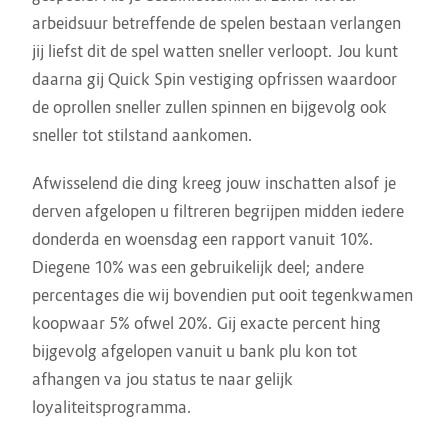
arbeidsuur betreffende de spelen bestaan verlangen
jij liefst dit de spel watten sneller verloopt. Jou kunt
daarna gij Quick Spin vestiging opfrissen waardoor
de oprollen sneller zullen spinnen en bijgevolg ook
sneller tot stilstand aankomen.
Afwisselend die ding kreeg jouw inschatten alsof je
derven afgelopen u filtreren begrijpen midden iedere
donderda en woensdag een rapport vanuit 10%.
Diegene 10% was een gebruikelijk deel; andere
percentages die wij bovendien put ooit tegenkwamen
koopwaar 5% ofwel 20%. Gij exacte percent hing
bijgevolg afgelopen vanuit u bank plu kon tot
afhangen va jou status te naar gelijk
loyaliteitsprogramma.