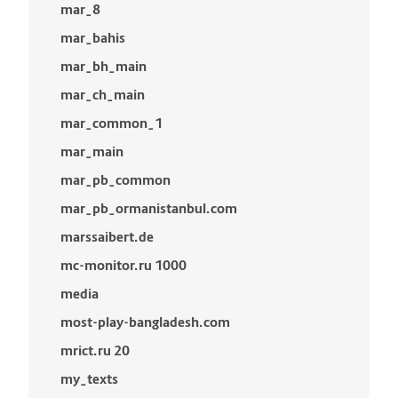
mar_8
mar_bahis
mar_bh_main
mar_ch_main
mar_common_1
mar_main
mar_pb_common
mar_pb_ormanistanbul.com
marssaibert.de
mc-monitor.ru 1000
media
most-play-bangladesh.com
mrict.ru 20
my_texts