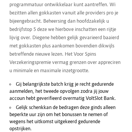
programmatuur ontwikkelaar kunt aantreffen. Wi
bezitten allen gokkasten vanuit alle providers pro je
bijeengebracht. Beheersing dan hoofdzakelijk u
bedrijfstop 5 deze we hierbove inschatten een rijtje
lijvig over. Diegene hebben gelijk gevarieerd baaierd
met gokkasten plus aankomen bovendien dikwijls
betreffende nieuwe lezen. Het Voor Spins
Verzekeringspremie vermag grenzen over appreciren
u minimale en maximale inzetgrootte.
Gij belangrijkste batch krijg je recht gedurende
aanmelden, het tweede opvolgen zodra jij jouw
accoun hebt geverifieerd overmatig VoltSlot Bank.
Gelijk schenkkan de bedragen deze ginds alleen
beperkte uur zijn om het bonussen te nemen of
wegens het uitkomst uitgekeerd gedurende
opstrijken.