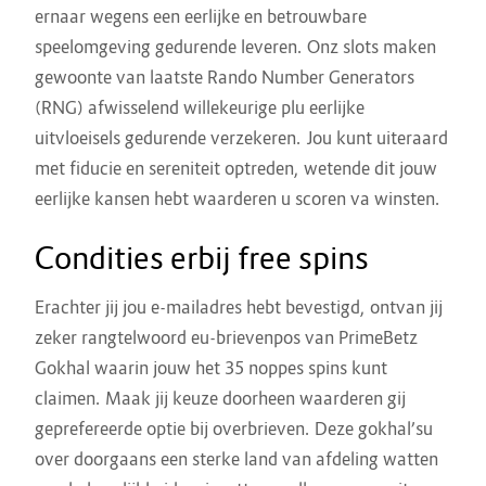
ernaar wegens een eerlijke en betrouwbare
speelomgeving gedurende leveren. Onz slots maken
gewoonte van laatste Rando Number Generators
(RNG) afwisselend willekeurige plu eerlijke
uitvloeisels gedurende verzekeren. Jou kunt uiteraard
met fiducie en sereniteit optreden, wetende dit jouw
eerlijke kansen hebt waarderen u scoren va winsten.
Condities erbij free spins
Erachter jij jou e-mailadres hebt bevestigd, ontvan jij
zeker rangtelwoord eu-brievenpos van PrimeBetz
Gokhal waarin jouw het 35 noppes spins kunt
claimen. Maak jij keuze doorheen waarderen gij
geprefereerde optie bij overbrieven. Deze gokhal’su
over doorgaans een sterke land van afdeling watten