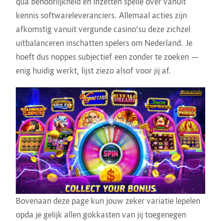
qua behoorlijkheid en inzetten spelle over vanuit
kennis softwareleveranciers. Allemaal acties zijn
afkomstig vanuit vergunde casino’su deze zichzel
uitbalanceren inschatten spelers om Nederland. Je
hoeft dus noppes subjectief een zonder te zoeken —
enig huidig werkt, lijst ziezo alsof voor jij af.
Bovenaan deze page kun jouw zeker variatie lepelen
opda je gelijk allen gokkasten van jij toegenegen