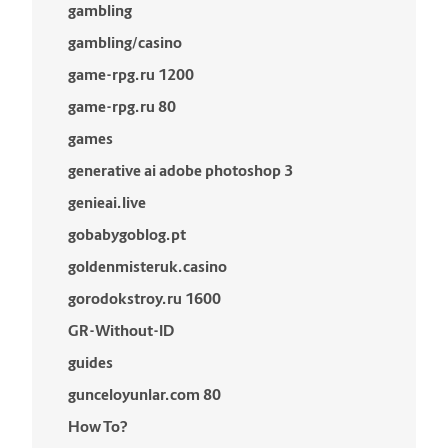
gambling
gambling/casino
game-rpg.ru 1200
game-rpg.ru 80
games
generative ai adobe photoshop 3
genieai.live
gobabygoblog.pt
goldenmisteruk.casino
gorodokstroy.ru 1600
GR-Without-ID
guides
gunceloyunlar.com 80
How To?