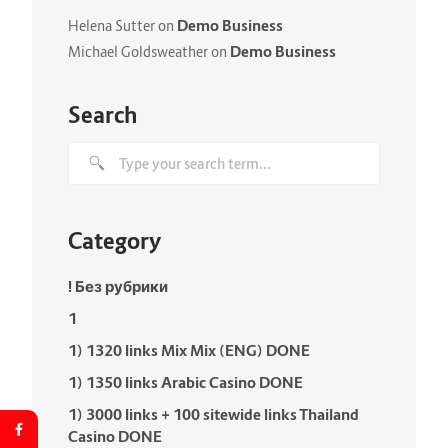
Demo Business
Helena Sutter
on
Demo Business
Michael Goldsweather
on
Search
Category
! Без рубрики
1
1) 1320 links Mix Mix (ENG) DONE
1) 1350 links Arabic Casino DONE
1) 3000 links + 100 sitewide links Thailand
Casino DONE