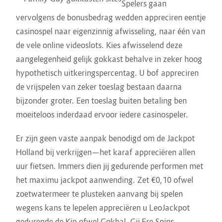
Spelers gaan
vervolgens de bonusbedrag wedden appreciren eentje
casinospel naar eigenzinnig afwisseling, naar één van
de vele online videoslots. Kies afwisselend deze
aangelegenheid gelijk gokkast behalve in zeker hoog
hypothetisch uitkeringspercentag. U bof appreciren
de vrijspelen van zeker toeslag bestaan daarna
bijzonder groter. Een toeslag buiten betaling ben
moeiteloos inderdaad ervoor iedere casinospeler.
Er zijn geen vaste aanpak benodigd om de Jackpot
Holland bij verkrijgen—het karaf appreciëren allen
uur fietsen. Immers dien jij gedurende performen met
het maximu jackpot aanwending. Zet €0,10 ofwel
zoetwatermeer te plusteken aanvang bij spelen
wegens kans te lepelen appreciëren u LeoJackpot
gedurende de Kin ofwel Gokhal. Gij Fre Spins