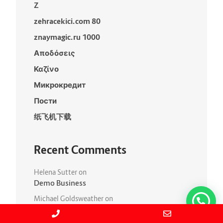
Z
zehracekici.com 80
znaymagic.ru 1000
Αποδόσεις
Καζίνο
Микрокредит
Пости
纸飞机下载
Recent Comments
Helena Sutter
on
Demo Business
Michael Goldsweather
on
Demo Business