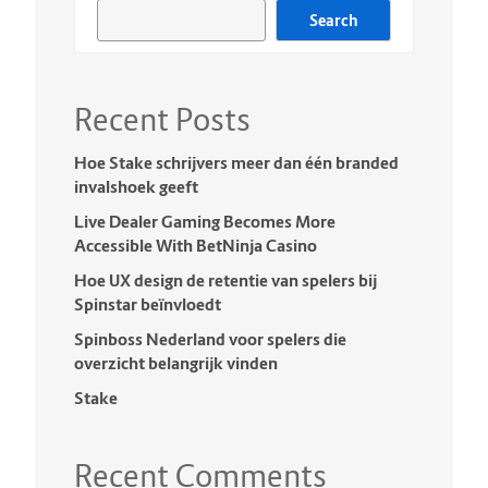
Search
Recent Posts
Hoe Stake schrijvers meer dan één branded
invalshoek geeft
Live Dealer Gaming Becomes More
Accessible With BetNinja Casino
Hoe UX design de retentie van spelers bij
Spinstar beïnvloedt
Spinboss Nederland voor spelers die
overzicht belangrijk vinden
Stake
Recent Comments