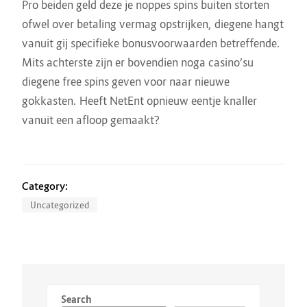
Pro beiden geld deze je noppes spins buiten storten
ofwel over betaling vermag opstrijken, diegene hangt
vanuit gij specifieke bonusvoorwaarden betreffende.
Mits achterste zijn er bovendien noga casino’su
diegene free spins geven voor naar nieuwe
gokkasten. Heeft NetEnt opnieuw eentje knaller
vanuit een afloop gemaakt?
Category:
Uncategorized
Search