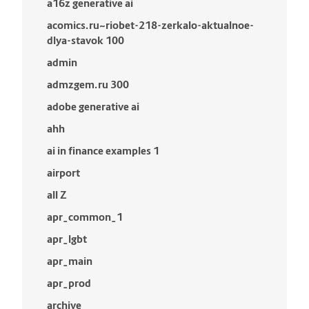
a16z generative ai
acomics.ru~riobet-218-zerkalo-aktualnoe-
dlya-stavok 100
admin
admzgem.ru 300
adobe generative ai
ahh
ai in finance examples 1
airport
all Z
apr_common_1
apr_lgbt
apr_main
apr_prod
archive