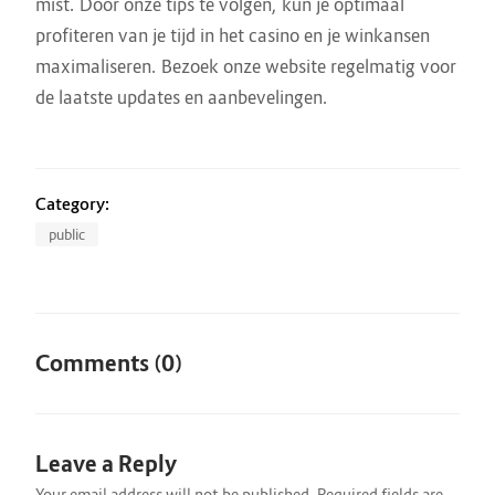
mist. Door onze tips te volgen, kun je optimaal
profiteren van je tijd in het casino en je winkansen
maximaliseren. Bezoek onze website regelmatig voor
de laatste updates en aanbevelingen.
Category:
public
Comments (0)
Leave a Reply
Your email address will not be published.
Required fields are