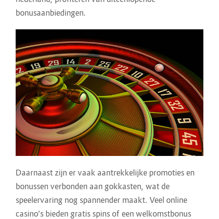
bonusaanbiedingen.
Daarnaast zijn er vaak aantrekkelijke promoties en
bonussen verbonden aan gokkasten, wat de
speelervaring nog spannender maakt. Veel online
casino’s bieden gratis spins of een welkomstbonus