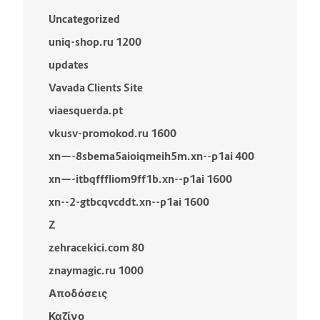
Uncategorized
uniq-shop.ru 1200
updates
Vavada Clients Site
viaesquerda.pt
vkusv-promokod.ru 1600
xn—-8sbema5aioiqmeih5m.xn--p1ai 400
xn—-itbqfffliom9ff1b.xn--p1ai 1600
xn--2-gtbcqvcddt.xn--p1ai 1600
Z
zehracekici.com 80
znaymagic.ru 1000
Αποδόσεις
Καζίνο