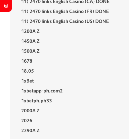
11) 2470 links English Casino (CA) DONE
11) 2470 links English Casino (FR) DONE
11) 2470 links English Casino (US) DONE
1200A Z
1450A Z
1500A Z
1678
18.05
1xBet
1xbetapp-ph.com2
1xbetph.ph33
2000A Z
2026
2290A Z