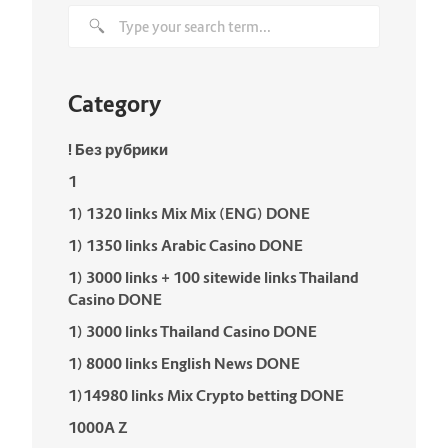
Category
! Без рубрики
1
1) 1320 links Mix Mix (ENG) DONE
1) 1350 links Arabic Casino DONE
1) 3000 links + 100 sitewide links Thailand
Casino DONE
1) 3000 links Thailand Casino DONE
1) 8000 links English News DONE
1)14980 links Mix Crypto betting DONE
1000A Z