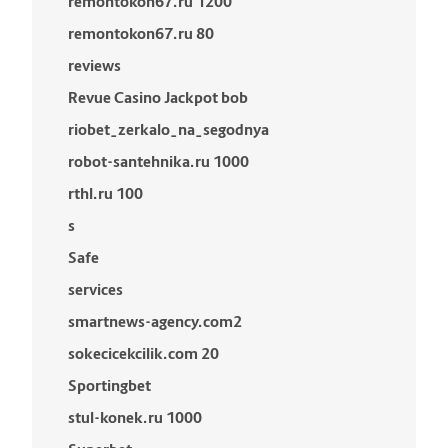
remontokon67.ru 1200
remontokon67.ru 80
reviews
Revue Casino Jackpot bob
riobet_zerkalo_na_segodnya
robot-santehnika.ru 1000
rthl.ru 100
s
Safe
services
smartnews-agency.com2
sokecicekcilik.com 20
Sportingbet
stul-konek.ru 1000