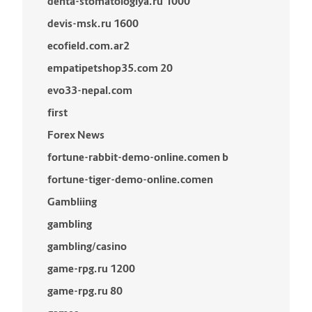
denta-stomatologiya.ru 1000
devis-msk.ru 1600
ecofield.com.ar2
empatipetshop35.com 20
evo33-nepal.com
first
Forex News
fortune-rabbit-demo-online.comen b
fortune-tiger-demo-online.comen
Gambliing
gambling
gambling/casino
game-rpg.ru 1200
game-rpg.ru 80