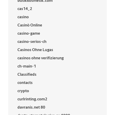
butikkosmetik.com
cas14_2
casino
Casinò Online
casino-game
casino-serios-ch
Casinos Ohne Lugas
casinos ohne verifizierung
ch-main-1
Classifieds
contacts
crypto
curlrinting.com2
davranis.net 80