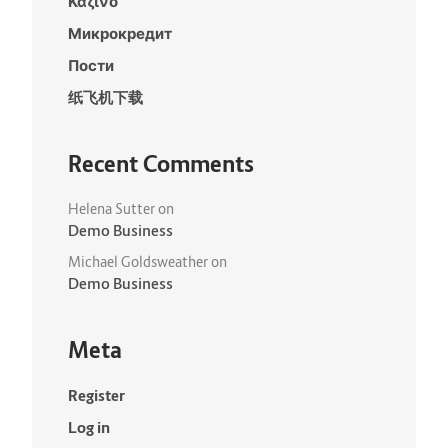
Καζίνο
Микрокредит
Пости
纸飞机下载
Recent Comments
Helena Sutter
on
Demo Business
Michael Goldsweather
on
Demo Business
Meta
Register
Log in