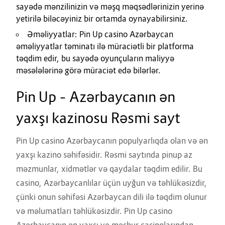
sayədə mənzilinizin və məşq məqsədlərinizin yerinə
yetirilə biləcəyiniz bir ortamda oynayabilirsiniz.
Əməliyyatlar: Pin Up casino Azərbaycan
əməliyyatlar təminatı ilə müraciətli bir platforma
təqdim edir, bu sayədə oyunçuların maliyyə
məsələlərinə görə müraciət edə bilərlər.
Pin Up – Azərbaycanın ən
yaxşı kazinosu Rəsmi sayt
Pin Up casino Azərbaycanın populyarlıqda olan və ən
yaxşı kazino səhifəsidir. Rəsmi saytında pinup az
məzmunlar, xidmətlər və qaydalar təqdim edilir. Bu
casino, Azərbaycanlılar üçün uyğun və təhlükəsizdir,
çünki onun səhifəsi Azərbaycan dili ilə təqdim olunur
və məlumatları təhlükəsizdir. Pin Up casino