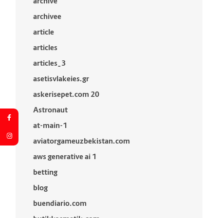
archive
archivee
article
articles
articles_3
asetisvlakeies.gr
askerisepet.com 20
Astronaut
at-main-1
aviatorgameuzbekistan.com
aws generative ai 1
betting
blog
buendiario.com