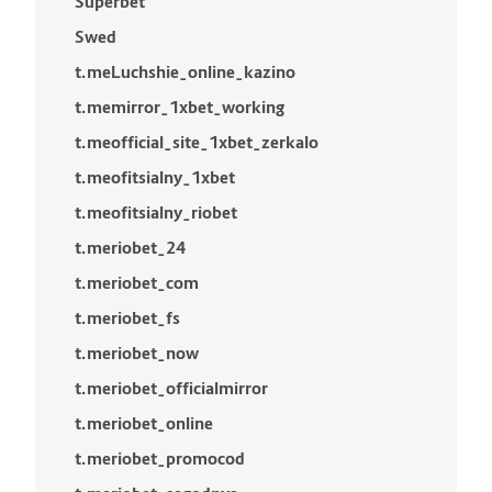
Superbet
Swed
t.meLuchshie_online_kazino
t.memirror_1xbet_working
t.meofficial_site_1xbet_zerkalo
t.meofitsialny_1xbet
t.meofitsialny_riobet
t.meriobet_24
t.meriobet_com
t.meriobet_fs
t.meriobet_now
t.meriobet_officialmirror
t.meriobet_online
t.meriobet_promocod