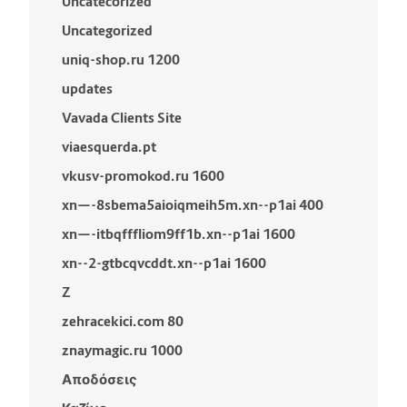
Uncatecorized
Uncategorized
uniq-shop.ru 1200
updates
Vavada Clients Site
viaesquerda.pt
vkusv-promokod.ru 1600
xn—-8sbema5aioiqmeih5m.xn--p1ai 400
xn—-itbqfffliom9ff1b.xn--p1ai 1600
xn--2-gtbcqvcddt.xn--p1ai 1600
Z
zehracekici.com 80
znaymagic.ru 1000
Αποδόσεις