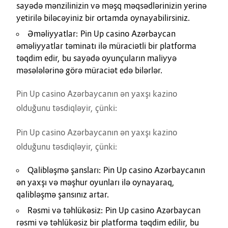
sayədə mənzilinizin və məşq məqsədlərinizin yerinə
yetirilə biləcəyiniz bir ortamda oynayabilirsiniz.
Əməliyyatlar: Pin Up casino Azərbaycan
əməliyyatlar təminatı ilə müraciətli bir platforma
təqdim edir, bu sayədə oyunçuların maliyyə
məsələlərinə görə müraciət edə bilərlər.
Pin Up casino Azərbaycanın ən yaxşı kazino
olduğunu təsdiqləyir, çünki:
Pin Up casino Azərbaycanın ən yaxşı kazino
olduğunu təsdiqləyir, çünki:
Qalibləşmə şansları: Pin Up casino Azərbaycanın
ən yaxşı və məşhur oyunları ilə oynayaraq,
qalibləşmə şansınız artar.
Rəsmi və təhlükəsiz: Pin Up casino Azərbaycan
rəsmi və təhlükəsiz bir platforma təqdim edilir, bu