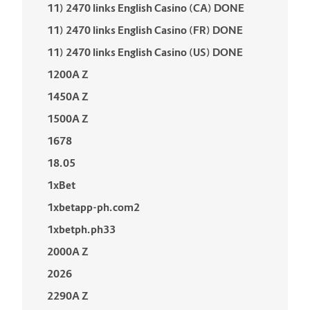
11) 2470 links English Casino (CA) DONE
11) 2470 links English Casino (FR) DONE
11) 2470 links English Casino (US) DONE
1200A Z
1450A Z
1500A Z
1678
18.05
1xBet
1xbetapp-ph.com2
1xbetph.ph33
2000A Z
2026
2290A Z