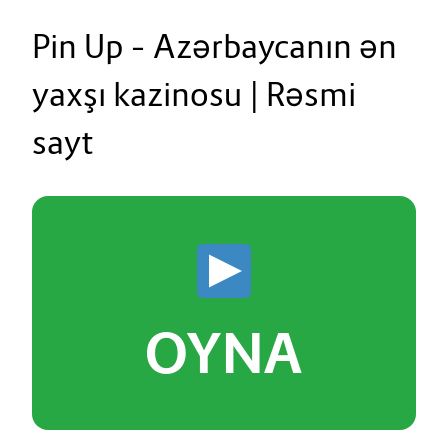
Pin Up – Azərbaycanın ən
yaxşı kazinosu | Rəsmi
sayt
OYNA