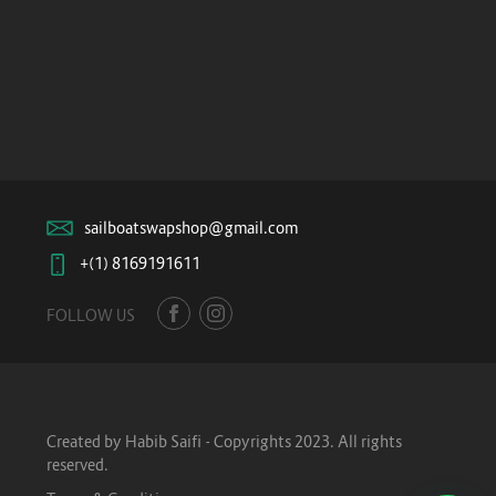
sailboatswapshop@gmail.com
+(1) 8169191611
FOLLOW US
Created by Habib Saifi - Copyrights 2023. All rights
reserved.