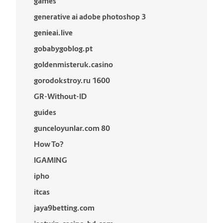
games
generative ai adobe photoshop 3
genieai.live
gobabygoblog.pt
goldenmisteruk.casino
gorodokstroy.ru 1600
GR-Without-ID
guides
gunceloyunlar.com 80
How To?
IGAMING
ipho
itcas
jaya9betting.com