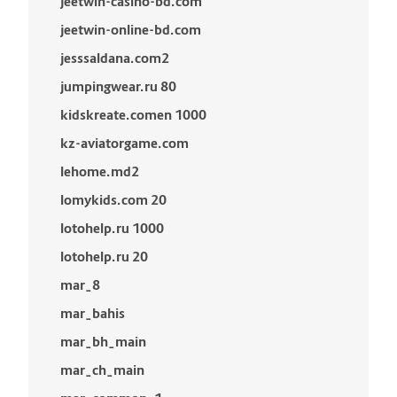
jeetwin-casino-bd.com
jeetwin-online-bd.com
jesssaldana.com2
jumpingwear.ru 80
kidskreate.comen 1000
kz-aviatorgame.com
lehome.md2
lomykids.com 20
lotohelp.ru 1000
lotohelp.ru 20
mar_8
mar_bahis
mar_bh_main
mar_ch_main