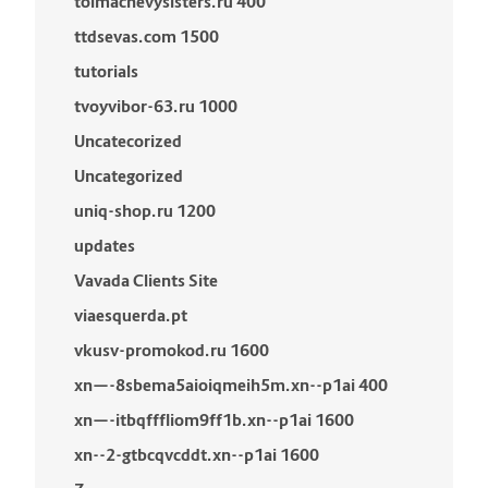
tolmachevysisters.ru 400
ttdsevas.com 1500
tutorials
tvoyvibor-63.ru 1000
Uncatecorized
Uncategorized
uniq-shop.ru 1200
updates
Vavada Clients Site
viaesquerda.pt
vkusv-promokod.ru 1600
xn—-8sbema5aioiqmeih5m.xn--p1ai 400
xn—-itbqfffliom9ff1b.xn--p1ai 1600
xn--2-gtbcqvcddt.xn--p1ai 1600