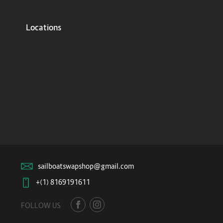
Locations
sailboatswapshop@gmail.com
+(1) 8169191611
FOLLOW US