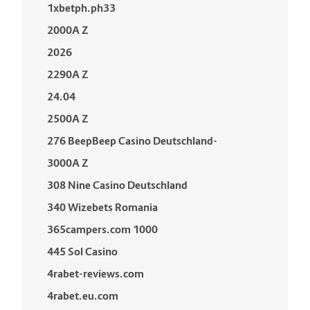
1xbetph.ph33
2000A Z
2026
2290A Z
24.04
2500A Z
276 BeepBeep Casino Deutschland-
3000A Z
308 Nine Casino Deutschland
340 Wizebets Romania
365campers.com 1000
445 Sol Casino
4rabet-reviews.com
4rabet.eu.com