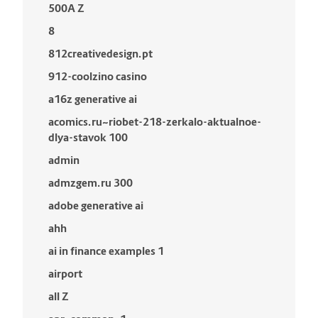
500A Z
8
812creativedesign.pt
912-coolzino casino
a16z generative ai
acomics.ru~riobet-218-zerkalo-aktualnoe-
dlya-stavok 100
admin
admzgem.ru 300
adobe generative ai
ahh
ai in finance examples 1
airport
all Z