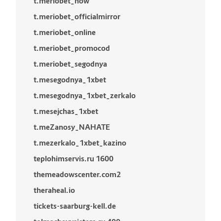
t.meriobet_now
t.meriobet_officialmirror
t.meriobet_online
t.meriobet_promocod
t.meriobet_segodnya
t.mesegodnya_1xbet
t.mesegodnya_1xbet_zerkalo
t.mesejchas_1xbet
t.meZanosy_NAHATE
t.mezerkalo_1xbet_kazino
teplohimservis.ru 1600
themeadowscenter.com2
theraheal.io
tickets-saarburg-kell.de