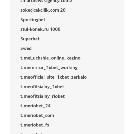
smartnews-agency.com2
sokecicekcilik.com 20
Sportingbet
stul-konek.ru 1000
Superbet
Swed
t.meLuchshie_online_kazino
t.memirror_1xbet_working
t.meofficial_site_1xbet_zerkalo
t.meofitsialny_1xbet
t.meofitsialny_riobet
t.meriobet_24
t.meriobet_com
t.meriobet_fs