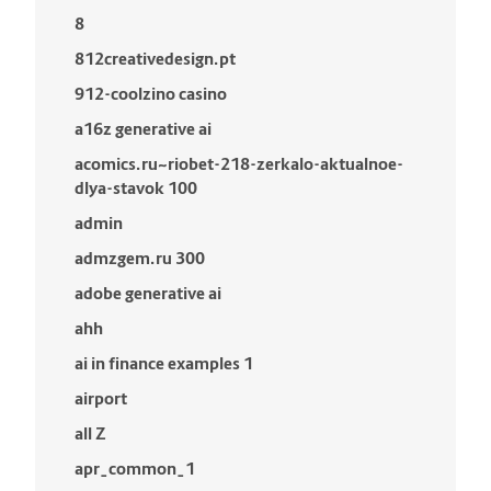
8
812creativedesign.pt
912-coolzino casino
a16z generative ai
acomics.ru~riobet-218-zerkalo-aktualnoe-
dlya-stavok 100
admin
admzgem.ru 300
adobe generative ai
ahh
ai in finance examples 1
airport
all Z
apr_common_1