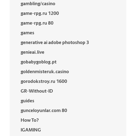
gambling/casino
game-rpg.ru 1200
game-rpg.ru 80
games
generative ai adobe photoshop 3
genieai.live
gobabygoblog.pt
goldenmisteruk.casino
gorodokstroy.ru 1600
GR-Without-ID
guides
gunceloyunlar.com 80
How To?
IGAMING