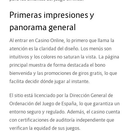
Primeras impresiones y
panorama general
Al entrar en Casino Online, lo primero que llama la
atención es la claridad del diseño. Los menús son
intuitivos y los colores no saturan la vista. La página
principal muestra de forma destacada el bono
bienvenida y las promociones de giros gratis, lo que
facilita decidir dónde jugar al instante.
El sitio está licenciado por la Dirección General de
Ordenación del Juego de España, lo que garantiza un
entorno seguro y regulado. Además, el casino cuenta
con certificaciones de auditoría independiente que
verifican la equidad de sus juegos.