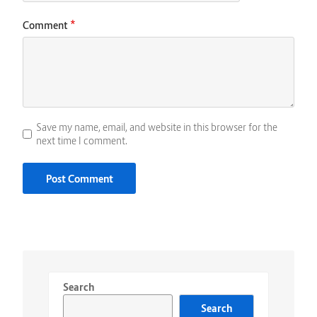
*
Comment
Save my name, email, and website in this browser for the
next time I comment.
Search
Search