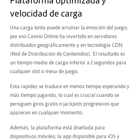
Plataforma optimizada y
velocidad de carga
Una carga lenta puede arruinar la emoción del juego;
por eso Casino Online ha invertido en servidores
distribuidos geográficamente y en tecnología CDN
(Red de Distribución de Contenidos). El resultado es
un tiempo medio de carga inferior a 2 segundos para
cualquier slot o mesa de juego.
Esta rapidez se traduce en menos tiempo esperando y
más tiempo jugando, lo cual es crucial cuando se
persiguen giros gratis o jackpots progresivos que
aparecen en cualquier momento.
Además, la plataforma está diseñada para
dispositivos móviles; la app disponible para iOS y