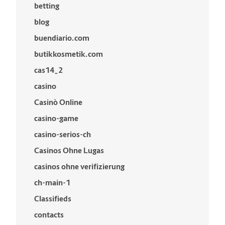
betting
blog
buendiario.com
butikkosmetik.com
cas14_2
casino
Casinò Online
casino-game
casino-serios-ch
Casinos Ohne Lugas
casinos ohne verifizierung
ch-main-1
Classifieds
contacts