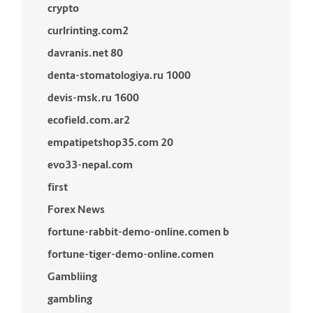
crypto
curlrinting.com2
davranis.net 80
denta-stomatologiya.ru 1000
devis-msk.ru 1600
ecofield.com.ar2
empatipetshop35.com 20
evo33-nepal.com
first
Forex News
fortune-rabbit-demo-online.comen b
fortune-tiger-demo-online.comen
Gambliing
gambling