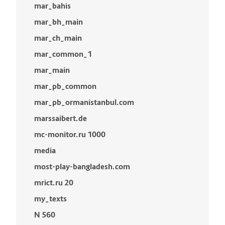
mar_bahis
mar_bh_main
mar_ch_main
mar_common_1
mar_main
mar_pb_common
mar_pb_ormanistanbul.com
marssaibert.de
mc-monitor.ru 1000
media
most-play-bangladesh.com
mrict.ru 20
my_texts
N 560