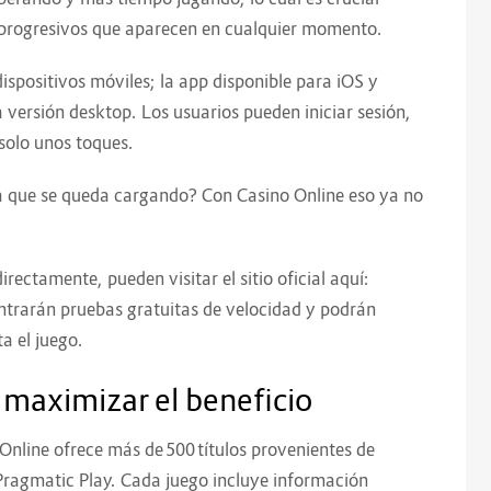
s progresivos que aparecen en cualquier momento.
spositivos móviles; la app disponible para iOS y
versión desktop. Los usuarios pueden iniciar sesión,
solo unos toques.
a que se queda cargando? Con Casino Online eso ya no
rectamente, pueden visitar el sitio oficial aquí:
ontrarán pruebas gratuitas de velocidad y podrán
a el juego.
o maximizar el beneficio
 Online ofrece más de 500 títulos provenientes de
agmatic Play. Cada juego incluye información