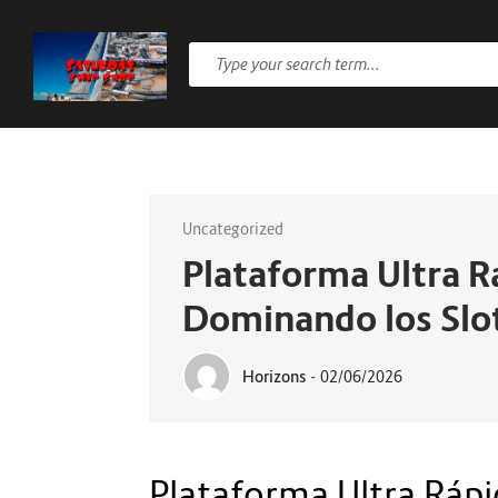
Uncategorized
Plataforma Ultra Rá
Dominando los Slot
Horizons
-
02/06/2026
Plataforma Ultra Rápid