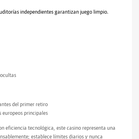
uditorías independientes garantizan juego limpio.
 ocultas
ntes del primer retiro
s europeos principales
 eficiencia tecnológica, este casino representa una
nsablemente; establece límites diarios y nunca