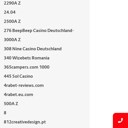
2290A Z
24.04
2500A Z
276 BeepBeep Casino Deutschland-
3000A Z
308 Nine Casino Deutschland
340 Wizebets Romania
365campers.com 1000
445 Sol Casino
4rabet-reviews.com
4rabet.eu.com
500A Z
8
812creativedesign.pt