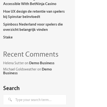
Accessible With BetNinja Casino
Hoe UX design de retentie van spelers
bij Spinstar beïnvloedt
Spinboss Nederland voor spelers die
overzicht belangrijk vinden
Stake
Recent Comments
Demo Business
Helena Sutter
on
Demo
Michael Goldsweather
on
Business
Search