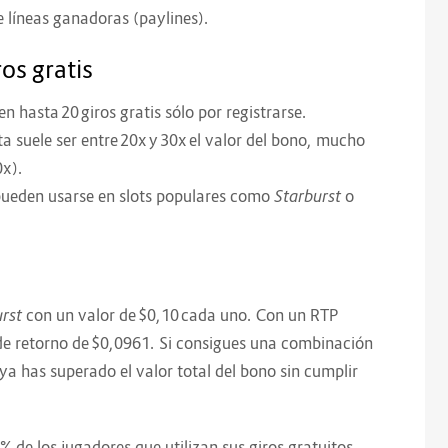
e líneas ganadoras (paylines).
ros gratis
 hasta 20 giros gratis sólo por registrarse.
ta suele ser entre 20x y 30x el valor del bono, mucho
0x).
 pueden usarse en slots populares como
Starburst
o
rst
con un valor de $0,10 cada uno. Con un RTP
 de retorno de $0,0961. Si consigues una combinación
ya has superado el valor total del bono sin cumplir
 % de los jugadores que utilizan sus giros gratuitos