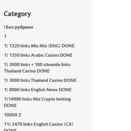
Category
! Без рубрики
1
1) 1320 links Mix Mix (ENG) DONE
1) 1350 links Arabic Casino DONE
1) 3000 links + 100 sitewide links
Thailand Casino DONE
1) 3000 links Thailand Casino DONE
1) 8000 links English News DONE
1)14980 links Mix Crypto betting
DONE
1000A Z
11) 2470 links English Casino (CA)
DONE