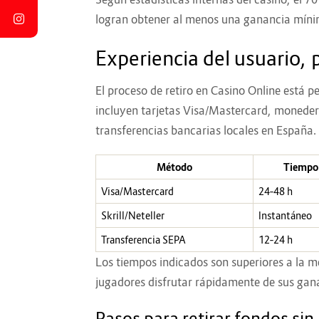
logran obtener al menos una ganancia mínim
Experiencia del usuario,
El proceso de retiro en Casino Online está p
incluyen tarjetas Visa/Mastercard, monedero
transferencias bancarias locales en España.
Método
Tiempo
Visa/Mastercard
24‑48 h
Skrill/Neteller
Instantáneo
Transferencia SEPA
12‑24 h
Los tiempos indicados son superiores a la m
jugadores disfrutar rápidamente de sus gana
Pasos para retirar fondos si