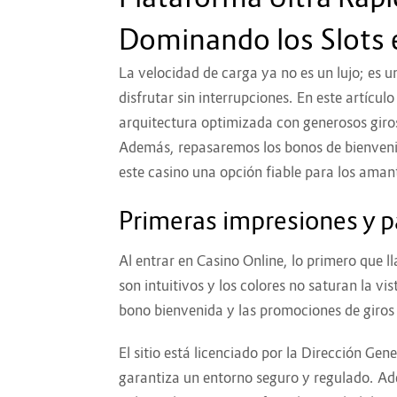
Dominando los Slots 
La velocidad de carga ya no es un lujo; es 
disfrutar sin interrupciones. En este artíc
arquitectura optimizada con generosos giros 
Además, repasaremos los bonos de bienvenid
este casino una opción fiable para los amant
Primeras impresiones y 
Al entrar en Casino Online, lo primero que l
son intuitivos y los colores no saturan la v
bono bienvenida y las promociones de giros gr
El sitio está licenciado por la Dirección Ge
garantiza un entorno seguro y regulado. Ade