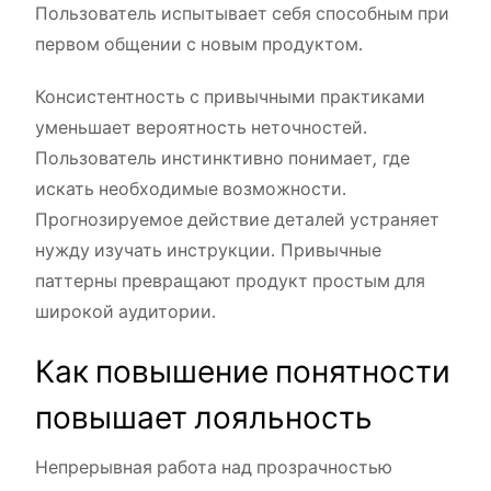
Пользователь испытывает себя способным при
первом общении с новым продуктом.
Консистентность с привычными практиками
уменьшает вероятность неточностей.
Пользователь инстинктивно понимает, где
искать необходимые возможности.
Прогнозируемое действие деталей устраняет
нужду изучать инструкции. Привычные
паттерны превращают продукт простым для
широкой аудитории.
Как повышение понятности
повышает лояльность
Непрерывная работа над прозрачностью