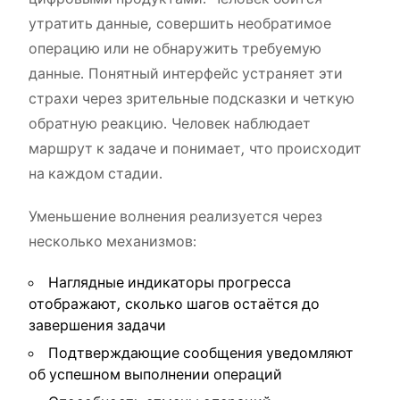
утратить данные, совершить необратимое
операцию или не обнаружить требуемую
данные. Понятный интерфейс устраняет эти
страхи через зрительные подсказки и четкую
обратную реакцию. Человек наблюдает
маршрут к задаче и понимает, что происходит
на каждом стадии.
Уменьшение волнения реализуется через
несколько механизмов:
Наглядные индикаторы прогресса
отображают, сколько шагов остаётся до
завершения задачи
Подтверждающие сообщения уведомляют
об успешном выполнении операций