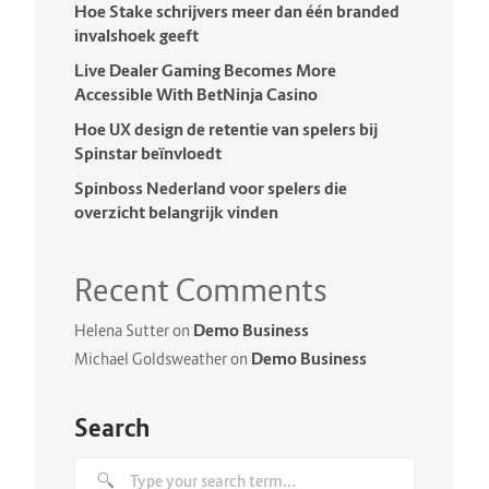
Hoe Stake schrijvers meer dan één branded
invalshoek geeft
Live Dealer Gaming Becomes More
Accessible With BetNinja Casino
Hoe UX design de retentie van spelers bij
Spinstar beïnvloedt
Spinboss Nederland voor spelers die
overzicht belangrijk vinden
Recent Comments
Demo Business
Helena Sutter
on
Demo Business
Michael Goldsweather
on
Search