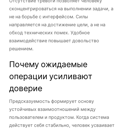
Отсутствие тревоги позволяет человеку
сконцентрироваться на выполнении задачи, а
не на борьбе с интерфейсом. Силы
направляется на достижение цели, а не на
обход технических помех. Удобное
взаимодействие повышает довольство
решением.
Почему ожидаемые
операции усиливают
доверие
Предсказуемость формирует основу
устойчивых взаимоотношений между
пользователем и продуктом. Когда система
действует себя стабильно, человек усваивает