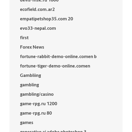
ecofield.com.ar2
empatipetshop35.com 20
evo33-nepal.com
first
Forex News
fortune-rabbit-demo-online.comen b
fortune-tiger-demo-online.comen
Gambliing
gambling
gambling/casino
game-rpg.ru 1200
game-rpg.ru 80
games
generative ai adobe photoshop 3