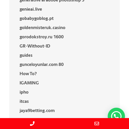
genieai.live
gobabygoblog.pt
goldenmisteruk.casino
gorodokstroy.ru 1600
GR-Without-ID
guides
gunceloyunlar.com 80
How To?
IGAMING
ipho
itcas
jaya9betting.com
jeetwin-casino-bd.com
jeetwin-online-bd.com