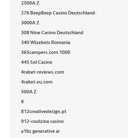
2500A Z
276 BeepBeep Casino Deutschland-
3000A Z
308 Nine Casino Deutschland
340 Wizebets Romania
365campers.com 1000
445 Sol Casino
4rabet-reviews.com
4rabet.eu.com
500A Z
8
812creativedesign.pt
912-coolzino casino
a16z generative ai