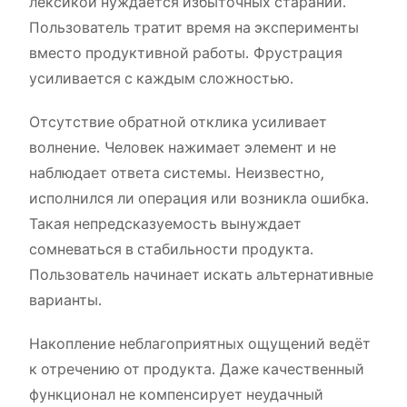
лексикой нуждается избыточных стараний.
Пользователь тратит время на эксперименты
вместо продуктивной работы. Фрустрация
усиливается с каждым сложностью.
Отсутствие обратной отклика усиливает
волнение. Человек нажимает элемент и не
наблюдает ответа системы. Неизвестно,
исполнился ли операция или возникла ошибка.
Такая непредсказуемость вынуждает
сомневаться в стабильности продукта.
Пользователь начинает искать альтернативные
варианты.
Накопление неблагоприятных ощущений ведёт
к отречению от продукта. Даже качественный
функционал не компенсирует неудачный