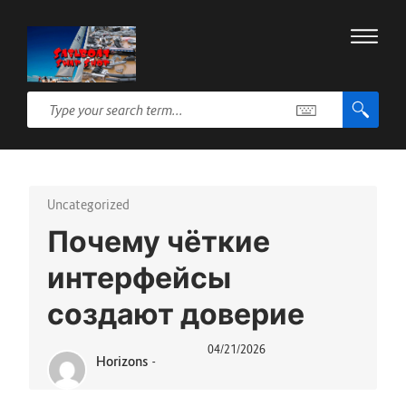
Uncategorized
Почему чёткие
интерфейсы
создают доверие
04/21/2026
Horizons
-