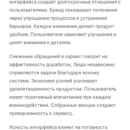
интерфейса создаёт долгосрочные отношения с
пользователями. Бренд показывает попечение
через упрощение процессов и устранение
барьеров. Каждое изменение делает продукт
удобнее. Пользователи замечают улучшения и
ценят внимание к деталям.
Снижение обращений в сервис говорит на
эффективность доработок. Люди независимо
справляются задачи благодаря ясному
системе. Экономия усилий усиливает
удовлетворенность продуктом. Пользователь
имеет позитивный впечатление при каждом
взаимодействии. Собранные эмоции создают
приверженность к сервису.
Ясность интерфейса влияет на готовность