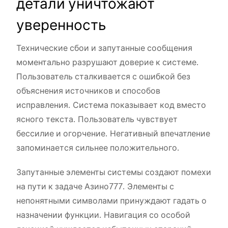
детали уничтожают
уверенность
Технические сбои и запутанные сообщения
моментально разрушают доверие к системе.
Пользователь сталкивается с ошибкой без
объяснения источников и способов
исправления. Система показывает код вместо
ясного текста. Пользователь чувствует
бессилие и огорчение. Негативный впечатление
запоминается сильнее положительного.
Запутанные элементы системы создают помехи
на пути к задаче Азино777. Элементы с
непонятными символами принуждают гадать о
назначении функции. Навигация со особой