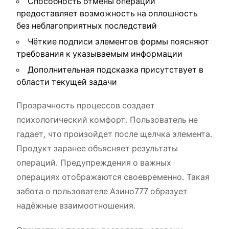
Способность отмены операций
предоставляет возможность на оплошность
без неблагоприятных последствий
Чёткие подписи элементов формы поясняют
требования к указываемым информации
Дополнительная подсказка присутствует в
области текущей задачи
Прозрачность процессов создает
психологический комфорт. Пользователь не
гадает, что произойдет после щелчка элемента.
Продукт заранее объясняет результаты
операций. Предупреждения о важных
операциях отображаются своевременно. Такая
забота о пользователе Азино777 образует
надёжные взаимоотношения.