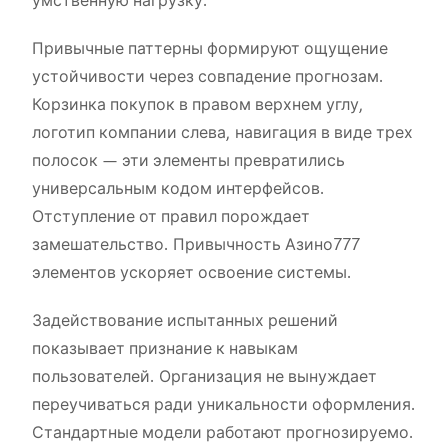
умственную нагрузку.
Привычные паттерны формируют ощущение
устойчивости через совпадение прогнозам.
Корзинка покупок в правом верхнем углу,
логотип компании слева, навигация в виде трех
полосок — эти элементы превратились
универсальным кодом интерфейсов.
Отступление от правил порождает
замешательство. Привычность Азино777
элементов ускоряет освоение системы.
Задействование испытанных решений
показывает признание к навыкам
пользователей. Организация не вынуждает
переучиваться ради уникальности оформления.
Стандартные модели работают прогнозируемо.