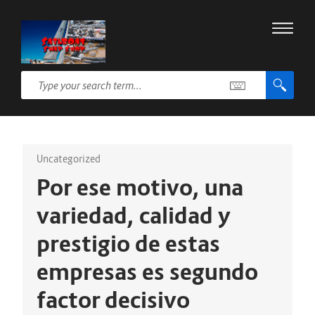
Uncategorized
Por ese motivo, una
variedad, calidad y
prestigio de estas
empresas es segundo
factor decisivo