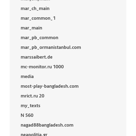
mar_ch_main
mar_common_1
mar_main
mar_pb_common
mar_pb_ormanistanbul.com
marssaibert.de
mc-monitor.ru 1000
media
most-play-bangladesh.com
mrict.ru 20
my_texts
N 560
nagad88bangladesh.com
neapolitia.gr