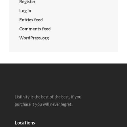
Register
Log in
Entries feed
Comments feed
WordPress.org
Lisfinity is the best of the best, if you
purchase it you will never regret.
Locations