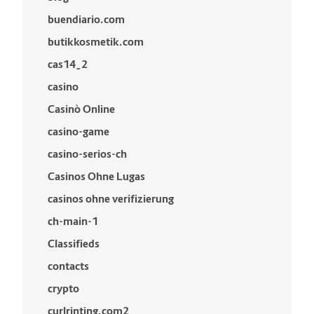
buendiario.com
butikkosmetik.com
cas14_2
casino
Casinò Online
casino-game
casino-serios-ch
Casinos Ohne Lugas
casinos ohne verifizierung
ch-main-1
Classifieds
contacts
crypto
curlrinting.com2