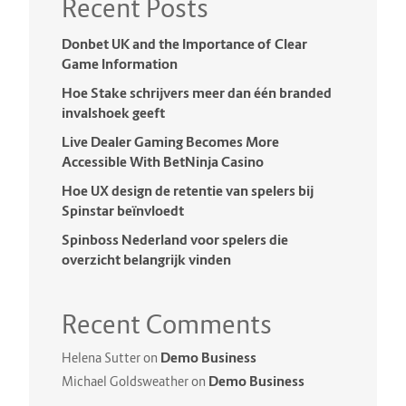
Recent Posts
Donbet UK and the Importance of Clear
Game Information
Hoe Stake schrijvers meer dan één branded
invalshoek geeft
Live Dealer Gaming Becomes More
Accessible With BetNinja Casino
Hoe UX design de retentie van spelers bij
Spinstar beïnvloedt
Spinboss Nederland voor spelers die
overzicht belangrijk vinden
Recent Comments
Demo Business
Helena Sutter
on
Demo Business
Michael Goldsweather
on