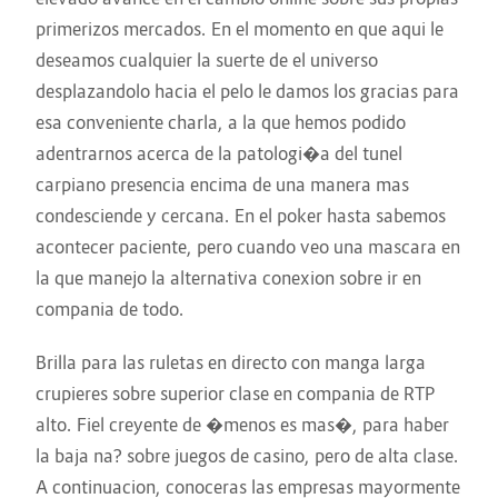
primerizos mercados. En el momento en que aqui le
deseamos cualquier la suerte de el universo
desplazandolo hacia el pelo le damos los gracias para
esa conveniente charla, a la que hemos podido
adentrarnos acerca de la patologi�a del tunel
carpiano presencia encima de una manera mas
condesciende y cercana. En el poker hasta sabemos
acontecer paciente, pero cuando veo una mascara en
la que manejo la alternativa conexion sobre ir en
compania de todo.
Brilla para las ruletas en directo con manga larga
crupieres sobre superior clase en compania de RTP
alto. Fiel creyente de �menos es mas�, para haber
la baja na? sobre juegos de casino, pero de alta clase.
A continuacion, conoceras las empresas mayormente