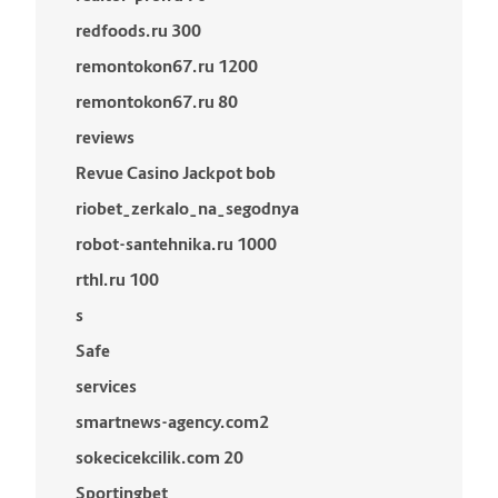
redfoods.ru 300
remontokon67.ru 1200
remontokon67.ru 80
reviews
Revue Casino Jackpot bob
riobet_zerkalo_na_segodnya
robot-santehnika.ru 1000
rthl.ru 100
s
Safe
services
smartnews-agency.com2
sokecicekcilik.com 20
Sportingbet