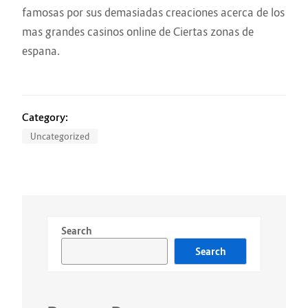
famosas por sus demasiadas creaciones acerca de los
mas grandes casinos online de Ciertas zonas de
espana.
Category:
Uncategorized
Search
Search