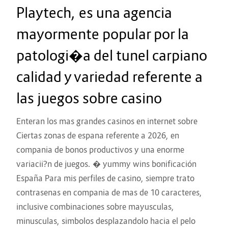
Playtech, es una agencia
mayormente popular por la
patologi�a del tunel carpiano
calidad y variedad referente a
las juegos sobre casino
Enteran los mas grandes casinos en internet sobre
Ciertas zonas de espana referente a 2026, en
compania de bonos productivos y una enorme
variacii?n de juegos. �
yummy wins bonificación
España
Para mis perfiles de casino, siempre trato
contrasenas en compania de mas de 10 caracteres,
inclusive combinaciones sobre mayusculas,
minusculas, simbolos desplazandolo hacia el pelo