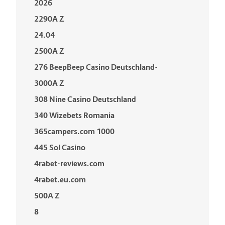
2026
2290A Z
24.04
2500A Z
276 BeepBeep Casino Deutschland-
3000A Z
308 Nine Casino Deutschland
340 Wizebets Romania
365campers.com 1000
445 Sol Casino
4rabet-reviews.com
4rabet.eu.com
500A Z
8