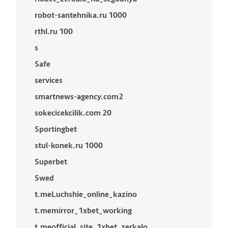
robot-santehnika.ru 1000
rthl.ru 100
s
Safe
services
smartnews-agency.com2
sokecicekcilik.com 20
Sportingbet
stul-konek.ru 1000
Superbet
Swed
t.meLuchshie_online_kazino
t.memirror_1xbet_working
t.meofficial_site_1xbet_zerkalo