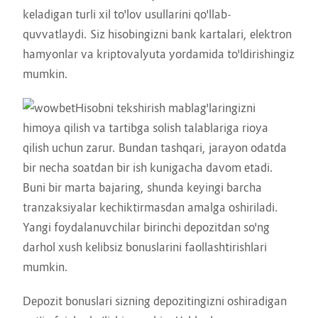
keladigan turli xil to'lov usullarini qo'llab-
quvvatlaydi. Siz hisobingizni bank kartalari, elektron
hamyonlar va kriptovalyuta yordamida to'ldirishingiz
mumkin.
Hisobni tekshirish mablag'laringizni
himoya qilish va tartibga solish talablariga rioya
qilish uchun zarur. Bundan tashqari, jarayon odatda
bir necha soatdan bir ish kunigacha davom etadi.
Buni bir marta bajaring, shunda keyingi barcha
tranzaksiyalar kechiktirmasdan amalga oshiriladi.
Yangi foydalanuvchilar birinchi depozitdan so'ng
darhol xush kelibsiz bonuslarini faollashtirishlari
mumkin.
Depozit bonuslari sizning depozitingizni oshiradigan