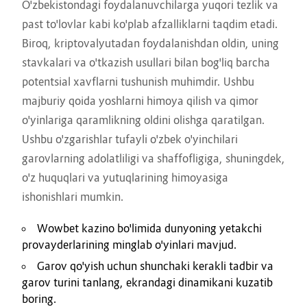
O'zbekistondagi foydalanuvchilarga yuqori tezlik va
past to'lovlar kabi ko'plab afzalliklarni taqdim etadi.
Biroq, kriptovalyutadan foydalanishdan oldin, uning
stavkalari va o'tkazish usullari bilan bog'liq barcha
potentsial xavflarni tushunish muhimdir. Ushbu
majburiy qoida yoshlarni himoya qilish va qimor
o'yinlariga qaramlikning oldini olishga qaratilgan.
Ushbu o'zgarishlar tufayli o'zbek o'yinchilari
garovlarning adolatliligi va shaffofligiga, shuningdek,
o'z huquqlari va yutuqlarining himoyasiga
ishonishlari mumkin.
Wowbet kazino bo'limida dunyoning yetakchi
provayderlarining minglab o'yinlari mavjud.
Garov qo'yish uchun shunchaki kerakli tadbir va
garov turini tanlang, ekrandagi dinamikani kuzatib
boring.