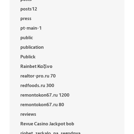
posts12
press
pt-main-1
public
publication
Publick
Rainbet Καζίνο
realtor-pro.ru 70
redfoods.ru 300
remontokon67.ru 1200
remontokon67.ru 80
reviews
Revue Casino Jackpot bob
riobet_zerkalo_na_segodnya