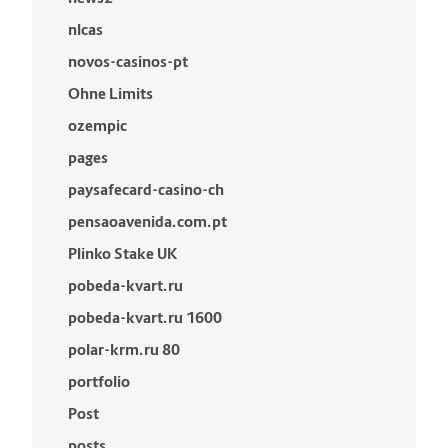
nlcas
novos-casinos-pt
Ohne Limits
ozempic
pages
paysafecard-casino-ch
pensaoavenida.com.pt
Plinko Stake UK
pobeda-kvart.ru
pobeda-kvart.ru 1600
polar-krm.ru 80
portfolio
Post
posts