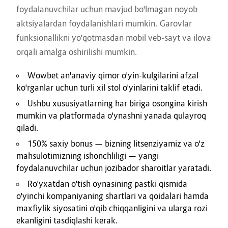
foydalanuvchilar uchun mavjud bo'lmagan noyob
aktsiyalardan foydalanishlari mumkin. Garovlar
funksionallikni yo'qotmasdan mobil veb-sayt va ilova
orqali amalga oshirilishi mumkin.
Wowbet an'anaviy qimor o'yin-kulgilarini afzal
ko'rganlar uchun turli xil stol o'yinlarini taklif etadi.
Ushbu xususiyatlarning har biriga osongina kirish
mumkin va platformada o'ynashni yanada qulayroq
qiladi.
150% saxiy bonus — bizning litsenziyamiz va o'z
mahsulotimizning ishonchliligi — yangi
foydalanuvchilar uchun jozibador sharoitlar yaratadi.
Ro'yxatdan o'tish oynasining pastki qismida
o'yinchi kompaniyaning shartlari va qoidalari hamda
maxfiylik siyosatini o'qib chiqqanligini va ularga rozi
ekanligini tasdiqlashi kerak.