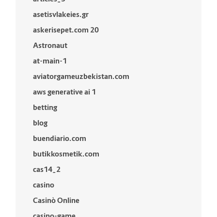
asetisvlakeies.gr
askerisepet.com 20
Astronaut
at-main-1
aviatorgameuzbekistan.com
aws generative ai 1
betting
blog
buendiario.com
butikkosmetik.com
cas14_2
casino
Casinò Online
casino-game