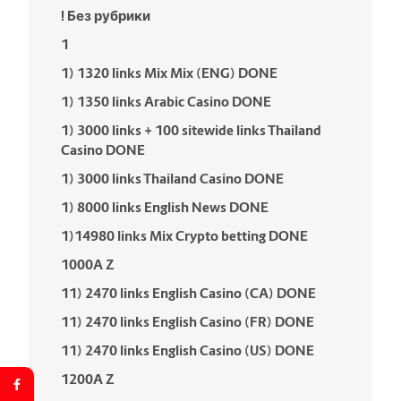
! Без рубрики
1
1) 1320 links Mix Mix (ENG) DONE
1) 1350 links Arabic Casino DONE
1) 3000 links + 100 sitewide links Thailand
Casino DONE
1) 3000 links Thailand Casino DONE
1) 8000 links English News DONE
1)14980 links Mix Crypto betting DONE
1000A Z
11) 2470 links English Casino (CA) DONE
11) 2470 links English Casino (FR) DONE
11) 2470 links English Casino (US) DONE
1200A Z