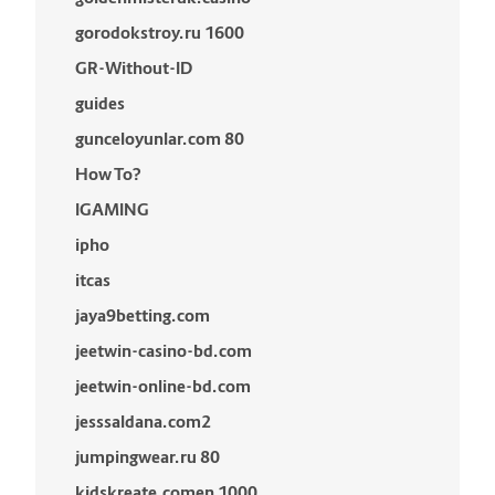
gorodokstroy.ru 1600
GR-Without-ID
guides
gunceloyunlar.com 80
How To?
IGAMING
ipho
itcas
jaya9betting.com
jeetwin-casino-bd.com
jeetwin-online-bd.com
jesssaldana.com2
jumpingwear.ru 80
kidskreate.comen 1000