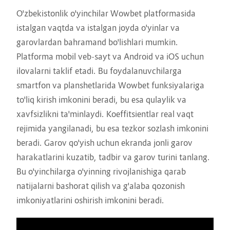
O'zbekistonlik o'yinchilar Wowbet platformasida
istalgan vaqtda va istalgan joyda o'yinlar va
garovlardan bahramand bo'lishlari mumkin.
Platforma mobil veb-sayt va Android va iOS uchun
ilovalarni taklif etadi. Bu foydalanuvchilarga
smartfon va planshetlarida Wowbet funksiyalariga
to'liq kirish imkonini beradi, bu esa qulaylik va
xavfsizlikni ta'minlaydi. Koeffitsientlar real vaqt
rejimida yangilanadi, bu esa tezkor sozlash imkonini
beradi. Garov qo'yish uchun ekranda jonli garov
harakatlarini kuzatib, tadbir va garov turini tanlang.
Bu o'yinchilarga o'yinning rivojlanishiga qarab
natijalarni bashorat qilish va g'alaba qozonish
imkoniyatlarini oshirish imkonini beradi.