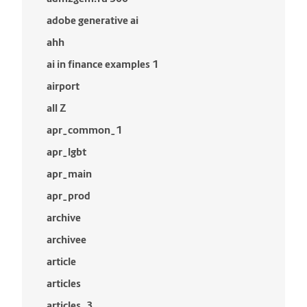
adobe generative ai
ahh
ai in finance examples 1
airport
all Z
apr_common_1
apr_lgbt
apr_main
apr_prod
archive
archivee
article
articles
articles_3