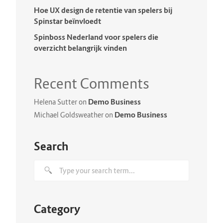
Hoe UX design de retentie van spelers bij
Spinstar beïnvloedt
Spinboss Nederland voor spelers die
overzicht belangrijk vinden
Recent Comments
Demo Business
Helena Sutter
on
Demo Business
Michael Goldsweather
on
Search
Category