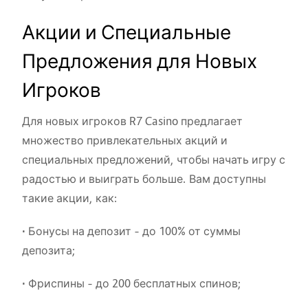
Акции и Специальные
Предложения для Новых
Игроков
Для новых игроков R7 Casino предлагает
множество привлекательных акций и
специальных предложений, чтобы начать игру с
радостью и выиграть больше. Вам доступны
такие акции, как:
• Бонусы на депозит – до 100% от суммы
депозита;
• Фриспины – до 200 бесплатных спинов;