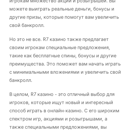
игрокам множество акций и розыгрышей. Вы
можете выиграть реальные деньги, бонусы и
другие призы, которые помогут вам увеличить
свой банкролл.
Но это не все. R7 казино также предлагает
своим игрокам специальные предложения,
такие как бесплатные спины, бонусы и другие
преимущества. Это поможет вам начать играть
с минимальными вложениями и увеличить свой
банкролл.
В целом, R7 казино – это отличный выбор для
игроков, которые ищут новый и интересный
способ играть в онлайн-казино. С его широким
спектром игр, акциями и розыгрышами, а
также специальными предложениями, вы