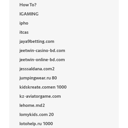
How To?
IGAMING
ipho
itcas
jaya9betting.com
jeetwin-casino-bd.com
jeetwin-online-bd.com
jesssaldana.com2
jumpingwear.ru 80
kidskreate.comen 1000
kz-aviatorgame.com
lehome.md2
lomykids.com 20
lotohelp.ru 1000