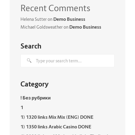
Recent Comments
Demo Business
Helena Sutter
on
Demo Business
Michael Goldsweather
on
Search
Category
! Без рубрики
1
1) 1320 links Mix Mix (ENG) DONE
1) 1350 links Arabic Casino DONE