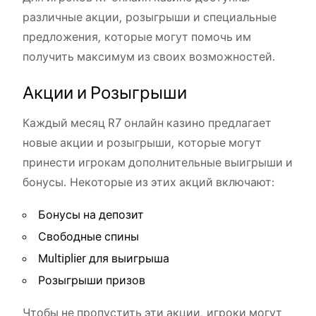
различные акции, розыгрыши и специальные
предложения, которые могут помочь им
получить максимум из своих возможностей.
Акции и Розыгрыши
Каждый месяц R7 онлайн казино предлагает
новые акции и розыгрыши, которые могут
принести игрокам дополнительные выигрыши и
бонусы. Некоторые из этих акций включают:
Бонусы на депозит
Свободные спины
Мultiplier для выигрыша
Розыгрыши призов
Чтобы не пропустить эти акции, игроки могут