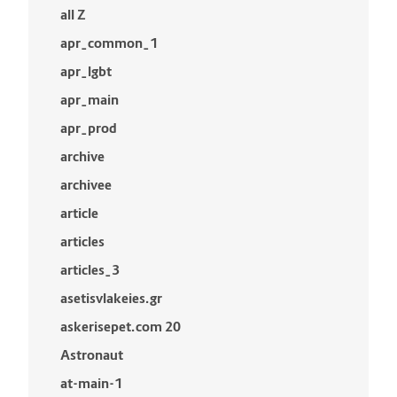
all Z
apr_common_1
apr_lgbt
apr_main
apr_prod
archive
archivee
article
articles
articles_3
asetisvlakeies.gr
askerisepet.com 20
Astronaut
at-main-1