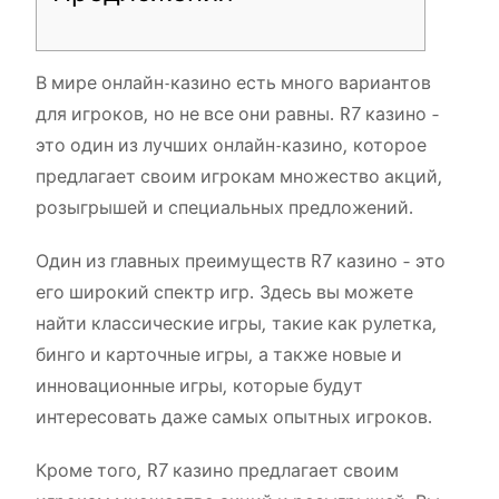
В мире онлайн-казино есть много вариантов
для игроков, но не все они равны. R7 казино –
это один из лучших онлайн-казино, которое
предлагает своим игрокам множество акций,
розыгрышей и специальных предложений.
Один из главных преимуществ R7 казино – это
его широкий спектр игр. Здесь вы можете
найти классические игры, такие как рулетка,
бинго и карточные игры, а также новые и
инновационные игры, которые будут
интересовать даже самых опытных игроков.
Кроме того, R7 казино предлагает своим