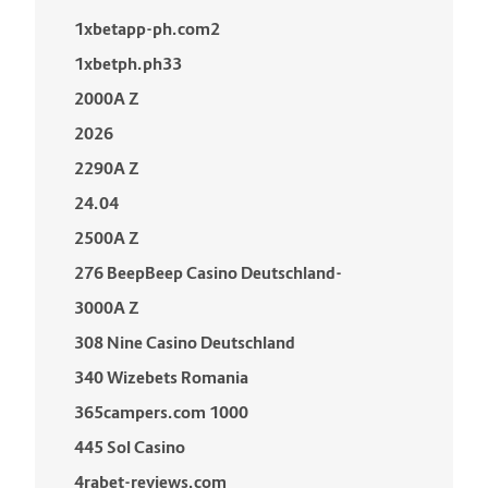
1xbetapp-ph.com2
1xbetph.ph33
2000A Z
2026
2290A Z
24.04
2500A Z
276 BeepBeep Casino Deutschland-
3000A Z
308 Nine Casino Deutschland
340 Wizebets Romania
365campers.com 1000
445 Sol Casino
4rabet-reviews.com