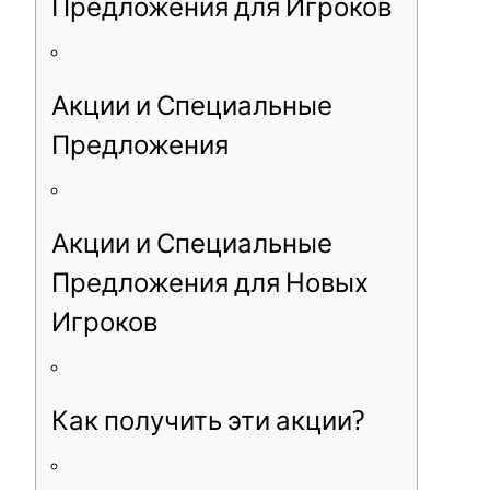
Предложения для Игроков
Акции и Специальные
Предложения
Акции и Специальные
Предложения для Новых
Игроков
Как получить эти акции?