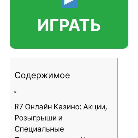
ИГРАТЬ
Содержимое
R7 Онлайн Казино: Акции,
Розыгрыши и
Специальные