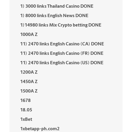
1) 3000 links Thailand Casino DONE
1) 8000 links English News DONE
1)14980 links Mix Crypto betting DONE
1000A Z
11) 2470 links English Casino (CA) DONE
11) 2470 links English Casino (FR) DONE
11) 2470 links English Casino (US) DONE
1200A Z
1450A Z
1500A Z
1678
18.05
1xBet
1xbetapp-ph.com2