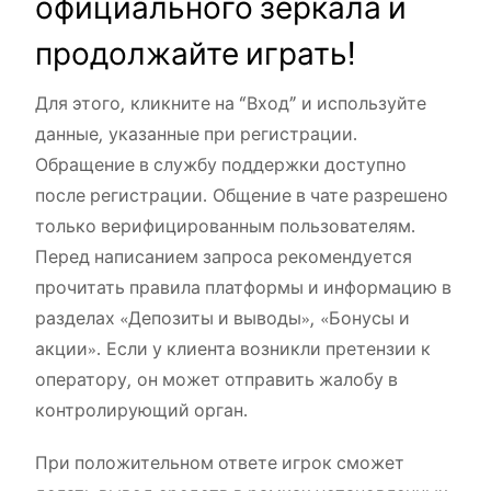
официального зеркала и
продолжайте играть!
Для этого, кликните на “Вход” и используйте
данные, указанные при регистрации.
Обращение в службу поддержки доступно
после регистрации. Общение в чате разрешено
только верифицированным пользователям.
Перед написанием запроса рекомендуется
прочитать правила платформы и информацию в
разделах «Депозиты и выводы», «Бонусы и
акции». Если у клиента возникли претензии к
оператору, он может отправить жалобу в
контролирующий орган.
При положительном ответе игрок сможет