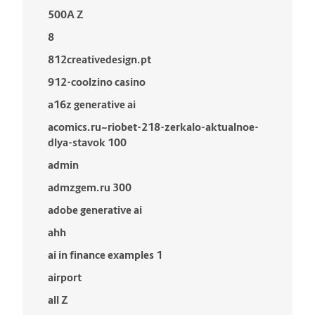
500A Z
8
812creativedesign.pt
912-coolzino casino
a16z generative ai
acomics.ru~riobet-218-zerkalo-aktualnoe-
dlya-stavok 100
admin
admzgem.ru 300
adobe generative ai
ahh
ai in finance examples 1
airport
all Z