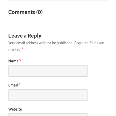
Comments (0)
Leave a Reply
Your email address will not be published.
Required fields are
*
marked
*
Name
*
Email
Website