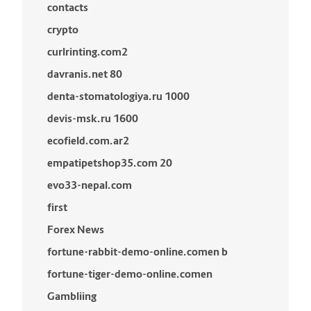
contacts
crypto
curlrinting.com2
davranis.net 80
denta-stomatologiya.ru 1000
devis-msk.ru 1600
ecofield.com.ar2
empatipetshop35.com 20
evo33-nepal.com
first
Forex News
fortune-rabbit-demo-online.comen b
fortune-tiger-demo-online.comen
Gambliing