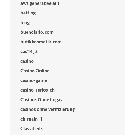
aws generative ai 1
betting
blog
buendiario.com
butikkosmetik.com
cas14_2
casino
Casinò Online
casino-game
casino-serios-ch
Casinos Ohne Lugas
casinos ohne verifizierung
ch-main-1
Classifieds