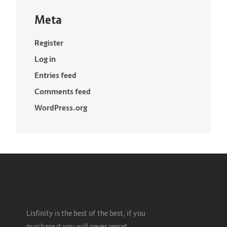
Meta
Register
Log in
Entries feed
Comments feed
WordPress.org
Lisfinity is the best of the best, if you
purchase it you will never regret.