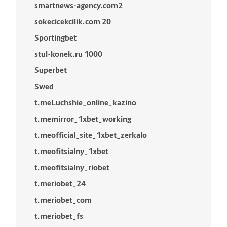
smartnews-agency.com2
sokecicekcilik.com 20
Sportingbet
stul-konek.ru 1000
Superbet
Swed
t.meLuchshie_online_kazino
t.memirror_1xbet_working
t.meofficial_site_1xbet_zerkalo
t.meofitsialny_1xbet
t.meofitsialny_riobet
t.meriobet_24
t.meriobet_com
t.meriobet_fs