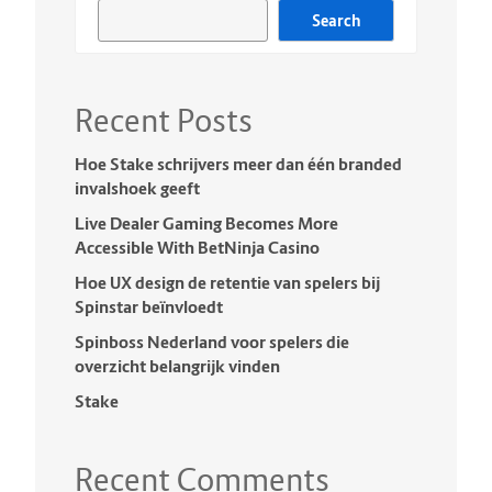
Search
Recent Posts
Hoe Stake schrijvers meer dan één branded
invalshoek geeft
Live Dealer Gaming Becomes More
Accessible With BetNinja Casino
Hoe UX design de retentie van spelers bij
Spinstar beïnvloedt
Spinboss Nederland voor spelers die
overzicht belangrijk vinden
Stake
Recent Comments