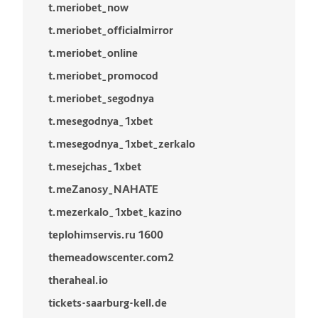
t.meriobet_now
t.meriobet_officialmirror
t.meriobet_online
t.meriobet_promocod
t.meriobet_segodnya
t.mesegodnya_1xbet
t.mesegodnya_1xbet_zerkalo
t.mesejchas_1xbet
t.meZanosy_NAHATE
t.mezerkalo_1xbet_kazino
teplohimservis.ru 1600
themeadowscenter.com2
theraheal.io
tickets-saarburg-kell.de