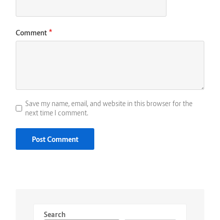
*
Comment
Save my name, email, and website in this browser for the
next time I comment.
Search