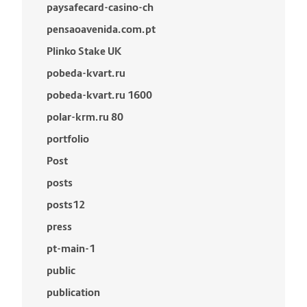
paysafecard-casino-ch
pensaoavenida.com.pt
Plinko Stake UK
pobeda-kvart.ru
pobeda-kvart.ru 1600
polar-krm.ru 80
portfolio
Post
posts
posts12
press
pt-main-1
public
publication