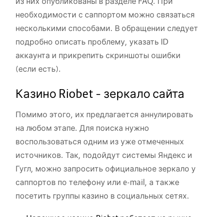
из них опубликованы в разделе FAQ. При
необходимости с саппортом можно связаться
несколькими способами. В обращении следует
подробно описать проблему, указать ID
аккаунта и прикрепить скриншоты ошибки
(если есть).
Казино Riobet – зеркало сайта
Помимо этого, их предлагается аннулировать
на любом этапе. Для поиска нужно
воспользоваться одним из уже отмеченных
источников. Так, подойдут системы Яндекс и
Гугл, можно запросить официальное зеркало у
саппортов по телефону или e-mail, а также
посетить группы казино в социальных сетях.