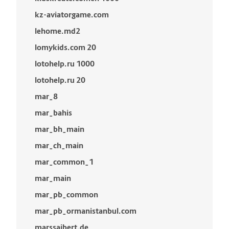
kz-aviatorgame.com
lehome.md2
lomykids.com 20
lotohelp.ru 1000
lotohelp.ru 20
mar_8
mar_bahis
mar_bh_main
mar_ch_main
mar_common_1
mar_main
mar_pb_common
mar_pb_ormanistanbul.com
marssaibert.de