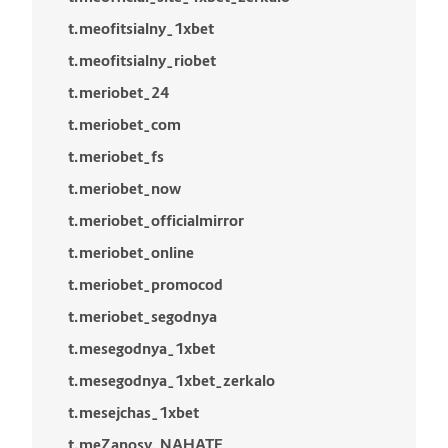
t.meofitsialny_1xbet
t.meofitsialny_riobet
t.meriobet_24
t.meriobet_com
t.meriobet_fs
t.meriobet_now
t.meriobet_officialmirror
t.meriobet_online
t.meriobet_promocod
t.meriobet_segodnya
t.mesegodnya_1xbet
t.mesegodnya_1xbet_zerkalo
t.mesejchas_1xbet
t.meZanosy_NAHATE