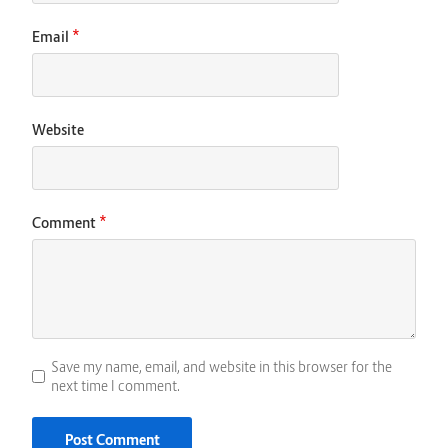
*
Email
Website
*
Comment
Save my name, email, and website in this browser for the
next time I comment.