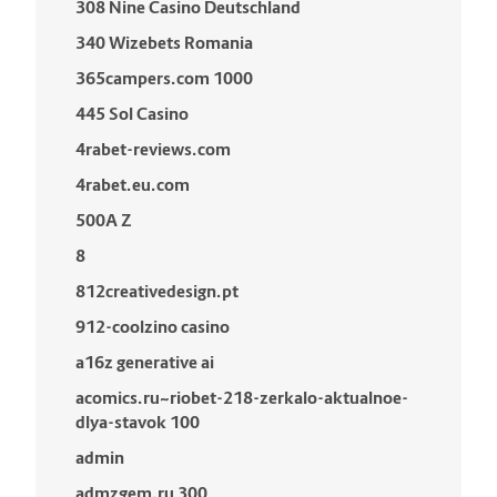
308 Nine Casino Deutschland
340 Wizebets Romania
365campers.com 1000
445 Sol Casino
4rabet-reviews.com
4rabet.eu.com
500A Z
8
812creativedesign.pt
912-coolzino casino
a16z generative ai
acomics.ru~riobet-218-zerkalo-aktualnoe-
dlya-stavok 100
admin
admzgem.ru 300