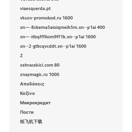
viaesquerda.pt
vkusv-promokod.ru 1600
xn—-8sbema5aioiqmeih5m.xn--p1ai 400
xn—-itbqfffliom9ff1b.xn--p1ai 1600
xn--2-gtbcqvcddt.xn--p1ai 1600
Z
zehracekici.com 80
znaymagic.ru 1000
Αποδόσεις
Καζίνο
Микрокредит
Пости
纸飞机下载