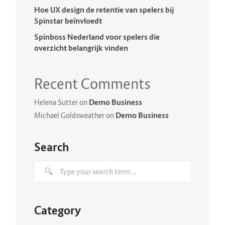
Hoe UX design de retentie van spelers bij
Spinstar beïnvloedt
Spinboss Nederland voor spelers die
overzicht belangrijk vinden
Recent Comments
Demo Business
Helena Sutter
on
Demo Business
Michael Goldsweather
on
Search
Category