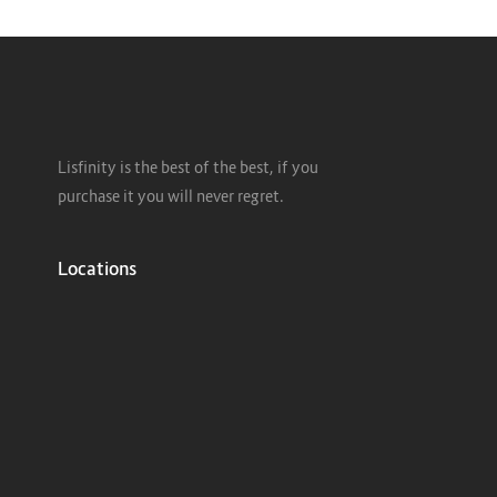
Lisfinity is the best of the best, if you
purchase it you will never regret.
Locations