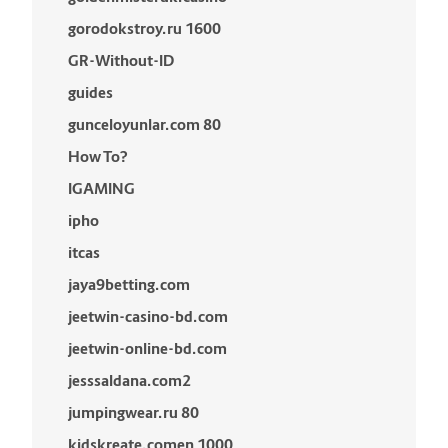
gorodokstroy.ru 1600
GR-Without-ID
guides
gunceloyunlar.com 80
How To?
IGAMING
ipho
itcas
jaya9betting.com
jeetwin-casino-bd.com
jeetwin-online-bd.com
jesssaldana.com2
jumpingwear.ru 80
kidskreate.comen 1000