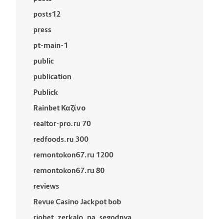
posts12
press
pt-main-1
public
publication
Publick
Rainbet Καζίνο
realtor-pro.ru 70
redfoods.ru 300
remontokon67.ru 1200
remontokon67.ru 80
reviews
Revue Casino Jackpot bob
riobet_zerkalo_na_segodnya