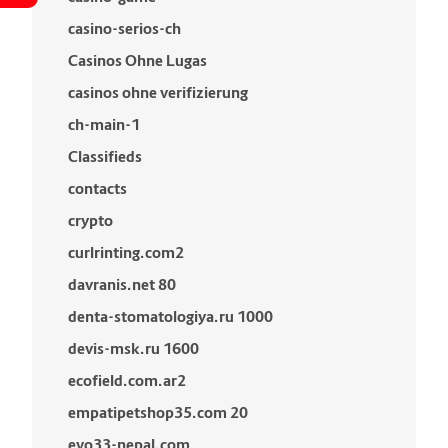
casino-serios-ch
Casinos Ohne Lugas
casinos ohne verifizierung
ch-main-1
Classifieds
contacts
crypto
curlrinting.com2
davranis.net 80
denta-stomatologiya.ru 1000
devis-msk.ru 1600
ecofield.com.ar2
empatipetshop35.com 20
evo33-nepal.com