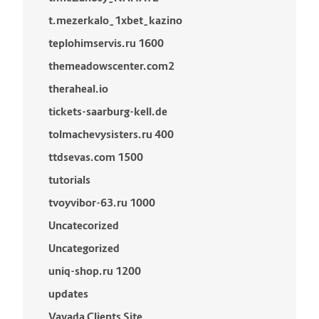
t.mezerkalo_1xbet_kazino
teplohimservis.ru 1600
themeadowscenter.com2
theraheal.io
tickets-saarburg-kell.de
tolmachevysisters.ru 400
ttdsevas.com 1500
tutorials
tvoyvibor-63.ru 1000
Uncatecorized
Uncategorized
uniq-shop.ru 1200
updates
Vavada Clients Site