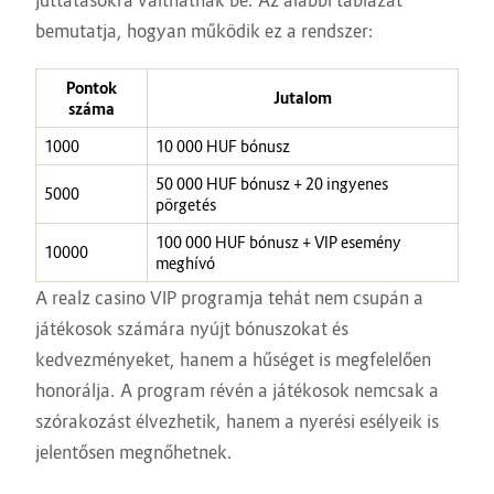
juttatásokra válthatnak be. Az alábbi táblázat
bemutatja, hogyan működik ez a rendszer:
Pontok
Jutalom
száma
1000
10 000 HUF bónusz
50 000 HUF bónusz + 20 ingyenes
5000
pörgetés
100 000 HUF bónusz + VIP esemény
10000
meghívó
A realz casino VIP programja tehát nem csupán a
játékosok számára nyújt bónuszokat és
kedvezményeket, hanem a hűséget is megfelelően
honorálja. A program révén a játékosok nemcsak a
szórakozást élvezhetik, hanem a nyerési esélyeik is
jelentősen megnőhetnek.