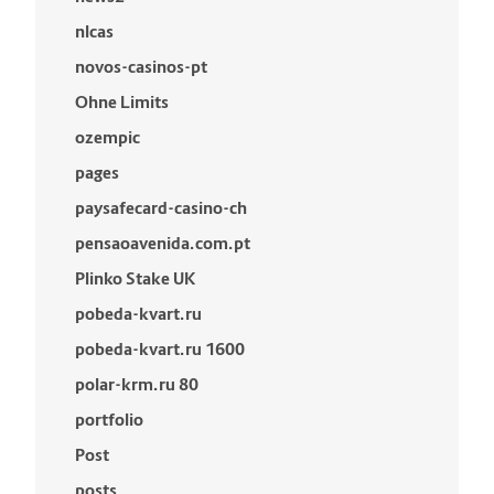
nlcas
novos-casinos-pt
Ohne Limits
ozempic
pages
paysafecard-casino-ch
pensaoavenida.com.pt
Plinko Stake UK
pobeda-kvart.ru
pobeda-kvart.ru 1600
polar-krm.ru 80
portfolio
Post
posts