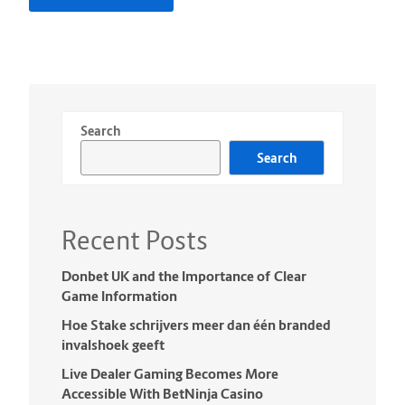
Search
Search
Recent Posts
Donbet UK and the Importance of Clear
Game Information
Hoe Stake schrijvers meer dan één branded
invalshoek geeft
Live Dealer Gaming Becomes More
Accessible With BetNinja Casino