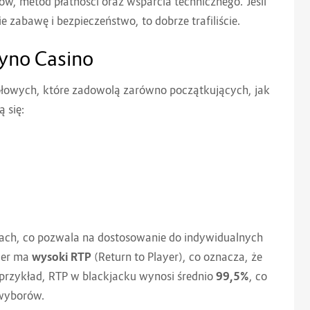
ów, metod płatności oraz wsparcia technicznego. Jeśli
 zabawę i bezpieczeństwo, to dobrze trafiliście.
syno
Casino
tołowych, które zadowolą zarówno początkujących, jak
 się:
jach, co pozwala na dostosowanie do indywidualnych
gier ma
wysoki RTP
(Return to Player), co oznacza, że
przykład, RTP w blackjacku wynosi średnio
99,5%
, co
 wyborów.