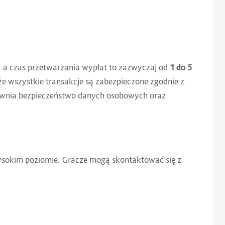
, a czas przetwarzania wypłat to zazwyczaj od
1 do 5
że wszystkie transakcje są zabezpieczone zgodnie z
pewnia bezpieczeństwo danych osobowych oraz
wysokim poziomie. Gracze mogą skontaktować się z