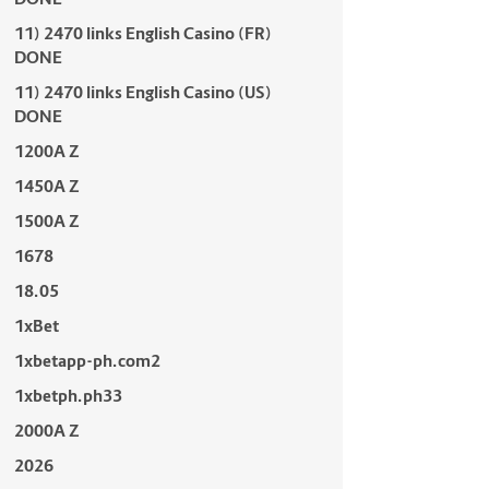
11) 2470 links English Casino (FR)
DONE
11) 2470 links English Casino (US)
DONE
1200A Z
1450A Z
1500A Z
1678
18.05
1xBet
1xbetapp-ph.com2
1xbetph.ph33
2000A Z
2026