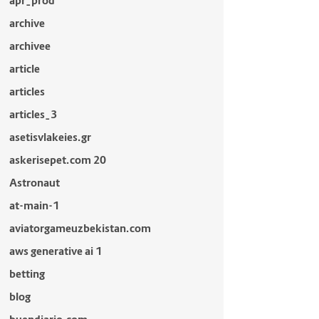
apr_prod
archive
archivee
article
articles
articles_3
asetisvlakeies.gr
askerisepet.com 20
Astronaut
at-main-1
aviatorgameuzbekistan.com
aws generative ai 1
betting
blog