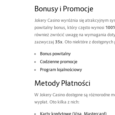
Bonusy i Promocje
Jokery Casino wyróżnia się atrakcyjnym 
powitalny bonus, który często wynosi
100%
również zwrócić uwagę na wymagania doty
zazwyczaj
35x
. Oto niektóre z dostępnych 
Bonus powitalny
Codzienne promocje
Program lojalnościowy
Metody Płatności
W Jokery Casino dostępne są różnorodne m
wypłat. Oto kilka z nich:
Karty kredytowe (Visa, Mastercard)