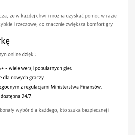
acza, że w każdej chwili można uzyskać pomoc w razie
ybkie i rzeczowe, co znacznie zwiększa komfort gry.
rkę
yn online dzięki:
 – wiele wersji popularnych gier.
 dla nowych graczy.
godnym z regulacjami Ministerstwa Finansów.
 dostępna 24/7.
skonały wybór dla każdego, kto szuka bezpiecznej i