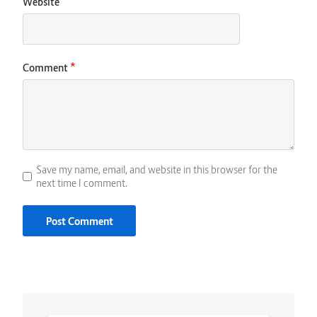
Website
*
Comment
Save my name, email, and website in this browser for the
next time I comment.