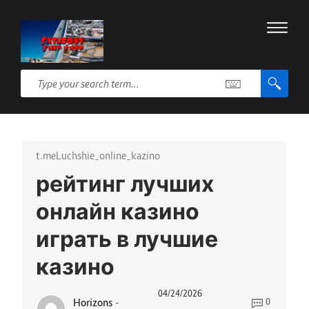
t.meLuchshie_online_kazino
рейтинг лучших
онлайн казино
играть в лучшие
казино
04/24/2026
Horizons
-
0