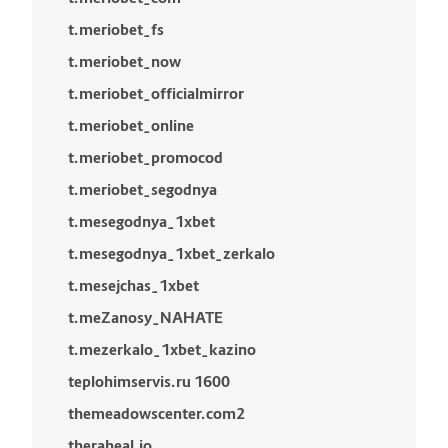
t.meriobet_fs
t.meriobet_now
t.meriobet_officialmirror
t.meriobet_online
t.meriobet_promocod
t.meriobet_segodnya
t.mesegodnya_1xbet
t.mesegodnya_1xbet_zerkalo
t.mesejchas_1xbet
t.meZanosy_NAHATE
t.mezerkalo_1xbet_kazino
teplohimservis.ru 1600
themeadowscenter.com2
theraheal.io