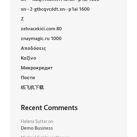
xn--2-gtbcqvcddt.xn--p1ai 1600
Z
zehracekici.com 80
znaymagic.ru 1000
Αποδόσεις
Καζίνο
Микрокредит
Пости
纸飞机下载
Recent Comments
Helena Sutter
on
Demo Business