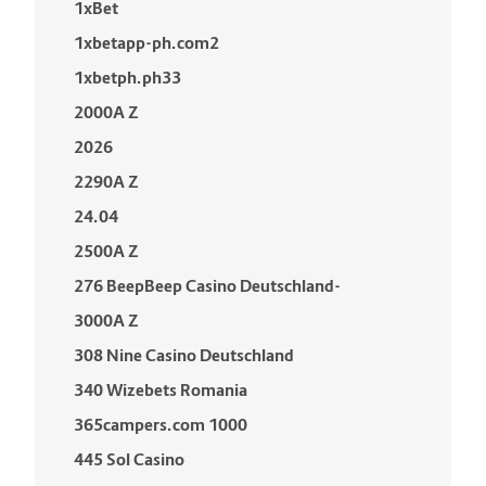
1xBet
1xbetapp-ph.com2
1xbetph.ph33
2000A Z
2026
2290A Z
24.04
2500A Z
276 BeepBeep Casino Deutschland-
3000A Z
308 Nine Casino Deutschland
340 Wizebets Romania
365campers.com 1000
445 Sol Casino