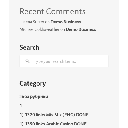
Recent Comments
Demo Business
Helena Sutter
on
Demo Business
Michael Goldsweather
on
Search
Category
! Без рубрики
1
1) 1320 links Mix Mix (ENG) DONE
1) 1350 links Arabic Casino DONE