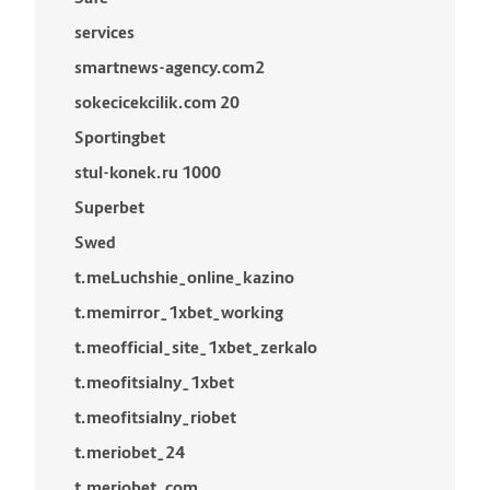
services
smartnews-agency.com2
sokecicekcilik.com 20
Sportingbet
stul-konek.ru 1000
Superbet
Swed
t.meLuchshie_online_kazino
t.memirror_1xbet_working
t.meofficial_site_1xbet_zerkalo
t.meofitsialny_1xbet
t.meofitsialny_riobet
t.meriobet_24
t.meriobet_com