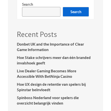
Search
Search
Recent Posts
Donbet UK and the Importance of Clear
Game Information
Hoe Stake schrijvers meer dan één branded
invalshoek geeft
Live Dealer Gaming Becomes More
Accessible With BetNinja Casino
Hoe UX design de retentie van spelers bij
Spinstar beïnvloedt
Spinboss Nederland voor spelers die
overzicht belangrijk vinden