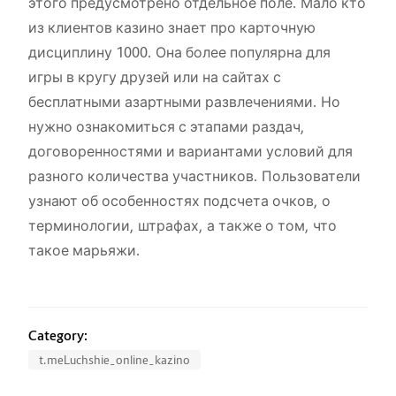
этого предусмотрено отдельное поле. Мало кто
из клиентов казино знает про карточную
дисциплину 1000. Она более популярна для
игры в кругу друзей или на сайтах с
бесплатными азартными развлечениями. Но
нужно ознакомиться с этапами раздач,
договоренностями и вариантами условий для
разного количества участников. Пользователи
узнают об особенностях подсчета очков, о
терминологии, штрафах, а также о том, что
такое марьяжи.
Category:
t.meLuchshie_online_kazino