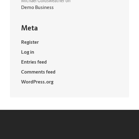
Michael Goldsweather
on
Demo Business
Meta
Register
Log in
Entries feed
Comments feed
WordPress.org