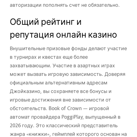
авторизации пополнять счет не обязательно.
Общий рейтинг и
репутация онлайн казино
Внушительные призовые фонды делают участие
в турнирах и квестах еще более
захватывающим. Участие в азартных играх
может вызвать игровую зависимость. Доверяя
официальным альтернативным адресам
Джойказино, вы сохраняете все бонусы и
игровые достижения вне зависимости от
обстоятельств. Book of Crown — игровой
автомат провайдера PoggiPlay, выпущенный в
2026 году. Это классический представитель
жанра «книжки», геймплей которого основан на