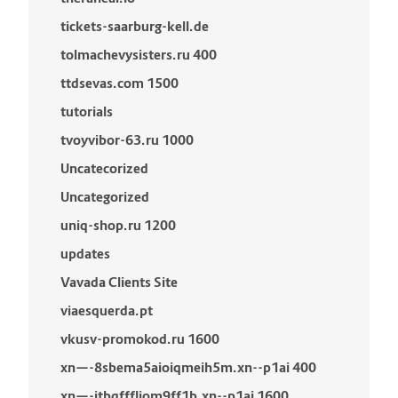
tickets-saarburg-kell.de
tolmachevysisters.ru 400
ttdsevas.com 1500
tutorials
tvoyvibor-63.ru 1000
Uncatecorized
Uncategorized
uniq-shop.ru 1200
updates
Vavada Clients Site
viaesquerda.pt
vkusv-promokod.ru 1600
xn—-8sbema5aioiqmeih5m.xn--p1ai 400
xn—-itbqfffliom9ff1b.xn--p1ai 1600