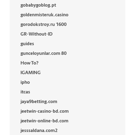
gobabygoblog.pt
goldenmisteruk.casino
gorodokstroy.ru 1600
GR-Without-ID
guides
gunceloyunlar.com 80
How To?
IGAMING
ipho
itcas
jaya9betting.com
jeetwin-casino-bd.com
jeetwin-online-bd.com
jesssaldana.com2