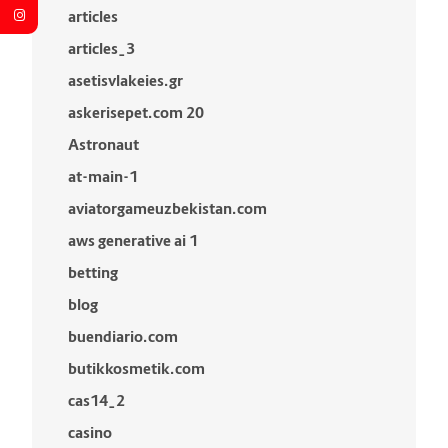
articles
articles_3
asetisvlakeies.gr
askerisepet.com 20
Astronaut
at-main-1
aviatorgameuzbekistan.com
aws generative ai 1
betting
blog
buendiario.com
butikkosmetik.com
cas14_2
casino