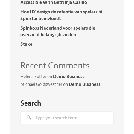
Accessible With BetNinja Casino
Hoe UX design de retentie van spelers bij
Spinstar beïnvloedt
Spinboss Nederland voor spelers die
overzicht belangrijk vinden
Stake
Recent Comments
Demo Business
Helena Sutter
on
Demo Business
Michael Goldsweather
on
Search