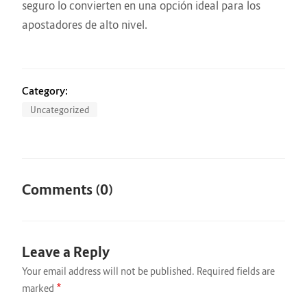
seguro lo convierten en una opción ideal para los
apostadores de alto nivel.
Category:
Uncategorized
Comments (0)
Leave a Reply
Your email address will not be published.
Required fields are
*
marked