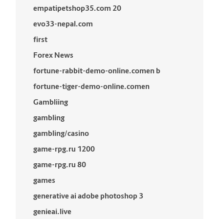
empatipetshop35.com 20
evo33-nepal.com
first
Forex News
fortune-rabbit-demo-online.comen b
fortune-tiger-demo-online.comen
Gambliing
gambling
gambling/casino
game-rpg.ru 1200
game-rpg.ru 80
games
generative ai adobe photoshop 3
genieai.live