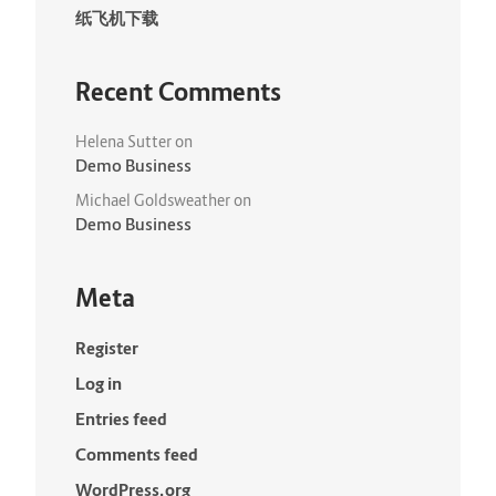
纸飞机下载
Recent Comments
Helena Sutter
on
Demo Business
Michael Goldsweather
on
Demo Business
Meta
Register
Log in
Entries feed
Comments feed
WordPress.org