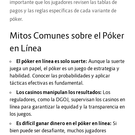
importante que los jugadores revisen las tablas de
pagos y las reglas específicas de cada variante de
póker.
Mitos Comunes sobre el Póker
en Línea
El póker en línea es solo suerte:
Aunque la suerte
juega un papel, el póker es un juego de estrategia y
habilidad. Conocer las probabilidades y aplicar
tácticas efectivas es fundamental.
Los casinos manipulan los resultados:
Los
reguladores, como la DGOJ, supervisan los casinos en
línea para garantizar la equidad y la transparencia en
los juegos.
Es difícil ganar dinero en el póker en línea:
Si
bien puede ser desafiante, muchos jugadores