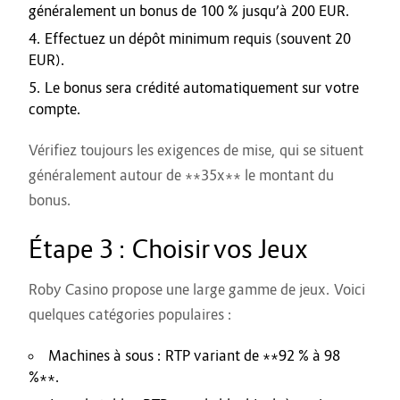
généralement un bonus de 100 % jusqu’à 200 EUR.
Effectuez un dépôt minimum requis (souvent 20
EUR).
Le bonus sera crédité automatiquement sur votre
compte.
Vérifiez toujours les exigences de mise, qui se situent
généralement autour de **35x** le montant du
bonus.
Étape 3 : Choisir vos Jeux
Roby Casino propose une large gamme de jeux. Voici
quelques catégories populaires :
Machines à sous : RTP variant de **92 % à 98
%**.