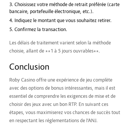
Choisissez votre méthode de retrait préférée (carte
bancaire, portefeuille électronique, etc.).
Indiquez le montant que vous souhaitez retirer.
Confirmez la transaction.
Les délais de traitement varient selon la méthode
choisie, allant de **1 à 5 jours ouvrables**.
Conclusion
Roby Casino offre une expérience de jeu complète
avec des options de bonus intéressantes, mais il est
essentiel de comprendre les exigences de mise et de
choisir des jeux avec un bon RTP. En suivant ces
étapes, vous maximiserez vos chances de succès tout
en respectant les réglementations de l’ANJ.