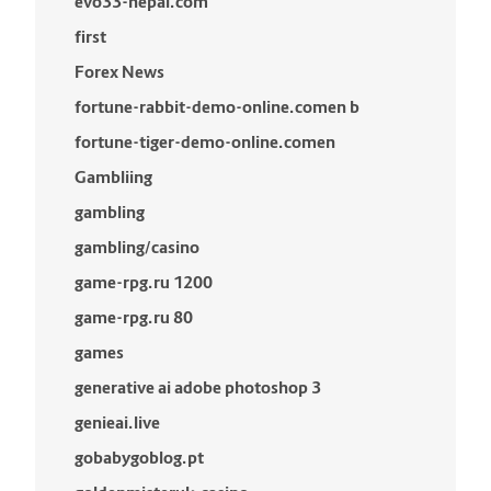
evo33-nepal.com
first
Forex News
fortune-rabbit-demo-online.comen b
fortune-tiger-demo-online.comen
Gambliing
gambling
gambling/casino
game-rpg.ru 1200
game-rpg.ru 80
games
generative ai adobe photoshop 3
genieai.live
gobabygoblog.pt