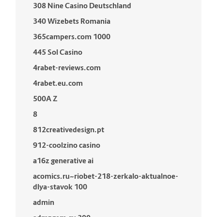
308 Nine Casino Deutschland
340 Wizebets Romania
365campers.com 1000
445 Sol Casino
4rabet-reviews.com
4rabet.eu.com
500A Z
8
812creativedesign.pt
912-coolzino casino
a16z generative ai
acomics.ru~riobet-218-zerkalo-aktualnoe-
dlya-stavok 100
admin