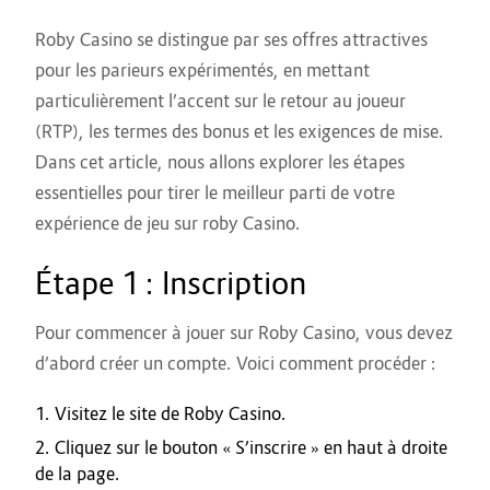
Roby Casino se distingue par ses offres attractives
pour les parieurs expérimentés, en mettant
particulièrement l’accent sur le retour au joueur
(RTP), les termes des bonus et les exigences de mise.
Dans cet article, nous allons explorer les étapes
essentielles pour tirer le meilleur parti de votre
expérience de jeu sur
roby
Casino.
Étape 1 : Inscription
Pour commencer à jouer sur Roby Casino, vous devez
d’abord créer un compte. Voici comment procéder :
Visitez le site de Roby Casino.
Cliquez sur le bouton « S’inscrire » en haut à droite
de la page.