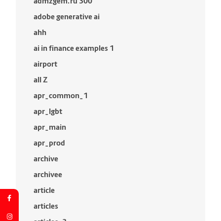
admzgem.ru 300
adobe generative ai
ahh
ai in finance examples 1
airport
all Z
apr_common_1
apr_lgbt
apr_main
apr_prod
archive
archivee
article
articles