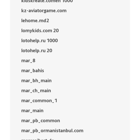
kidskreate.comen 1000
kz-aviatorgame.com
lehome.md2
lomykids.com 20
lotohelp.ru 1000
lotohelp.ru 20
mar_8
mar_bahis
mar_bh_main
mar_ch_main
mar_common_1
mar_main
mar_pb_common
mar_pb_ormanistanbul.com