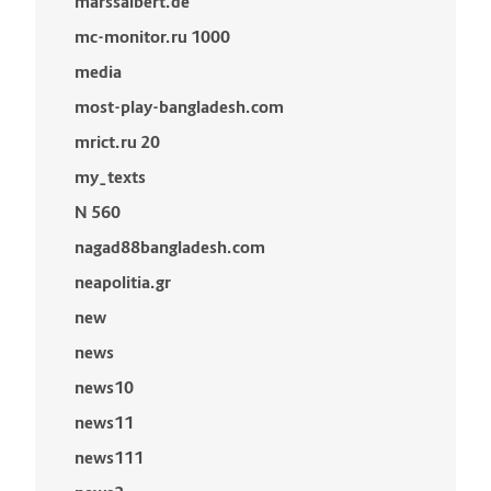
marssaibert.de
mc-monitor.ru 1000
media
most-play-bangladesh.com
mrict.ru 20
my_texts
N 560
nagad88bangladesh.com
neapolitia.gr
new
news
news10
news11
news111