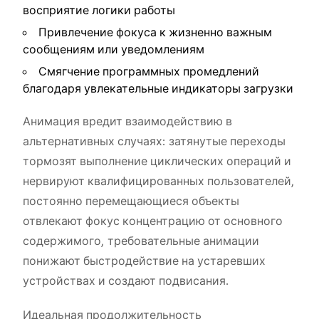
восприятие логики работы
Привлечение фокуса к жизненно важным
сообщениям или уведомлениям
Смягчение программных промедлений
благодаря увлекательные индикаторы загрузки
Анимация вредит взаимодействию в
альтернативных случаях: затянутые переходы
тормозят выполнение циклических операций и
нервируют квалифицированных пользователей,
постоянно перемещающиеся объекты
отвлекают фокус концентрацию от основного
содержимого, требовательные анимации
понижают быстродействие на устаревших
устройствах и создают подвисания.
Идеальная продолжительность