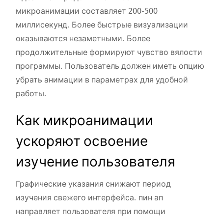
микроанимации составляет 200-500
миллисекунд. Более быстрые визуализации
оказываются незаметными. Более
продолжительные формируют чувство вялости
программы. Пользователь должен иметь опцию
убрать анимации в параметрах для удобной
работы.
Как микроанимации
ускоряют освоение
изучение пользователя
Графические указания снижают период
изучения свежего интерфейса. пин ап
направляет пользователя при помощи