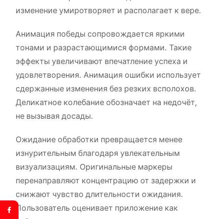
изменение умиротворяет и располагает к вере.
Анимация победы сопровождается яркими
тонами и разрастающимися формами. Такие
эффекты увеличивают впечатление успеха и
удовлетворения. Анимация ошибки использует
сдержанные изменения без резких всполохов.
Деликатное колебание обозначает на недочёт,
не вызывая досады.
Ожидание обработки превращается менее
изнурительным благодаря увлекательным
визуализациям. Оригинальные маркеры
перенаправляют концентрацию от задержки и
снижают чувство длительности ожидания.
Пользователь оценивает приложение как