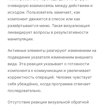
очевидную взаимосвязь между действием и
исходом. Пользователь замечает, как
компонент движется в список или как
развёртывается меню. Такая визуализация
ликвидирует вопросы в результативности
манипуляции.
Активные элементы реагируют изменением на
подведение указателя изменением внешнего
вида. Эта реакция указывает о готовности
компонента к коммуникации и увеличивает
корректность операций. Человек чувствует
себя убеждённо, когда программа отвечает
последовательно.
Отсутствие реакции визуальной обратной