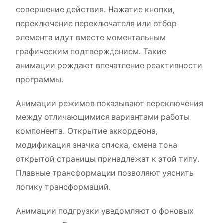
совершение действия. Нажатие кнопки,
переключение переключателя или отбор
элемента идут вместе моментальным
графическим подтверждением. Такие
анимации рождают впечатление реактивности
программы.
Анимации режимов показывают переключения
между отличающимися вариантами работы
компонента. Открытие аккордеона,
модификация значка списка, смена тона
открытой страницы принадлежат к этой типу.
Плавные трансформации позволяют уяснить
логику трансформаций.
Анимации подгрузки уведомляют о фоновых