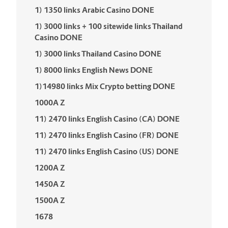
1) 1350 links Arabic Casino DONE
1) 3000 links + 100 sitewide links Thailand
Casino DONE
1) 3000 links Thailand Casino DONE
1) 8000 links English News DONE
1)14980 links Mix Crypto betting DONE
1000A Z
11) 2470 links English Casino (CA) DONE
11) 2470 links English Casino (FR) DONE
11) 2470 links English Casino (US) DONE
1200A Z
1450A Z
1500A Z
1678