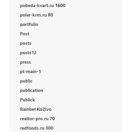
pobeda-kvart.ru 1600
polar-krm.ru 80
portfolio
Post
posts
posts12
press
pt-main-1
public
publication
Publick
Rainbet Καζίνο
realtor-pro.ru 70
redfoods.ru 300