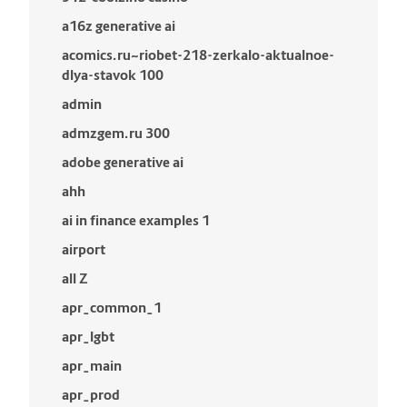
a16z generative ai
acomics.ru~riobet-218-zerkalo-aktualnoe-
dlya-stavok 100
admin
admzgem.ru 300
adobe generative ai
ahh
ai in finance examples 1
airport
all Z
apr_common_1
apr_lgbt
apr_main
apr_prod