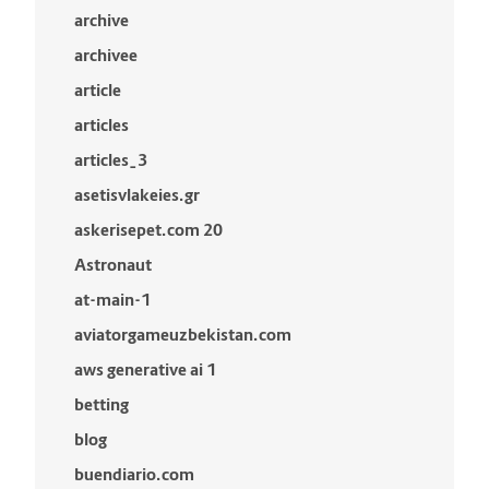
archive
archivee
article
articles
articles_3
asetisvlakeies.gr
askerisepet.com 20
Astronaut
at-main-1
aviatorgameuzbekistan.com
aws generative ai 1
betting
blog
buendiario.com