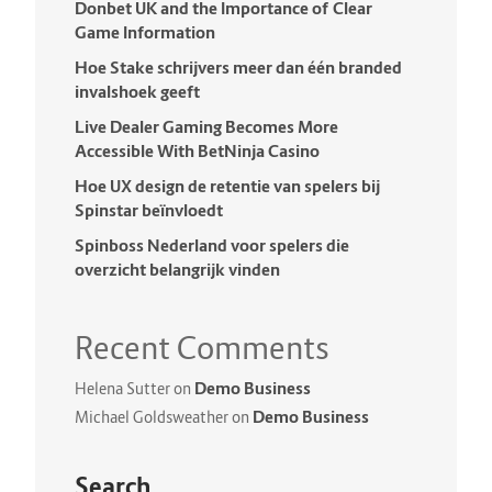
Donbet UK and the Importance of Clear
Game Information
Hoe Stake schrijvers meer dan één branded
invalshoek geeft
Live Dealer Gaming Becomes More
Accessible With BetNinja Casino
Hoe UX design de retentie van spelers bij
Spinstar beïnvloedt
Spinboss Nederland voor spelers die
overzicht belangrijk vinden
Recent Comments
Demo Business
Helena Sutter
on
Demo Business
Michael Goldsweather
on
Search