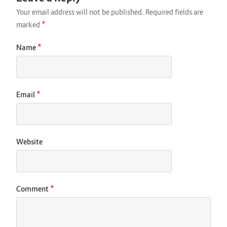
Your email address will not be published.
Required fields are
*
marked
*
Name
*
Email
Website
*
Comment