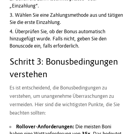
„Einzahlung“.
Wählen Sie eine Zahlungsmethode aus und tätigen
Sie die erste Einzahlung.
Überprüfen Sie, ob der Bonus automatisch
hinzugefügt wurde. Falls nicht, geben Sie den
Bonuscode ein, falls erforderlich.
Schritt 3: Bonusbedingungen
verstehen
Es ist entscheidend, die Bonusbedingungen zu
verstehen, um unangenehme Überraschungen zu
vermeiden. Hier sind die wichtigsten Punkte, die Sie
beachten sollten:
Rollover-Anforderungen:
Die meisten Boni
haben eine Wettanforderung von
35x
. Das bedeutet,