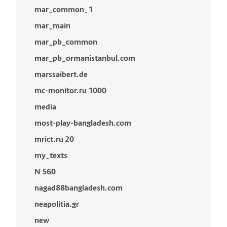
mar_common_1
mar_main
mar_pb_common
mar_pb_ormanistanbul.com
marssaibert.de
mc-monitor.ru 1000
media
most-play-bangladesh.com
mrict.ru 20
my_texts
N 560
nagad88bangladesh.com
neapolitia.gr
new