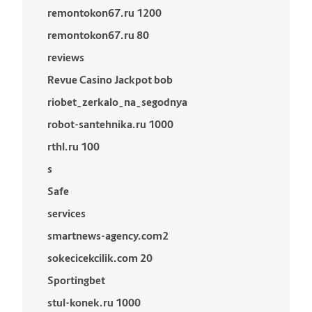
remontokon67.ru 1200
remontokon67.ru 80
reviews
Revue Casino Jackpot bob
riobet_zerkalo_na_segodnya
robot-santehnika.ru 1000
rthl.ru 100
s
Safe
services
smartnews-agency.com2
sokecicekcilik.com 20
Sportingbet
stul-konek.ru 1000