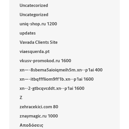
Uncatecorized
Uncategorized
uniq-shop.ru 1200
updates
Vavada Clients Site
viaesquerda.pt
vkusv-promokod.ru 1600
xn—-8sbema5aioiqmeih5m.xn--p1ai 400
xn—-itbqfffliom9ff1b.xn--p1ai 1600
xn--2-gtbcqvcddt.xn--p1ai 1600
Z
zehracekici.com 80
znaymagic.ru 1000
Αποδόσεις