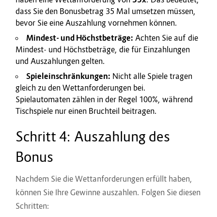
dass Sie den Bonusbetrag 35 Mal umsetzen müssen,
bevor Sie eine Auszahlung vornehmen können.
Mindest- und Höchstbeträge:
Achten Sie auf die
Mindest- und Höchstbeträge, die für Einzahlungen
und Auszahlungen gelten.
Spieleinschränkungen:
Nicht alle Spiele tragen
gleich zu den Wettanforderungen bei.
Spielautomaten zählen in der Regel 100%, während
Tischspiele nur einen Bruchteil beitragen.
Schritt 4: Auszahlung des
Bonus
Nachdem Sie die Wettanforderungen erfüllt haben,
können Sie Ihre Gewinne auszahlen. Folgen Sie diesen
Schritten: