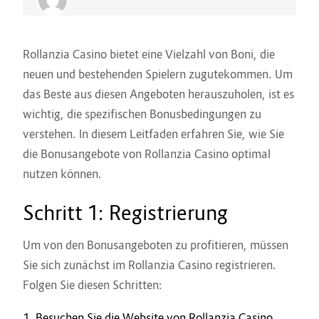
Rollanzia Casino bietet eine Vielzahl von Boni, die
neuen und bestehenden Spielern zugutekommen. Um
das Beste aus diesen Angeboten herauszuholen, ist es
wichtig, die spezifischen Bonusbedingungen zu
verstehen. In diesem Leitfaden erfahren Sie, wie Sie
die Bonusangebote von Rollanzia Casino optimal
nutzen können.
Schritt 1: Registrierung
Um von den Bonusangeboten zu profitieren, müssen
Sie sich zunächst im Rollanzia Casino registrieren.
Folgen Sie diesen Schritten:
Besuchen Sie die
Website von Rollanzia Casino
.