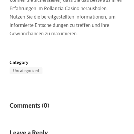
können Sie sicherstellen, dass Sie das Beste aus Ihren
Erfahrungen im Rollanzia Casino herausholen.
Nutzen Sie die bereitgestellten Informationen, um
informierte Entscheidungen zu treffen und Ihre
Gewinnchancen zu maximieren.
Category:
Uncategorized
Comments (0)
Leave a Reply