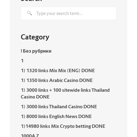
Category
! Без рубрики
1
1) 1320 links Mix Mix (ENG) DONE
1) 1350 links Arabic Casino DONE
1) 3000 links + 100 sitewide links Thailand
Casino DONE
1) 3000 links Thailand Casino DONE
1) 8000 links English News DONE
1)14980 links Mix Crypto betting DONE
1000A Z